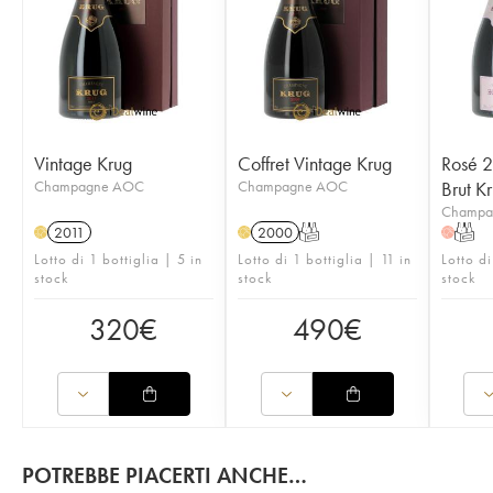
Vintage Krug
Coffret Vintage Krug
Rosé 2
Champagne AOC
Champagne AOC
Brut K
Champa
2011
2000
T
T
H
H
H
Lotto di 1 bottiglia | 5 in
Lotto di 1 bottiglia | 11 in
Lotto di
stock
stock
stock
320
€
490
€
POTREBBE PIACERTI ANCHE…