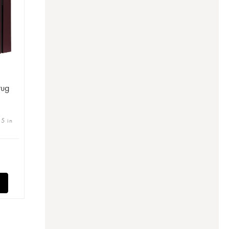
rug
 5 in