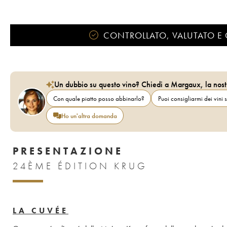
CONTROLLATO, VALUTATO E 
Un dubbio su questo vino? Chiedi a Margaux, la nost
Con quale piatto posso abbinarlo?
Puoi consigliarmi dei vini s
Ho un'altra domanda
PRESENTAZIONE
24ÈME ÉDITION KRUG
LA CUVÉE