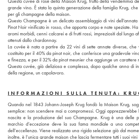
Questa cuvée di rosé della Maison Krug, frutto della vendemmia del
grande vino. È stata la quinta generazione della famiglia Krug, che
per gli champagne della maison. 
Questo Champagne è un delicato assemblaggio di vini dell’annata e v
Pinot Noir vinificato in rosso, che apporta corpo e note speziate. Ha la s
aromi morbidi, cenni calcarei e di frutti rossi, impreziositi dal lungo
ottenuti dallo chardonnay. 
La cuvée è nata a partire da 22 vini di sette annate diverse, che 
costituito per il 40% da pinot noir, che conferisce una gradevole vin
e finezza, e per il 32% da pinot meunier che aggiunge un carattere
Questa cuvée, già deliziosa e complessa, dopo qualche anno di inve
della regione, un capolavoro.
INFORMAZIONI SULLA TENUTA: KRU
Quando nel 1843 Johann-Joseph Krug fondò la Maison Krug, sogna
semplice: non scendere mai a compromessi. Oggi apprezzerebbe la r
nascita e la produzione del suo Champagne. Krug è una delle 
marchio d’eccezione deve la sua fama mondiale a una competenz
dell’eccellenza. Viene realizzata una rigida selezione già dal momen
inoltre, è l’unica grande maison che lascia fermentare tutti i suoi vi