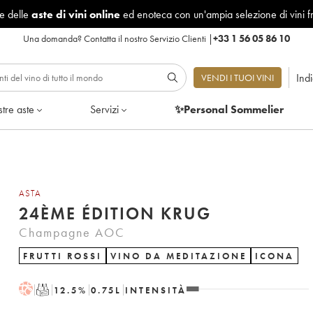
le delle
aste di vini online
ed enoteca con un'ampia selezione di vini f
Una domanda?
Contatta il nostro Servizio Clienti
|
+33 1 56 05 86 10
Ind
VENDI I TUOI VINI
tre aste
Servizi
✨Personal Sommelier
ASTA
24ÈME ÉDITION KRUG
Champagne AOC
FRUTTI ROSSI
VINO DA MEDITAZIONE
ICONA
H
T
12.5
%
0.75
L
INTENSITÀ