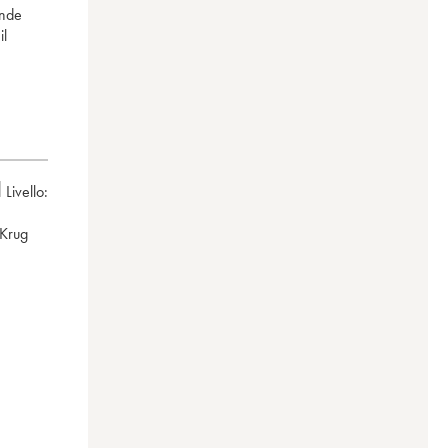
ande
il
Livello:
Krug