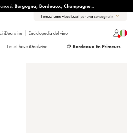
rancesi:
Borgogna
,
Bordeaux
,
Champagne
...
I prezzi sono visualizzati per una consegna in:
ici iDealwine
Enciclopedia del vino
I must-have iDealwine
🍇
Bordeaux En Primeurs