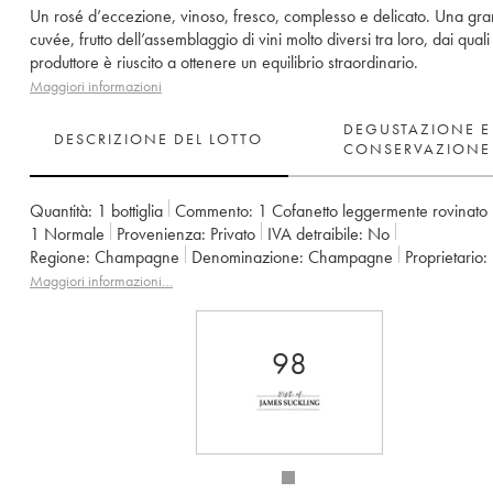
Un rosé d’eccezione, vinoso, fresco, complesso e delicato. Una gr
cuvée, frutto dell’assemblaggio di vini molto diversi tra loro, dai quali 
produttore è riuscito a ottenere un equilibrio straordinario.
Maggiori informazioni
DEGUSTAZIONE E
DESCRIZIONE DEL LOTTO
CONSERVAZIONE
Quantità:
1 bottiglia
Commento:
1 Cofanetto leggermente rovinato
1
Normale
Provenienza:
privato
IVA detraibile:
no
Regione:
Champagne
Denominazione:
Champagne
Proprietario:
Maggiori informazioni…
98