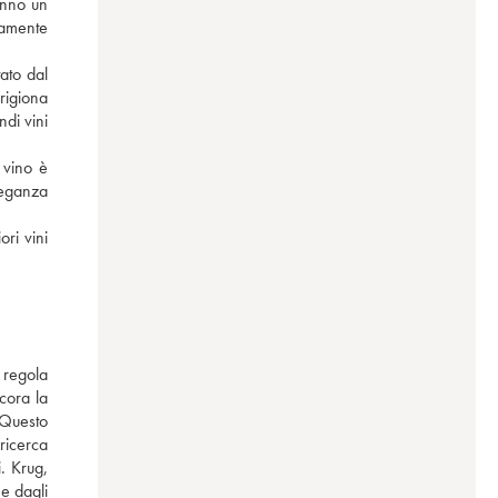
anno un 
amente 
to dal 
rigiona 
di vini 
vino è 
leganza 
i vini 
regola 
ora la 
Questo 
icerca 
 Krug, 
e dagli 