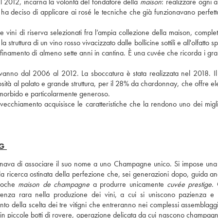
 2012, incarna la volontà del fondatore della 
maison
: realizzare ogni 
 ha deciso di applicare ai rosé le tecniche che già funzionavano perfett
ini di riserva selezionati fra l’ampia collezione della maison, completa
truttura di un vino rosso vivacizzato dalle bollicine sottili e all'olfatto sp
 affinamento di almeno sette anni in cantina. È una cuvée che ricorda i gran
vanno dal 2006 al 2012. La sboccatura è stata realizzata nel 2018. Il 
osità al palato e grande struttura, per il 28% da chardonnay, che offre e
 morbido e particolarmente generoso. 
cchiamento acquisisce le caratteristiche che la rendono uno dei miglior
G
va di associare il suo nome a uno Champagne unico. Si impose una 
icerca ostinata della perfezione che, sei generazioni dopo, guida anc
poche 
maison de champagne
 a produrre unicamente 
cuvée prestige
. 
a rara nella produzione dei vini, a cui si uniscono pazienza e r
to della scelta dei tre vitigni che entreranno nei complessi assemblaggi.
ni in piccole botti di rovere, operazione delicata da cui nascono champagn