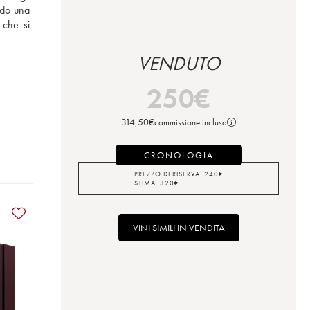
do una 
che si 
VENDUTO
250
€
314,50
€
commissione inclusa
CRONOLOGIA
PREZZO DI RISERVA:
240
€
STIMA:
320
€
VINI SIMILI IN VENDITA