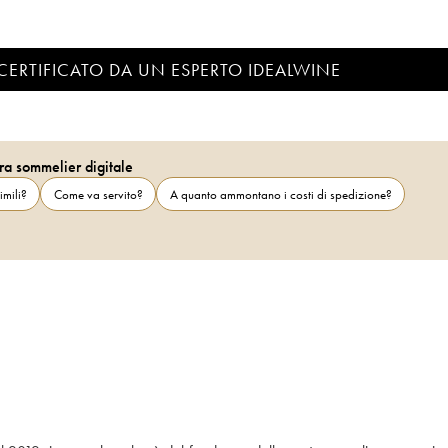
CERTIFICATO DA UN ESPERTO IDEALWINE
ra sommelier digitale
imili?
Come va servito?
A quanto ammontano i costi di spedizione?