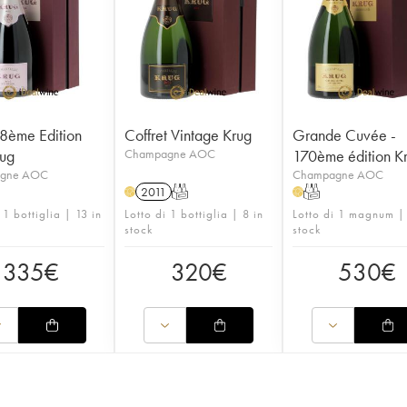
8ème Edition
Coffret Vintage Krug
Grande Cuvée -
rug
Champagne AOC
170ème édition K
gne AOC
Champagne AOC
2011
T
T
H
H
 1 bottiglia | 13 in
Lotto di 1 bottiglia | 8 in
Lotto di 1 magnum |
stock
stock
335
€
320
€
530
€