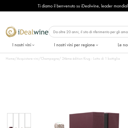
Ti diamo il benvenuto su iDealwine, leader mondia
I nostri vini
I nostri vini per regione
Le nos
Home
/
Acquistare vini
/
Champagne
/
24ème édition Krug - Lotto di 1 bottiglia