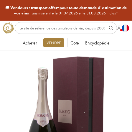
🚚
Vendeurs :
transport offert pour toute demande d’estimation de
vos vins
transmise entre le 01.07.2026 et le 31.08.2026 inclus*
Acheter
Cote
Encyclopédie
VENDRE