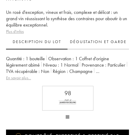
Un rosé d'exception, vineux et frais, complexe et délicat : un
grand vin réussissant la synthèse des contraires pour aboutir à un
équilibre exceptionnel.
Plus d'infos
DESCRIPTION DU LOT
DÉGUSTATION ET GARDE
Quantité :
1 bouteille
Observation :
1 Coffret d'origine
légèrement abimé
Niveau :
1
Normal
Provenance :
particulier
TVA récupérable :
non
Région :
Champagne
Appellation :
Champagne
Propriétaire :
Krug
En savoir plus...
98