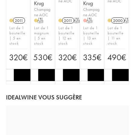
ne AOC
ne AOC
Krug
Krug
Champag
Champag
ne AOC
ne AOC
2011
T
2011
T
T
2000
T
H
H
H
H
H
Lot de 1
Lot de 1
Lot de 1
Lot de 1
Lot de 1
bouteille
magnum
bouteille
bouteille
bouteille
| 5 en
| 5 en
| 12 en
| 13 en
| 11 en
stock
stock
stock
stock
stock
320
€
530
€
320
€
335
€
490
€
IDEALWINE VOUS SUGGÈRE