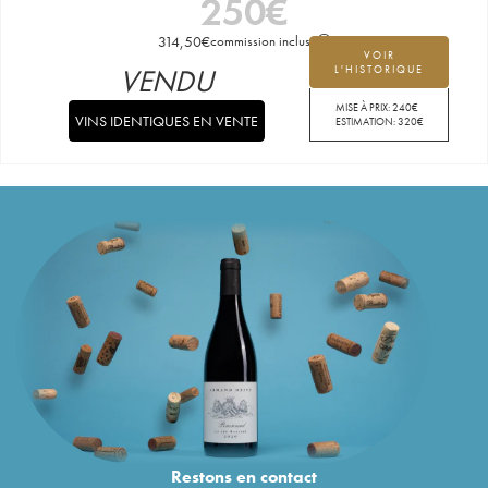
250
€
314,50
€
commission incluse
VOIR
VENDU
L'HISTORIQUE
MISE À PRIX:
240
€
VINS IDENTIQUES EN VENTE
ESTIMATION:
320
€
Restons en
contact