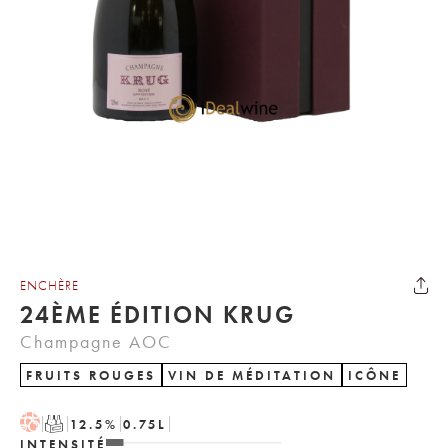
ENCHÈRE
24ÈME ÉDITION KRUG
Champagne AOC
FRUITS ROUGES
VIN DE MÉDITATION
ICÔNE
H
T
12.5
%
0.75
L
INTENSITÉ