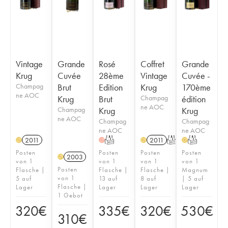
Vintage
Grande
Rosé
Coffret
Grande
Krug
Cuvée
28ème
Vintage
Cuvée -
Champag
Brut
Edition
Krug
170ème
ne AOC
Krug
Brut
Champag
édition
ne AOC
Champag
Krug
Krug
ne AOC
Champag
Champag
ne AOC
ne AOC
2011
T
2011
T
T
H
H
H
H
Posten
Posten
Posten
Posten
2003
H
von 1
von 1
von 1
von 1
Posten
Flasche |
Flasche |
Flasche |
Magnum
von 1
5 auf
13 auf
8 auf
| 5 auf
Flasche |
Lager
Lager
Lager
Lager
1 Gebot
320
€
335
€
320
€
530
€
310
€