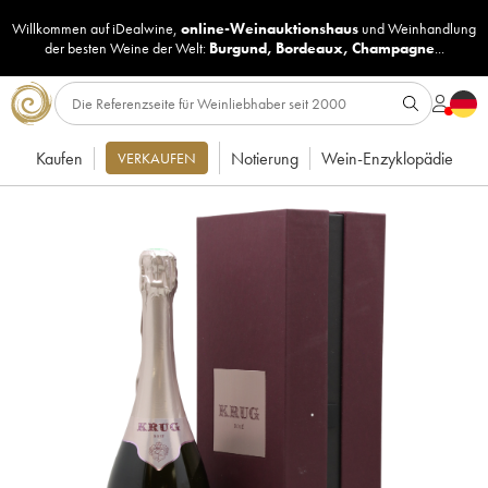
Willkommen auf iDealwine,
online-Weinauktionshaus
und
Weinhandlung
der besten Weine der Welt:
Burgund
,
Bordeaux
,
Champagne
...
Kaufen
Notierung
Wein-Enzyklopädie
VERKAUFEN