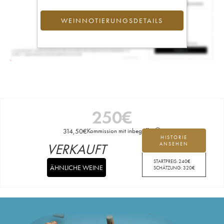
WEINNOTIERUNGSDETAILS
250
€
314,50
€
Kommission mit inbegriffen
HISTORIE
VERKAUFT
ANSEHEN
STARTPREIS:
240
€
ÄHNLICHE WEINE
SCHÄTZUNG:
320
€