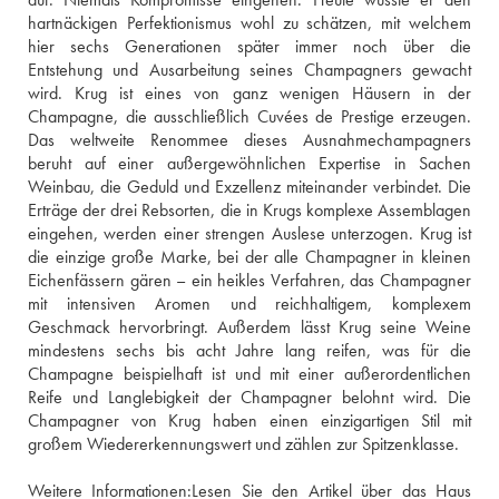
hartnäckigen Perfektionismus wohl zu schätzen, mit welchem 
hier sechs Generationen später immer noch über die 
Entstehung und Ausarbeitung seines Champagners gewacht 
wird. Krug ist eines von ganz wenigen Häusern in der 
Champagne, die ausschließlich Cuvées de Prestige erzeugen. 
Das weltweite Renommee dieses Ausnahmechampagners 
beruht auf einer außergewöhnlichen Expertise in Sachen 
Weinbau, die Geduld und Exzellenz miteinander verbindet. Die 
Erträge der drei Rebsorten, die in Krugs komplexe Assemblagen 
eingehen, werden einer strengen Auslese unterzogen. Krug ist 
die einzige große Marke, bei der alle Champagner in kleinen 
Eichenfässern gären – ein heikles Verfahren, das Champagner 
mit intensiven Aromen und reichhaltigem, komplexem 
Geschmack hervorbringt. Außerdem lässt Krug seine Weine 
mindestens sechs bis acht Jahre lang reifen, was für die 
Champagne beispielhaft ist und mit einer außerordentlichen 
Reife und Langlebigkeit der Champagner belohnt wird. Die 
Champagner von Krug haben einen einzigartigen Stil mit 
großem Wiedererkennungswert und zählen zur Spitzenklasse.
Weitere Informationen:
Lesen Sie den Artikel über das Haus 