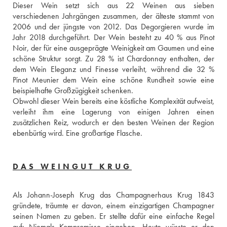
Dieser Wein setzt sich aus 22 Weinen aus sieben 
verschiedenen Jahrgängen zusammen, der älteste stammt von 
2006 und der jüngste von 2012. Das Degorgieren wurde im 
Jahr 2018 durchgeführt. Der Wein besteht zu 40 % aus Pinot 
Noir, der für eine ausgeprägte Weinigkeit am Gaumen und eine 
schöne Struktur sorgt. Zu 28 % ist Chardonnay enthalten, der 
dem Wein Eleganz und Finesse verleiht, während die 32 % 
Pinot Meunier dem Wein eine schöne Rundheit sowie eine 
beispielhafte Großzügigkeit schenken. 
Obwohl dieser Wein bereits eine köstliche Komplexität aufweist, 
verleiht ihm eine Lagerung von einigen Jahren einen 
zusätzlichen Reiz, wodurch er den besten Weinen der Region 
ebenbürtig wird. Eine großartige Flasche.
DAS WEINGUT KRUG
Als Johann-Joseph Krug das Champagnerhaus Krug 1843 
gründete, träumte er davon, einem einzigartigen Champagner 
seinen Namen zu geben. Er stellte dafür eine einfache Regel 
auf: Niemals Kompromisse eingehen. Heute wüsste er den 