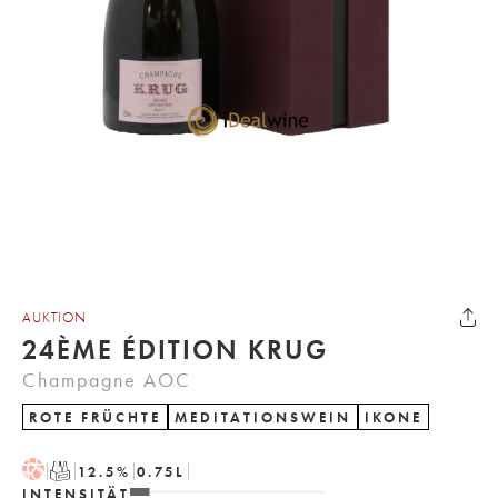
AUKTION
24ÈME ÉDITION KRUG
Champagne AOC
ROTE FRÜCHTE
MEDITATIONSWEIN
IKONE
H
T
12.5
%
0.75
L
INTENSITÄT