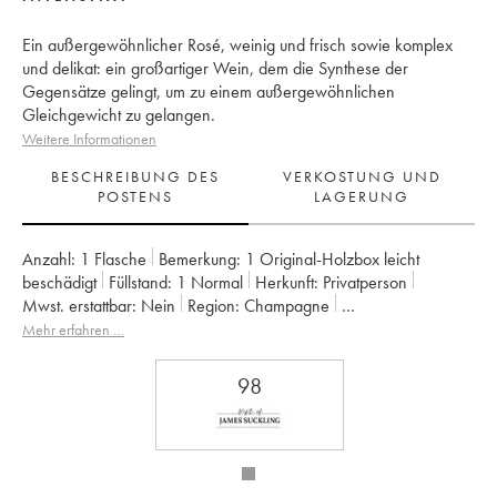
Ein außergewöhnlicher Rosé, weinig und frisch sowie komplex
und delikat: ein großartiger Wein, dem die Synthese der
Gegensätze gelingt, um zu einem außergewöhnlichen
Gleichgewicht zu gelangen.
Weitere Informationen
BESCHREIBUNG DES
VERKOSTUNG UND
POSTENS
LAGERUNG
Anzahl:
1 Flasche
Bemerkung:
1 Original-Holzbox leicht
beschädigt
Füllstand:
1
Normal
Herkunft:
privatperson
Mwst. erstattbar:
nein
Region:
Champagne
Appellation:
Champagne
Eigentümer:
Krug
Mehr erfahren …
98