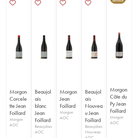
detraibile
Morgon
Morgon
Beaujol
Morgon
Beaujol
Côte du
Corcele
ais
Jean
ais
Py Jean
tte Jean
blanc
Foillard
Nouvea
Foillard
Foillard
Jean
Morgon
u Jean
Morgon
AOC
Morgon
Foillard
Foillard
AOC
AOC
Beaujolais
Beaujolais
AOC
Nouveau
AOC