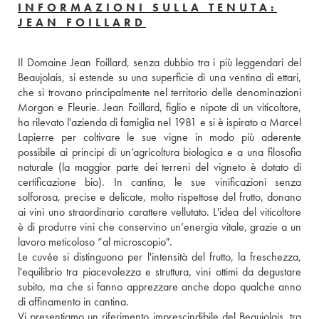
INFORMAZIONI SULLA TENUTA:
JEAN FOILLARD
Il Domaine Jean Foillard, senza dubbio tra i più leggendari del 
Beaujolais, si estende su una superficie di una ventina di ettari, 
che si trovano principalmente nel territorio delle denominazioni 
Morgon e Fleurie. Jean Foillard, figlio e nipote di un viticoltore, 
ha rilevato l'azienda di famiglia nel 1981 e si è ispirato a Marcel 
Lapierre per coltivare le sue vigne in modo più aderente 
possibile ai principi di un’agricoltura biologica e a una filosofia 
naturale (la maggior parte dei terreni del vigneto è dotato di 
certificazione bio). In cantina, le sue vinificazioni senza 
solforosa, precise e delicate, molto rispettose del frutto, donano 
ai vini uno straordinario carattere vellutato. L'idea del viticoltore 
è di produrre vini che conservino un’energia vitale, grazie a un 
lavoro meticoloso “al microscopio".
Le cuvée si distinguono per l'intensità del frutto, la freschezza, 
l'equilibrio tra piacevolezza e struttura, vini ottimi da degustare 
subito, ma che si fanno apprezzare anche dopo qualche anno 
di affinamento in cantina.
Vi presentiamo un riferimento imprescindibile del Beaujolais, tra 