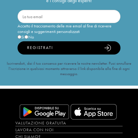
e i consigli degli esperti!
Accetto il tracciamento delle mie email al fine di ricevere
consigli e suggerimenti personalizzati
Sì
No
REGISTRATI
Iscrivendoti, dai il tuo consenso per ricevere le nostre newsletter. Puoi annullare
l’iscrizione in qualsiasi momento attraverso il link disponibile alla fine di ogni
messaggio.
VALUTAZIONE GRATUITA
LAVORA CON NOI
CHI SIAMO?