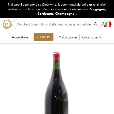
Ti diamo il benvenuto su iDealwine, leader mondiale delle
aste di vini
online
ed enoteca con un'ampia selezione di vini francesi:
Borgogna
,
Bordeaux
,
Champagne
...
Acquistare
Valutazione
Enciclopedia
VENDERE