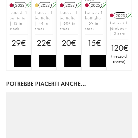
2023
A
K
2023
A
2023
A
K
2025
A
K
Lotto di 1
Lotto di 1
Lotto di 1
Lotto di 1
2023
A
bottiglia
bottiglia
bottiglia
bottiglia
Lotto di 1
| 13 in
| 44 in
| 60+ in
| 59 in
jéroboam
stock
stock
stock
stock
| 0 aste
29
€
22
€
20
€
15
€
120
€
(
Prezzo di
riserva
)
POTREBBE PIACERTI ANCHE…