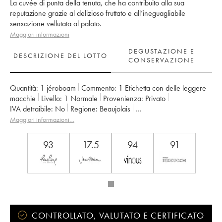
La cuvée di punta della tenuta, che ha contribuito alla sua
reputazione grazie al delizioso fruttato e all’ineguagliabile
sensazione vellutata al palato.
Maggiori informazioni
DEGUSTAZIONE E
DESCRIZIONE DEL LOTTO
CONSERVAZIONE
Quantità:
1 jéroboam
Commento:
1 Etichetta con delle leggere
macchie
Livello:
1
Normale
Provenienza:
privato
IVA detraibile:
no
Regione:
Beaujolais
Denominazione:
Morgon
Proprietario:
Jean Foillard
Maggiori informazioni…
93
17.5
94
91
CONTROLLATO, VALUTATO E CERTIFICATO