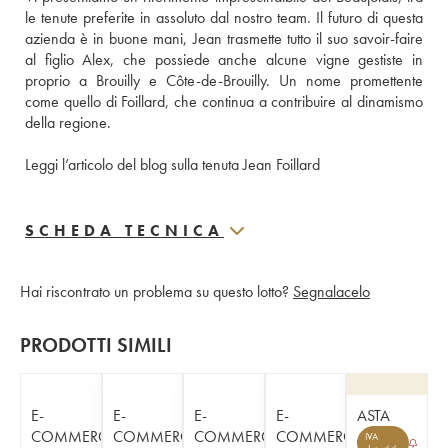
le tenute preferite in assoluto dal nostro team. Il futuro di questa 
azienda è in buone mani, Jean trasmette tutto il suo savoir-faire 
al figlio Alex, che possiede anche alcune vigne gestiste in 
proprio a Brouilly e Côte-de-Brouilly. Un nome promettente 
come quello di Foillard, che continua a contribuire al dinamismo 
della regione.
Leggi l’articolo del blog sulla tenuta Jean Foillard
SCHEDA TECNICA
Hai riscontrato un problema su questo lotto?
Segnalacelo
PRODOTTI SIMILI
E-
E-
E-
E-
ASTA
COMMERCE
COMMERCE
COMMERCE
COMMERCE
IVA