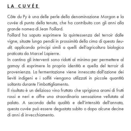
LA CUVÉE
Côte du Py è una delle perle della denominazione Morgon e la 
cuvée di punta della tenuta, che ha contribuito con gli anni alla 
grande nomea di Jean Foillard. 
Foillard ha saputo esprimere la quintessenza del terroir dalle 
vigne, situate lungo pendii in prossimità della cima di questo 
lieu-
dit
, applicando principi simili a quelli dell’agricoltura biologica 
praticata da Marcel Lapierre.
In cantina gli interventi sono ridotti al minimo per permettere al 
gamay di esprimere la propria identità e quella del terroir di 
provenienza. La fermentazione viene innescata dall’azione dei 
lieviti indigeni e i solfiti viengono utilizzati in piccole quantità 
soltanto durante l’imbottigliamento.
Il risultato è un delizioso vino fruttato che sprigiona aromi di frutti 
rossi e neri e offre una straordinaria sensazione vellutata al 
palato. A seconda della qualità e dell’intensità dell’annata, 
questa cuvée può essere degustata subito o dopo alcune decine 
di anni di invecchiamento.