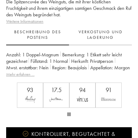
Die Spitzencuvée des Weinguts, die mit ihrer köstlichen
Fruchtigkeit und ihrem einzigartigen samtigen Geschmack den Ruf
des Weinguts begründet hat.
Weitere Informationen
BESCHREIBUNG DES
VERKOSTUNG UND
POSTENS
LAGERUNG
Anzahl:
1 Doppel-Magnum
Bemerkung:
1 Etikett sehr leicht
gezeichnet
Füllstand:
1
Normal
Herkunft:
privatperson
Mwst. erstattbar:
nein
Region:
Beaujolais
Appellation:
Morgon
Eigentümer:
Jean Foillard
Mehr erfahren …
93
17.5
94
91
KONTROLLIERT, BEGUTACHTET &