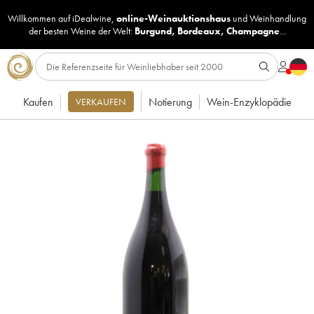
Willkommen auf iDealwine,
online-Weinauktionshaus
und
Weinhandlung
der besten Weine der Welt:
Burgund
,
Bordeaux
,
Champagne
...
Kaufen
Notierung
Wein-Enzyklopädie
VERKAUFEN