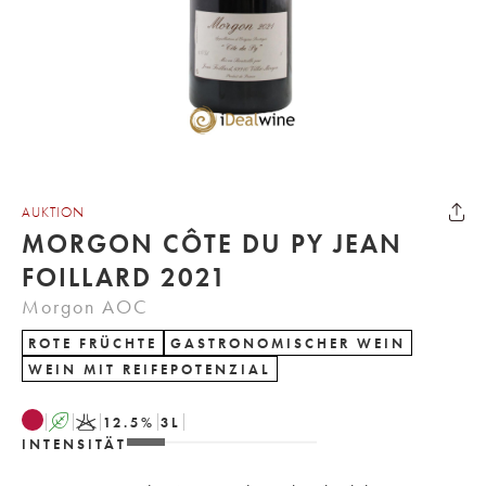
AUKTION
MORGON CÔTE DU PY JEAN
FOILLARD 2021
Morgon AOC
ROTE FRÜCHTE
GASTRONOMISCHER WEIN
WEIN MIT REIFEPOTENZIAL
A
K
12.5
%
3
L
INTENSITÄT