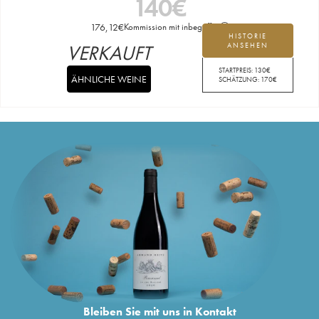
140
€
176,12
€
Kommission mit inbegriffen
HISTORIE
VERKAUFT
ANSEHEN
STARTPREIS:
130
€
ÄHNLICHE WEINE
SCHÄTZUNG:
170
€
Bleiben Sie mit uns in Kontakt