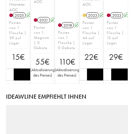
AOC
Nouveau
AOC
AOC
2025
A
K
2023
A
2023
A
2021
A
K
Posten
Posten
Posten
2018
A
K
Posten
von 1
von 1
von 1
von 1
Posten
Flasche |
Flasche |
Flasche |
Magnum
von 1
59 auf
44 auf
13 auf
| 0
Flasche |
Lager
Lager
Lager
Gebote
0 Gebote
15
€
22
€
29
€
55
€
110
€
(
Aktualisierung
(
Aktualisierung
des Preises
)
des Preises
)
IDEAWLINE EMPFIEHLT IHNEN