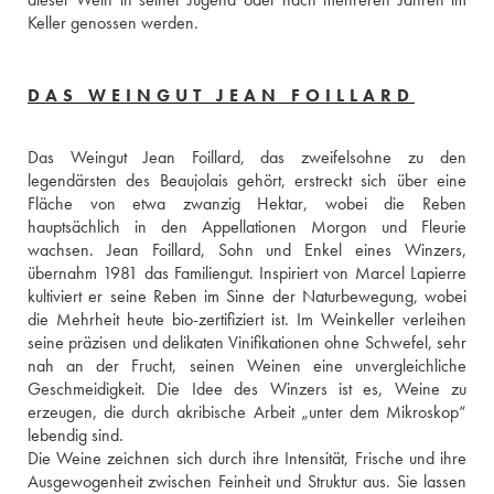
Keller genossen werden.
DAS WEINGUT JEAN FOILLARD
Das Weingut Jean Foillard, das zweifelsohne zu den 
legendärsten des Beaujolais gehört, erstreckt sich über eine 
Fläche von etwa zwanzig Hektar, wobei die Reben 
hauptsächlich in den Appellationen Morgon und Fleurie 
wachsen. Jean Foillard, Sohn und Enkel eines Winzers, 
übernahm 1981 das Familiengut. Inspiriert von Marcel Lapierre 
kultiviert er seine Reben im Sinne der Naturbewegung, wobei 
die Mehrheit heute bio-zertifiziert ist. Im Weinkeller verleihen 
seine präzisen und delikaten Vinifikationen ohne Schwefel, sehr 
nah an der Frucht, seinen Weinen eine unvergleichliche 
Geschmeidigkeit. Die Idee des Winzers ist es, Weine zu 
erzeugen, die durch akribische Arbeit „unter dem Mikroskop“ 
lebendig sind.
Die Weine zeichnen sich durch ihre Intensität, Frische und ihre 
Ausgewogenheit zwischen Feinheit und Struktur aus. Sie lassen 