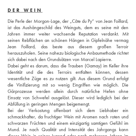
DER WEIN
Die Perle der Morgon-Lage, der „Côte du Py“ von Jean Foillard, 
ist das Aushängeschild des Weinguts, dem es seine mit den 
Jahren immer weiter wachsende Reputation verdankt. Mit 
seinen Rebflächen an schönen Hängen in Gipfelnähe vermag 
Jean Foillard, das beste aus diesem großen Terroir 
herauszuholen. Seine nahezu biologische Anbaumethode richtet 
sich dabei nach den Grundsätzen von Marcel Lapierre.
Dabei geht es darum, dass die Trauben (Gamay) im Keller ihre 
Identität und die des Terroirs entfalten können, dessen 
wesentliche Züge es zu nutzen gilt. Aus diesem Grund erfolgt 
die Vinifizierung mit so wenig Eingriffen wie möglich. Die 
Gärprozesse werden allein durch natürliche Hefen ohne 
Einsatz von Schwefel ausgelöst. Dieser wird lediglich bei der 
Abfüllung in geringen Mengen beigemengt.
Bei der Verkostung offenbart sich dem Liebhaber ein 
schmackhafter, da fruchtiger Wein mit Aromen nach roten und 
schwarzen Früchten und einem einzigartig samtigen Gefühl im 
Mund. Je nach Qualität und Intensität des Jahrgangs kann 
dieser Wein in seiner Jugend oder nach mehreren Jahren im 