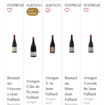
FESTPREISE
AUKTION
AUKTION
FESTPREISE
FESTPREISE
1
Mwst.
1
erstattbar
Beaujol
Morgon
Beaujol
Morgon
Morgon
ais
3.14
ais
Corcele
Côte du
Nouvea
Jean
blanc
tte Jean
Py Jean
u Jean
Foillard
Jean
Foillard
Foillard
Foillard
Morgon
Foillard
Morgon
Morgon
AOC
AOC
Beaujolais
Beaujolais