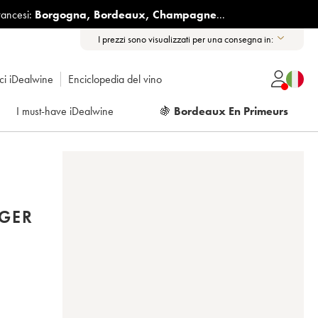
rancesi:
Borgogna
,
Bordeaux
,
Champagne
...
I prezzi sono visualizzati per una consegna in:
ici iDealwine
Enciclopedia del vino
I must-have iDealwine
🍇
Bordeaux En Primeurs
NGER