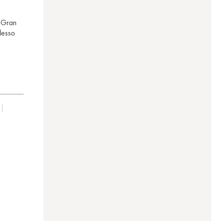
l Gran
lesso