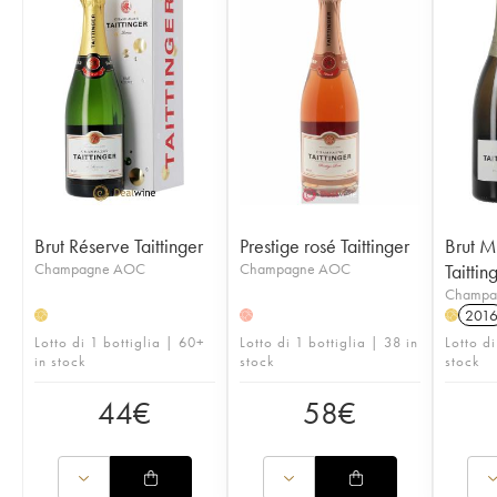
Brut Réserve Taittinger
Prestige rosé Taittinger
Brut M
Champagne AOC
Champagne AOC
Taittin
Champa
201
H
H
H
Lotto di 1 bottiglia | 60+
Lotto di 1 bottiglia | 38 in
Lotto d
in stock
stock
stock
44
€
58
€