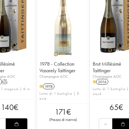
illésimé
1978 - Collection
Brut Millésimé
ger
Vasarely Taittinger
Taittinger
gne AOC
Champagne AOC
Champagne AOC
6
T
2016
H
1978
H
i 1 magnum | 6 in
Lotto di 1 bottiglia |
Lotto di 1 bottiglia | 0
stock
aste
140
€
65
€
171
€
(
Prezzo di riserva
)