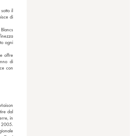
tto il 
sce di 
Blancs 
finezza 
to ogni 
 offre 
nno di 
ce con 
 Maison 
re dal 
rre, in 
 2005. 
ionale 