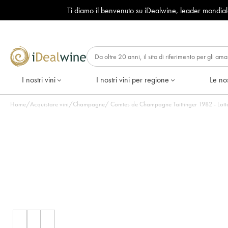
Ti diamo il benvenuto su iDealwine, leader mondia
I nostri vini
I nostri vini per regione
Le nos
Home
/
Acquistare vini
/
Champagne
/
Comtes de Champagne Taittinger 1982 - Lotto 