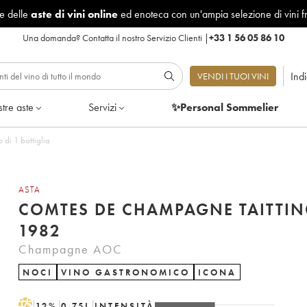
le delle
aste di vini online
ed enoteca con un'ampia selezione di vini f
Una domanda?
Contatta il nostro Servizio Clienti
|
+33 1 56 05 86 10
Ind
VENDI I TUOI VINI
tre aste
Servizi
✨Personal Sommelier
di 1 bottiglia
ASTA
COMTES DE CHAMPAGNE TAITTI
1982
Champagne AOC
NOCI
VINO GASTRONOMICO
ICONA
H
12
%
0.75
L
INTENSITÀ