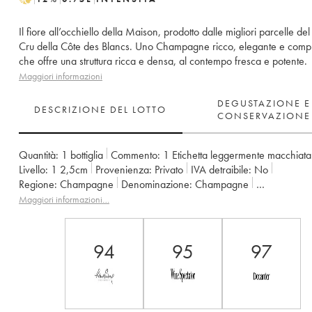
Il fiore all’occhiello della Maison, prodotto dalle migliori parcelle de
Cru della Côte des Blancs. Uno Champagne ricco, elegante e comp
che offre una struttura ricca e densa, al contempo fresca e potente.
Maggiori informazioni
DEGUSTAZIONE E
DESCRIZIONE DEL LOTTO
CONSERVAZIONE
Quantità:
1 bottiglia
Commento:
1 Etichetta leggermente macchiata
Livello:
1
2,5cm
Provenienza:
privato
IVA detraibile:
no
Regione:
Champagne
Denominazione:
Champagne
Proprietario:
Taittinger
Maggiori informazioni…
94
95
97