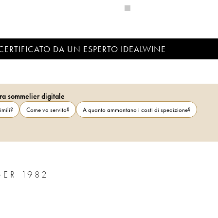
CERTIFICATO DA UN ESPERTO IDEALWINE
ra sommelier digitale
imili?
Come va servito?
A quanto ammontano i costi di spedizione?
ER 1982