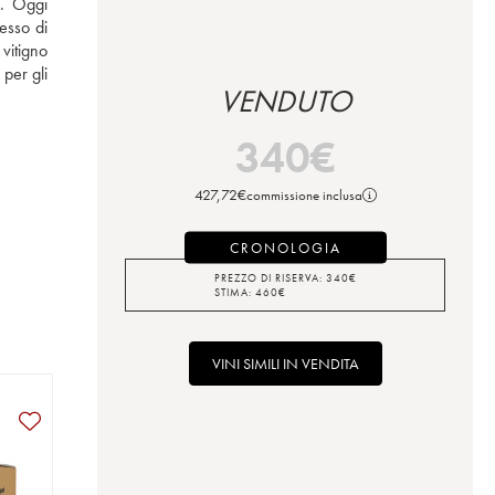
. Oggi 
esso di 
itigno 
per gli 
VENDUTO
340
€
427,72
€
commissione inclusa
CRONOLOGIA
PREZZO DI RISERVA:
340
€
STIMA:
460
€
VINI SIMILI IN VENDITA