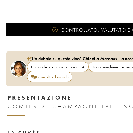
CONTROLLATO, VALUTATO E 
Un dubbio su questo vino? Chiedi a Margaux, la nost
Con quale piatto posso abbinarlo?
Puoi consigliarmi dei vini s
Ho un'altra domanda
PRESENTAZIONE
COMTES DE CHAMPAGNE TAITTING
LA CUVÉE