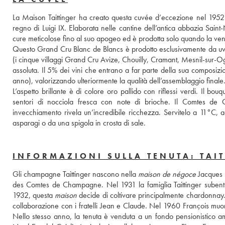
La Maison Taittinger ha creato questa cuvée d’eccezione nel 1952 
regno di Luigi IX. Elaborata nelle cantine dell’antica abbazia Sain
cure meticolose fino al suo apogeo ed è prodotta solo quando la ven
Questo Grand Cru Blanc de Blancs è prodotto esclusivamente da uve 
(i cinque villaggi Grand Cru Avize, Chouilly, Cramant, Mesnil-sur-Oge
assoluta. Il 5% dei vini che entrano a far parte della sua composizi
anno), valorizzando ulteriormente la qualità dell’assemblaggio finale.
L’aspetto brillante è di colore oro pallido con riflessi verdi. Il b
sentori di nocciola fresca con note di brioche. Il Comtes d
invecchiamento rivela un’incredibile ricchezza. Servitelo a 11°C, 
asparagi o da una spigola in crosta di sale.
INFORMAZIONI SULLA TENUTA: TAI
Gli champagne Taittinger nascono nella 
maison de négoce
 Jacques 
des Comtes de Champagne. Nel 1931 la famiglia Taittinger subentra 
1932, questa 
maison
 decide di coltivare principalmente chardonnay. N
collaborazione con i fratelli Jean e Claude. Nel 1960 François muor
Nello stesso anno, la tenuta è venduta a un fondo pensionistico am