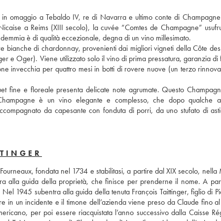
in omaggio a Tebaldo IV, re di Navarra e ultimo conte di Champagne so
t-Nicaise a Reims (XIII secolo), la cuvée “Comtes de Champagne” usufrui
demmia è di qualità eccezionale, degna di un vino millesimato. 
bianche di chardonnay, provenienti dai migliori vigneti della Côte des 
r e Oger). Viene utilizzato solo il vino di prima pressatura, garanzia di 
one invecchia per quattro mesi in botti di rovere nuove (un terzo rinnova
 
ouquet fine e floreale presenta delicate note agrumate. Questo Champagne
e Champagne è un vino elegante e complesso, che dopo qualche a
accompagnato da capesante con fonduta di porri, da uno stufato di asti
TTINGER
Fourneaux, fondata nel 1734 e stabilitasi, a partire dal XIX secolo, nella
alla guida della proprietà, che finisce per prenderne il nome. A parti
el 1945 subentra alla guida della tenuta François Taittinger, figlio di Pie
e in un incidente e il timone dell’azienda viene preso da Claude fino al
ericano, per poi essere riacquistata l’anno successivo dalla Caisse Rég