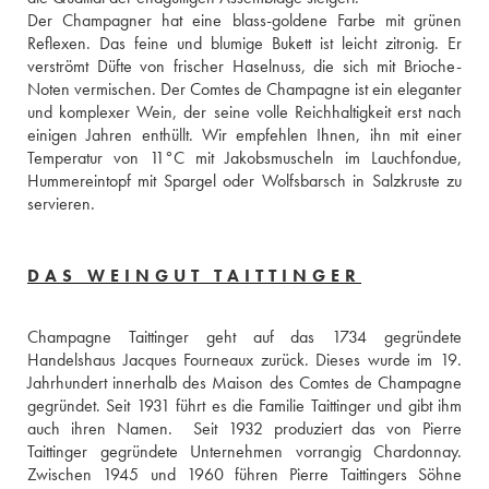
Der Champagner hat eine blass-goldene Farbe mit grünen 
Reflexen. Das feine und blumige Bukett ist leicht zitronig. Er 
verströmt Düfte von frischer Haselnuss, die sich mit Brioche-
Noten vermischen. Der Comtes de Champagne ist ein eleganter 
und komplexer Wein, der seine volle Reichhaltigkeit erst nach 
einigen Jahren enthüllt. Wir empfehlen Ihnen, ihn mit einer 
Temperatur von 11°C mit Jakobsmuscheln im Lauchfondue, 
Hummereintopf mit Spargel oder Wolfsbarsch in Salzkruste zu 
servieren.
DAS WEINGUT TAITTINGER
Champagne Taittinger geht auf das 1734 gegründete 
Handelshaus Jacques Fourneaux zurück. Dieses wurde im 19. 
Jahrhundert innerhalb des Maison des Comtes de Champagne 
gegründet. Seit 1931 führt es die Familie Taittinger und gibt ihm 
auch ihren Namen.  Seit 1932 produziert das von Pierre 
Taittinger gegründete Unternehmen vorrangig Chardonnay. 
Zwischen 1945 und 1960 führen Pierre Taittingers Söhne 