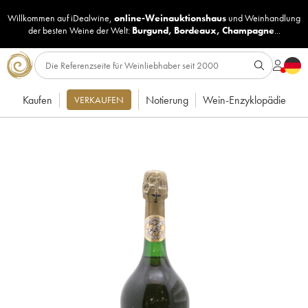
Willkommen auf iDealwine,
online-Weinauktionshaus
und
Weinhandlung
der besten Weine der Welt:
Burgund
,
Bordeaux
,
Champagne
...
Kaufen
Notierung
Wein-Enzyklopädie
VERKAUFEN