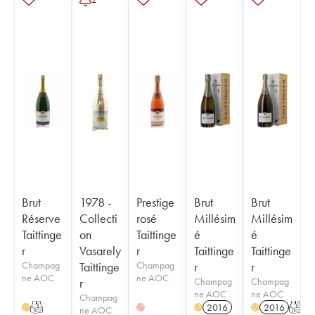
Brut
1978 -
Prestige
Brut
Brut
Réserve
Collecti
rosé
Millésim
Millésim
Taittinge
on
Taittinge
é
é
r
Vasarely
r
Taittinge
Taittinge
Champag
Taittinge
Champag
r
r
ne AOC
ne AOC
r
Champag
Champag
ne AOC
ne AOC
Champag
T
2016
2016
T
H
H
H
H
ne AOC