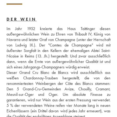
DER WEIN
Im Jahr 1952 kreierte das Haus Taittinger diesen 
außergewöhnlichen Wein zu Ehren von Thibault IV, König von 
Navarra und letzter Graf von Champagne (unter der Herrschaft 
von Ludwig IX.). Der "Comtes de Champagne" wird mit 
äußerster Sorgfalt in den Kellern der ehemaligen Abtei Saint-
Nicaise in Reims (13. Jh.) hergestellt. Und zwar ausschließlich 
dann, wenn die Ernte von außergewöhnlicher Qualität ist und 
sich eines Jahrgangs-Champagners würdig erweist. 
Dieser Grand Cru Blanc de Blancs wird ausschließlich aus 
weißen Chardonnay-Trauben hergestellt, die von den 
renommiertesten Weinbergen der Côte des Blancs stammen: 
Den 5 Grand-Cru-Gemeinden Avize, Chouilly, Cramant, 
Mesnil-sur-Oger und Oger. Um absolute Finesse zu 
garantieren, wird nur Wein aus der ersten Pressung verwendet. 
5 % der verwendeten Weine reifen vier Monate lang in neuen 
Eichenfässern (ein Drittel davon wird jedes Jahr erneuert), was 
die Qualität der endgültigen Assemblage steigert. 