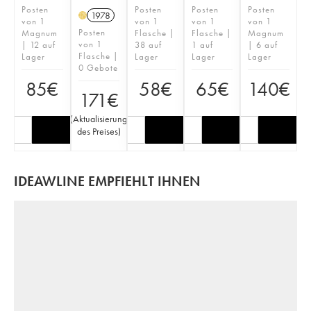
Posten
Posten
Posten
Posten
1978
H
von 1
von 1
von 1
von 1
Posten
Magnum
Flasche |
Flasche |
Magnum
von 1
| 12 auf
38 auf
1 auf
| 6 auf
Flasche |
Lager
Lager
Lager
Lager
0 Gebote
85
€
58
€
65
€
140
€
171
€
(
Aktualisierung
des Preises
)
IDEAWLINE EMPFIEHLT IHNEN