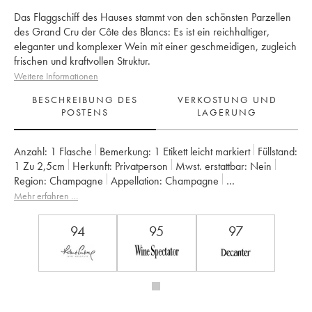
Das Flaggschiff des Hauses stammt von den schönsten Parzellen
des Grand Cru der Côte des Blancs: Es ist ein reichhaltiger,
eleganter und komplexer Wein mit ​​einer geschmeidigen, zugleich
frischen und kraftvollen Struktur.
Weitere Informationen
BESCHREIBUNG DES
VERKOSTUNG UND
POSTENS
LAGERUNG
Anzahl:
1 Flasche
Bemerkung:
1 Etikett leicht markiert
Füllstand:
1
Zu 2,5cm
Herkunft:
privatperson
Mwst. erstattbar:
nein
Region:
Champagne
Appellation:
Champagne
Eigentümer:
Taittinger
Mehr erfahren …
94
95
97