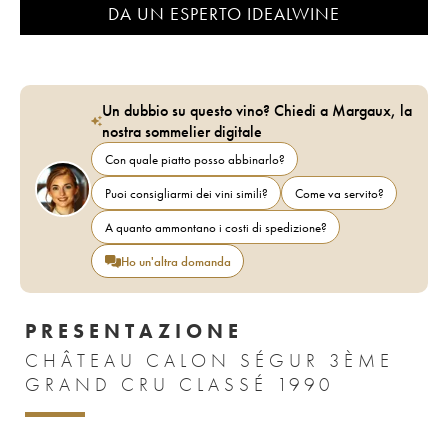
DA UN ESPERTO IDEALWINE
Un dubbio su questo vino? Chiedi a Margaux, la
nostra sommelier digitale
Con quale piatto posso abbinarlo?
Puoi consigliarmi dei vini simili?
Come va servito?
A quanto ammontano i costi di spedizione?
Ho un'altra domanda
PRESENTAZIONE
CHÂTEAU CALON SÉGUR 3ÈME
GRAND CRU CLASSÉ 1990