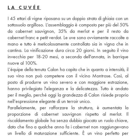
LA CUVÉE
I 45 ettari di vigne riposano su un doppio strato di ghiaia con un 
sottosuolo argilloso. L’assemblaggio è composto per più del 50% 
da cabernet sauvignon, 35% da merlot e per il resto da 
cabernet franc e petit verdot. Le uve sono ovviamente raccolte a 
mano e tutto è meticolosamente controllato sia in vigna che in 
cantina. La vinificazione dura circa 20 giorni. In seguito il vino 
invecchia per 18-20 mesi, a seconda dell'annata, in barrique 
nuove al 100%. 
L’équipe della tenuta Calon ha capito che in quanto a intensità, il 
suo vino non può competere con il vicino Montrose. Così, al 
posto di produrre un vino severo e con maggiore estrazione, 
hanno privilegiato l'eleganza e la delicatezza. Tutto è andato 
per il meglio, perché oggi la grandezza di Calon risiede proprio 
nell’espressione elegante di un terroir unico. 
Parallelamente, per rafforzare la struttura, è aumentata la 
proporzione di cabernet sauvignon rispetto al merlot. Il 
riscaldamento globale ha senza dubbio giocato un ruolo chiave, 
dato che fino a qualche anno fa i cabernet non raggiungevano 
un livello di maturazione sufficiente. È un vino perfetto per 