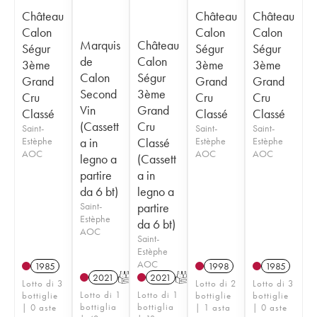
Château
Château
Château
Calon
Calon
Calon
Marquis
Château
Ségur
Ségur
Ségur
de
Calon
3ème
3ème
3ème
Calon
Ségur
Grand
Grand
Grand
Second
3ème
Cru
Cru
Cru
Vin
Grand
Classé
Classé
Classé
(Cassett
Cru
Saint-
Saint-
Saint-
Estèphe
a in
Classé
Estèphe
Estèphe
AOC
AOC
AOC
legno a
(Cassett
partire
a in
da 6 bt)
legno a
Saint-
partire
Estèphe
da 6 bt)
AOC
Saint-
Estèphe
AOC
1985
1998
1985
2021
T
2021
T
Lotto di 3
Lotto di 2
Lotto di 3
Lotto di 1
Lotto di 1
bottiglie
bottiglie
bottiglie
bottiglia
bottiglia
| 0 aste
| 1 asta
| 0 aste