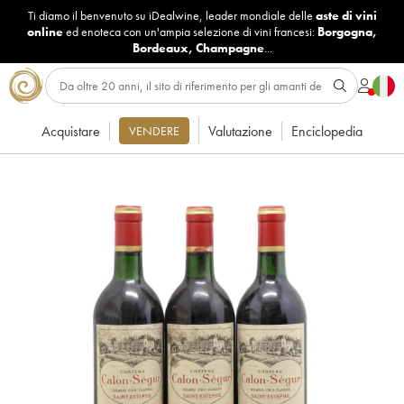
Ti diamo il benvenuto su iDealwine, leader mondiale delle
aste di vini
online
ed enoteca con un'ampia selezione di vini francesi:
Borgogna
,
Bordeaux
,
Champagne
...
Acquistare
Valutazione
Enciclopedia
VENDERE