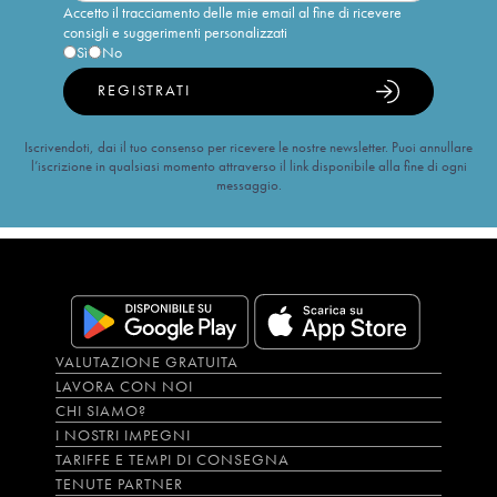
Accetto il tracciamento delle mie email al fine di ricevere
consigli e suggerimenti personalizzati
Sì
No
REGISTRATI
Iscrivendoti, dai il tuo consenso per ricevere le nostre newsletter. Puoi annullare
l’iscrizione in qualsiasi momento attraverso il link disponibile alla fine di ogni
messaggio.
VALUTAZIONE GRATUITA
LAVORA CON NOI
CHI SIAMO?
I NOSTRI IMPEGNI
TARIFFE E TEMPI DI CONSEGNA
TENUTE PARTNER