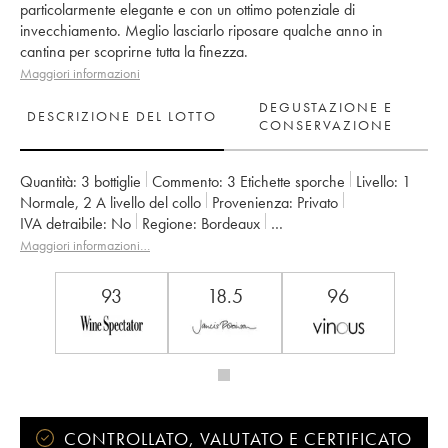
particolarmente elegante e con un ottimo potenziale di
invecchiamento. Meglio lasciarlo riposare qualche anno in
cantina per scoprirne tutta la finezza.
Maggiori informazioni
DEGUSTAZIONE E
DESCRIZIONE DEL LOTTO
CONSERVAZIONE
Quantità:
3 bottiglie
Commento:
3 Etichette sporche
Livello:
1
Normale
,
2
A livello del collo
Provenienza:
privato
IVA detraibile:
no
Regione:
Bordeaux
Denominazione:
Saint-Estèphe
Maggiori informazioni…
Classificazione:
3ème Grand Cru Classé
Proprietario:
Suravenir Assurances
93
18.5
96
CONTROLLATO, VALUTATO E CERTIFICATO