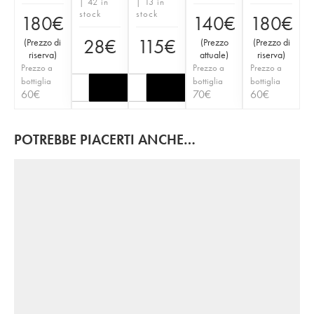
| 42 in
| 13 in
stock
stock
180
€
140
€
180
€
28
€
115
€
(
Prezzo di
(
Prezzo
(
Prezzo di
riserva
)
attuale
)
riserva
)
Prezzo a
Prezzo a
Prezzo a
bottiglia
bottiglia
bottiglia
60
€
70
€
60
€
POTREBBE PIACERTI ANCHE…