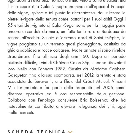
oggi adorna l'etichetta: "Io faccio il mio vino a Lafite e Latour, ma 
il mio cuore è a Calon". Soprannominato all'epoca il Principe 
delle vigne, spinse a tal punto la ricercatezza, da utilizzare le 
pietre levigate della tenuta come bottoni per i suoi abiti! Oggi i 
55 ettari del vigneto di Calon-Ségur sono per la maggior parte 
ancora circondati da mura, un fatto tanto raro a Bordeaux da 
saltare all’occhio. Situate all'estremo nord di Saint-Estèphe, le 
vigne poggiano su un terreno quasi pianeggiante, costituito da 
ghiaia sabbiosa e rocce calcaree. Molte annate si sono rivelate 
straordinarie fino all'inizio degli anni '60. Dopo un periodo 
piuttosto difficile, i vini di Château Calon Ségur hanno ritrovato il 
loro livello con l'annata 1982. Gestita da Madame Capbern 
Gasqueton fino alla sua scomparsa, nel 2012 la tenuta è stata 
acquistata da Suravenir, una filiale del Crédit Mutuel. Vincent 
Millet è entrato a far parte della proprietà nel 2006 come 
direttore operativo ed è ora responsabile della gestione. 
Collabora con l'enologo consulente Eric Boissenot, che ha 
notevolmente contribuito a elevare l'eleganza dei vini, oggi 
molto ricercati.
SCHEDA TECNICA