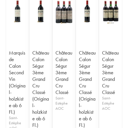
Marquis
Château
Château
Château
Château
de
Calon
Calon
Calon
Calon
Calon
Ségur
Ségur
Ségur
Ségur
Second
3ème
3ème
3ème
3ème
Vin
Grand
Grand
Grand
Grand
(Origina
Cru
Cru
Cru
Cru
l-
Classé
Classé
Classé
Classé
holzkist
(Origina
Saint-
(Origina
Saint-
Estèphe
Estèphe
e ab 6
l-
l-
AOC
AOC
Fl.)
holzkist
holzkist
Saint-
e ab 6
e ab 6
Estèphe
Fl.)
Fl.)
AOC