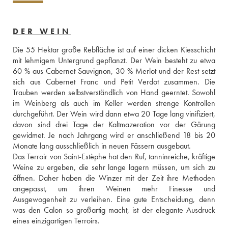
DER WEIN
Die 55 Hektar große Rebfläche ist auf einer dicken Kiesschicht 
mit lehmigem Untergrund gepflanzt. Der Wein besteht zu etwa 
60 % aus Cabernet Sauvignon, 30 % Merlot und der Rest setzt 
sich aus Cabernet Franc und Petit Verdot zusammen. Die 
Trauben werden selbstverständlich von Hand geerntet. Sowohl 
im Weinberg als auch im Keller werden strenge Kontrollen 
durchgeführt. Der Wein wird dann etwa 20 Tage lang vinifiziert, 
davon sind drei Tage der Kaltmazeration vor der Gärung 
gewidmet. Je nach Jahrgang wird er anschließend 18 bis 20 
Monate lang ausschließlich in neuen Fässern ausgebaut. 
Das Terroir von Saint-Estèphe hat den Ruf, tanninreiche, kräftige 
Weine zu ergeben, die sehr lange lagern müssen, um sich zu 
öffnen. Daher haben die Winzer mit der Zeit ihre Methoden 
angepasst, um ihren Weinen mehr Finesse und 
Ausgewogenheit zu verleihen. Eine gute Entscheidung, denn 
was den Calon so großartig macht, ist der elegante Ausdruck 
eines einzigartigen Terroirs. 