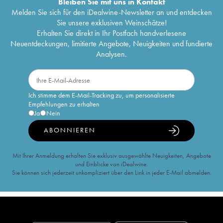
Bleiben Sie mit uns in Kontakt
Melden Sie sich für den iDealwine-Newsletter an und entdecken
Sie unsere exklusiven Weinschätze!
Erhalten Sie direkt in Ihr Postfach handverlesene
Neuentdeckungen, limitierte Angebote, Neuigkeiten und fundierte
Analysen.
Ich stimme dem E-Mail-Tracking zu, um personalisierte
Empfehlungen zu erhalten
Ja
Nein
ABONNIEREN
Mit Ihrer Anmeldung erhalten Sie exklusiv ausgewählte Neuigkeiten, Angebote
und Einblicke von iDealwine.
Sie können sich jederzeit unkompliziert über den Link in jeder E-Mail abmelden.