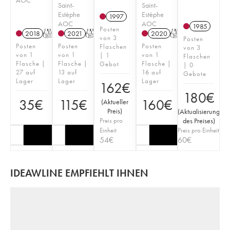
Saint-
Saint-
Estèphe
Estèphe
1997
AOC
AOC
1985
Posten
2018
T
2021
T
2020
T
von 3
Posten
Posten
Posten
Posten
Flaschen
von 3
von 1
von 1
von 1
| 1
Flaschen
Flasche |
Flasche |
Flasche |
Gebot
| 0
27 auf
13 auf
16 auf
Gebote
Lager
Lager
Lager
162
€
180
€
35
€
115
€
160
€
(
Aktueller
Preis
)
(
Aktualisierung
Preis pro
des Preises
)
Einheit
Preis pro Einheit
54
€
60
€
IDEAWLINE EMPFIEHLT IHNEN