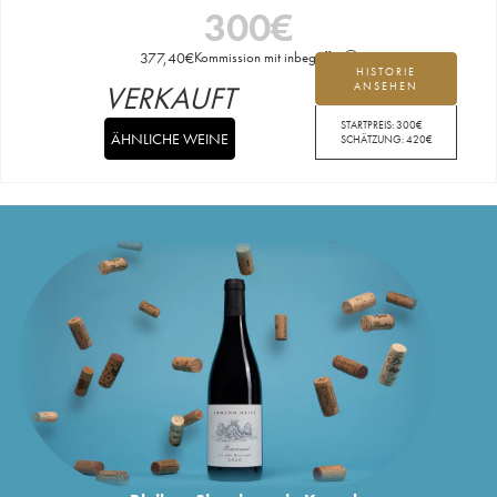
300
€
377,40
€
Kommission mit inbegriffen
HISTORIE
VERKAUFT
ANSEHEN
STARTPREIS:
300
€
ÄHNLICHE WEINE
SCHÄTZUNG:
420
€