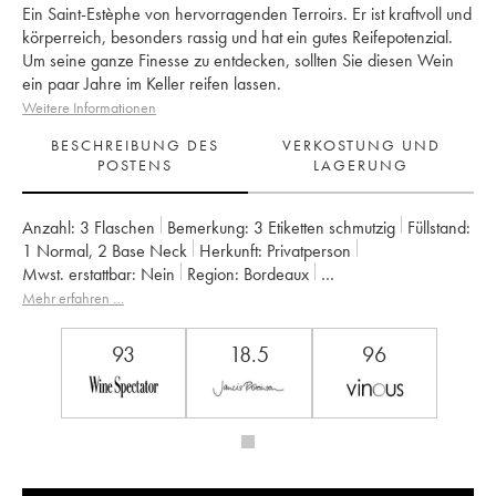
Ein Saint-Estèphe von hervorragenden Terroirs. Er ist kraftvoll und
körperreich, besonders rassig und hat ein gutes Reifepotenzial.
Um seine ganze Finesse zu entdecken, sollten Sie diesen Wein
ein paar Jahre im Keller reifen lassen.
Weitere Informationen
BESCHREIBUNG DES
VERKOSTUNG UND
POSTENS
LAGERUNG
Anzahl:
3 Flaschen
Bemerkung:
3 Etiketten schmutzig
Füllstand:
1
Normal
,
2
Base Neck
Herkunft:
privatperson
Mwst. erstattbar:
nein
Region:
Bordeaux
Appellation:
Saint-Estèphe
Mehr erfahren …
Klassifizierung:
3ème Grand Cru Classé
Eigentümer:
Suravenir Assurances
93
18.5
96