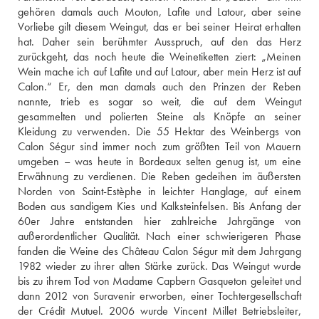
gehören damals auch Mouton, Lafite und Latour, aber seine 
Vorliebe gilt diesem Weingut, das er bei seiner Heirat erhalten 
hat. Daher sein berühmter Ausspruch, auf den das Herz 
zurückgeht, das noch heute die Weinetiketten ziert: „Meinen 
Wein mache ich auf Lafite und auf Latour, aber mein Herz ist auf 
Calon.“ Er, den man damals auch den Prinzen der Reben 
nannte, trieb es sogar so weit, die auf dem Weingut 
gesammelten und polierten Steine als Knöpfe an seiner 
Kleidung zu verwenden. Die 55 Hektar des Weinbergs von 
Calon Ségur sind immer noch zum größten Teil von Mauern 
umgeben – was heute in Bordeaux selten genug ist, um eine 
Erwähnung zu verdienen. Die Reben gedeihen im äußersten 
Norden von Saint-Estèphe in leichter Hanglage, auf einem 
Boden aus sandigem Kies und Kalksteinfelsen. Bis Anfang der 
60er Jahre entstanden hier zahlreiche Jahrgänge von 
außerordentlicher Qualität. Nach einer schwierigeren Phase 
fanden die Weine des Château Calon Ségur mit dem Jahrgang 
1982 wieder zu ihrer alten Stärke zurück. Das Weingut wurde 
bis zu ihrem Tod von Madame Capbern Gasqueton geleitet und 
dann 2012 von Suravenir erworben, einer Tochtergesellschaft 
der Crédit Mutuel. 2006 wurde Vincent Millet Betriebsleiter, 