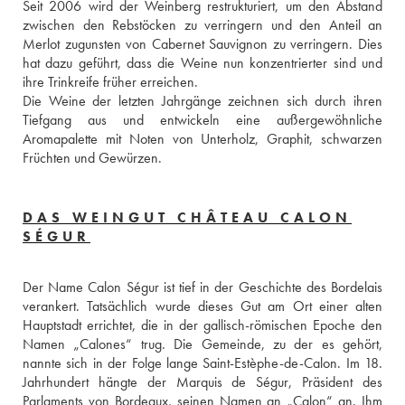
Seit 2006 wird der Weinberg restrukturiert, um den Abstand 
zwischen den Rebstöcken zu verringern und den Anteil an 
Merlot zugunsten von Cabernet Sauvignon zu verringern. Dies 
hat dazu geführt, dass die Weine nun konzentrierter sind und 
ihre Trinkreife früher erreichen. 
Die Weine der letzten Jahrgänge zeichnen sich durch ihren 
Tiefgang aus und entwickeln eine außergewöhnliche 
Aromapalette mit Noten von Unterholz, Graphit, schwarzen 
Früchten und Gewürzen.
DAS WEINGUT CHÂTEAU CALON
SÉGUR
Der Name Calon Ségur ist tief in der Geschichte des Bordelais 
verankert. Tatsächlich wurde dieses Gut am Ort einer alten 
Hauptstadt errichtet, die in der gallisch-römischen Epoche den 
Namen „Calones“ trug. Die Gemeinde, zu der es gehört, 
nannte sich in der Folge lange Saint-Estèphe-de-Calon. Im 18. 
Jahrhundert hängte der Marquis de Ségur, Präsident des 
Parlaments von Bordeaux, seinen Namen an „Calon“ an. Ihm 