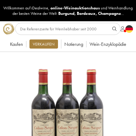
Willkommen auf iDealwine,
online-Weinauktionshaus
und
Weinhandlung
der besten Weine der Welt:
Burgund
,
Bordeaux
,
Champagne
...
Kaufen
Notierung
Wein-Enzyklopädie
VERKAUFEN