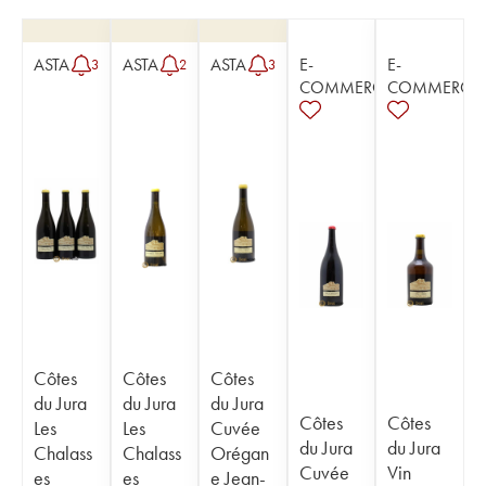
ASTA
ASTA
ASTA
E-
E-
3
2
3
COMMERCE
COMMERCE
Côtes
Côtes
Côtes
du Jura
du Jura
du Jura
Côtes
Côtes
Les
Les
Cuvée
du Jura
du Jura
Chalass
Chalass
Orégan
Cuvée
Vin
es
es
e Jean-