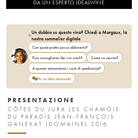
DA UN ESPERTO IDEALWINE
Un dubbio su questo vino? Chiedi a Margaux, la
nostra sommelier digitale
Con quale piatto posso abbinarlo?
Puoi consigliarmi dei vini simili?
Come va servito?
A quanto ammontano i costi di spedizione?
Ho un'altra domanda
PRESENTAZIONE
CÔTES DU JURA LES CHAMOIS
DU PARADIS JEAN-FRANÇOIS
GANEVAT (DOMAINE) 2016