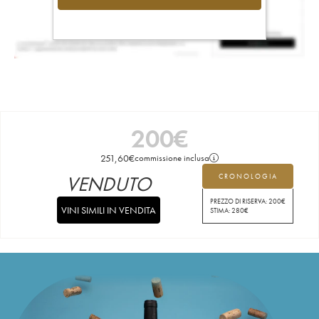
200
€
251,60
€
commissione inclusa
VENDUTO
CRONOLOGIA
PREZZO DI RISERVA:
200
€
VINI SIMILI IN VENDITA
STIMA:
280
€