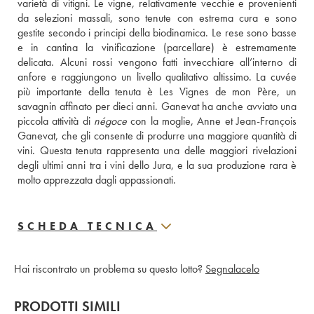
varietà di vitigni. Le vigne, relativamente vecchie e provenienti 
da selezioni massali, sono tenute con estrema cura e sono 
gestite secondo i principi della biodinamica. Le rese sono basse 
e in cantina la vinificazione (parcellare) è estremamente 
delicata. Alcuni rossi vengono fatti invecchiare all’interno di 
anfore e raggiungono un livello qualitativo altissimo. La cuvée 
più importante della tenuta è Les Vignes de mon Père, un 
savagnin affinato per dieci anni. Ganevat ha anche avviato una 
piccola attività di 
négoce
 con la moglie, Anne et Jean-François 
Ganevat, che gli consente di produrre una maggiore quantità di 
vini. Questa tenuta rappresenta una delle maggiori rivelazioni 
degli ultimi anni tra i vini dello Jura, e la sua produzione rara è 
molto apprezzata dagli appassionati.
SCHEDA TECNICA
Hai riscontrato un problema su questo lotto?
Segnalacelo
PRODOTTI SIMILI