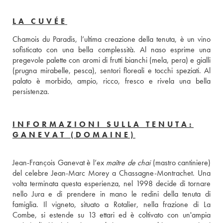
LA CUVÉE
Chamois du Paradis, l’ultima creazione della tenuta, è un vino 
sofisticato con una bella complessità. Al naso esprime una 
pregevole palette con aromi di frutti bianchi (mela, pera) e gialli 
(prugna mirabelle, pesca), sentori floreali e tocchi speziati. Al 
palato è morbido, ampio, ricco, fresco e rivela una bella 
persistenza.
INFORMAZIONI SULLA TENUTA:
GANEVAT (DOMAINE)
Jean-François Ganevat è l’ex 
maître de chai
 (mastro cantiniere) 
del celebre Jean-Marc Morey a Chassagne-Montrachet. Una 
volta terminata questa esperienza, nel 1998 decide di tornare 
nello Jura e di prendere in mano le redini della tenuta di 
famiglia. Il vigneto, situato a Rotalier, nella frazione di La 
Combe, si estende su 13 ettari ed è coltivato con un'ampia 