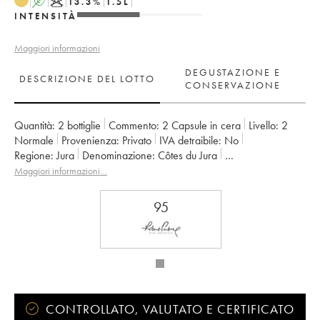
A
K
13.3
%
1.5
L
INTENSITÀ
Maggiori informazioni
DEGUSTAZIONE E
DESCRIZIONE DEL LOTTO
CONSERVAZIONE
Quantità:
2 bottiglie
Commento:
2 Capsule in cera
Livello:
2
Normale
Provenienza:
privato
IVA detraibile:
no
Regione:
Jura
Denominazione:
Côtes du Jura
Proprietario:
Jean-François Ganevat (Domaine)
Maggiori informazioni…
95
CONTROLLATO, VALUTATO E CERTIFICATO