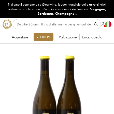
Ti diamo il benvenuto su iDealwine, leader mondiale delle
aste di vini
online
ed enoteca con un'ampia selezione di vini francesi:
Borgogna
,
Bordeaux
,
Champagne
...
Acquistare
Valutazione
Enciclopedia
VENDERE