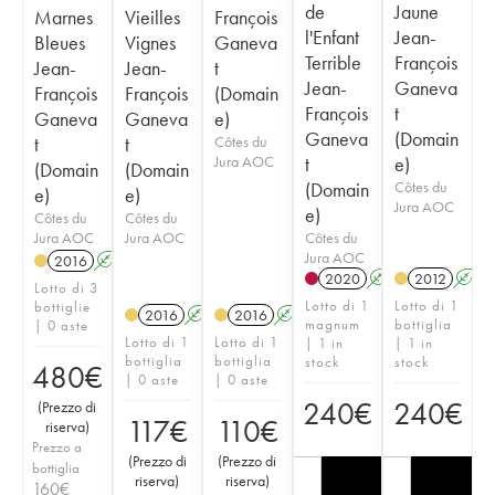
de
Jaune
Marnes
Vieilles
François
l'Enfant
Jean-
Bleues
Vignes
Ganeva
Terrible
François
Jean-
Jean-
t
Jean-
Ganeva
François
François
(Domain
François
t
Ganeva
Ganeva
e)
Ganeva
(Domain
t
t
Côtes du
Jura AOC
t
e)
(Domain
(Domain
(Domain
Côtes du
e)
e)
Jura AOC
e)
Côtes du
Côtes du
Jura AOC
Jura AOC
Côtes du
Jura AOC
2016
A
K
2020
A
K
2012
A
Lotto di 3
Lotto di 1
Lotto di 1
bottiglie
2016
A
K
2016
A
K
magnum
bottiglia
| 0 aste
Lotto di 1
Lotto di 1
| 1 in
| 1 in
bottiglia
bottiglia
stock
stock
480
€
| 0 aste
| 0 aste
240
€
240
€
(
Prezzo di
117
€
110
€
riserva
)
Prezzo a
(
Prezzo di
(
Prezzo di
bottiglia
riserva
)
riserva
)
160
€