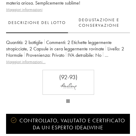
materia ariosa. Semplicemente sublime!
Maggiori informazioni
DEGUSTAZIONE E
DESCRIZIONE DEL LOTTO
CONSERVAZIONE
Quantità:
2 bottiglie
Commenti:
2 Etichette leggermente
stropicciate
,
2 Capsule in cera leggermente rovinate
Livello:
2
Normale
Provenienza:
privato
IVA detraibile:
no
Regione:
Valle della Loira
Denominazione:
Sancerre
Maggiori informazioni…
Proprietario:
Edmond Vatan
(92-93)
CONTROLLATO, VALUTATO E CERTIFICATO
DA UN ESPERTO IDEALWINE