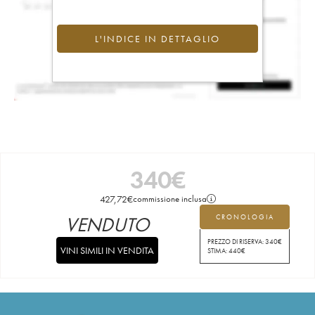
L'INDICE IN DETTAGLIO
340
€
427,72
€
commissione inclusa
VENDUTO
CRONOLOGIA
PREZZO DI RISERVA:
340
€
VINI SIMILI IN VENDITA
STIMA:
440
€