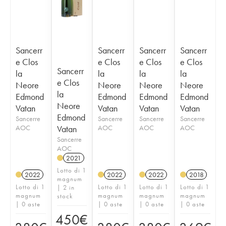
Sancerr
Sancerr
Sancerr
Sancerr
e Clos
e Clos
e Clos
e Clos
Sancerr
la
la
la
la
e Clos
Neore
Neore
Neore
Neore
la
Edmond
Edmond
Edmond
Edmond
Neore
Vatan
Vatan
Vatan
Vatan
Edmond
Sancerre
Sancerre
Sancerre
Sancerre
AOC
Vatan
AOC
AOC
AOC
Sancerre
AOC
2021
Lotto di 1
2022
2022
2022
2018
magnum
Lotto di 1
Lotto di 1
Lotto di 1
Lotto di 1
| 2 in
magnum
magnum
magnum
magnum
stock
| 0 aste
| 0 aste
| 0 aste
| 0 aste
450
€