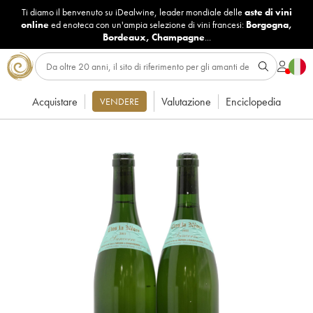
Ti diamo il benvenuto su iDealwine, leader mondiale delle
aste di vini
online
ed enoteca con un'ampia selezione di vini francesi:
Borgogna
,
Bordeaux
,
Champagne
...
Acquistare
Valutazione
Enciclopedia
VENDERE