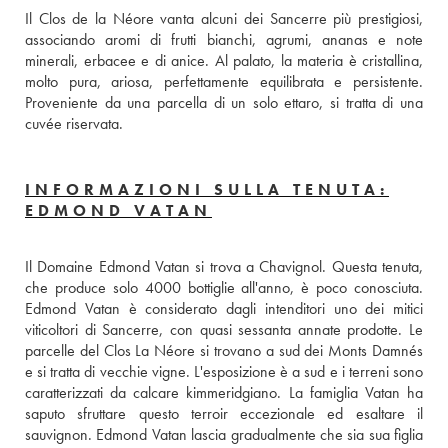
Il Clos de la Néore vanta alcuni dei Sancerre più prestigiosi, 
associando aromi di frutti bianchi, agrumi, ananas e note 
minerali, erbacee e di anice. Al palato, la materia è cristallina, 
molto pura, ariosa, perfettamente equilibrata e persistente. 
Proveniente da una parcella di un solo ettaro, si tratta di una 
cuvée riservata.
INFORMAZIONI SULLA TENUTA:
EDMOND VATAN
Il Domaine Edmond Vatan si trova a Chavignol. Questa tenuta, 
che produce solo 4000 bottiglie all'anno, è poco conosciuta. 
Edmond Vatan è considerato dagli intenditori uno dei mitici 
viticoltori di Sancerre, con quasi sessanta annate prodotte. Le 
parcelle del Clos La Néore si trovano a sud dei Monts Damnés 
e si tratta di vecchie vigne. L'esposizione è a sud e i terreni sono 
caratterizzati da calcare kimmeridgiano. La famiglia Vatan ha 
saputo sfruttare questo terroir eccezionale ed esaltare il 
sauvignon. Edmond Vatan lascia gradualmente che sia sua figlia 