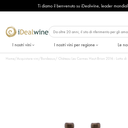
Ti diamo il benvenuto su iDealwine, leader mondia
I nostri vini
I nostri vini per regione
Le nos
Home
/
Acquistare vini
/
Bordeaux
/
Château Les Carmes Haut-Brion 2016 - Lotto di 2