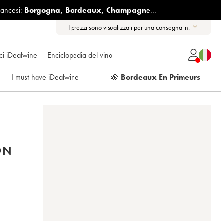
rancesi:
Borgogna
,
Bordeaux
,
Champagne
...
I prezzi sono visualizzati per una consegna in:
ici iDealwine
Enciclopedia del vino
I must-have iDealwine
🍇
Bordeaux En Primeurs
ON