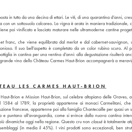
posta in tutto da una decina di ettari. Le viti, di una quarantina d’anni, cre
lla con un sottosuolo calcareo. La vigna è arata in maniera tradizionale, 
iene poi vinificato e lasciato maturare nelle ultramoderne cantine proget
net franc, che viene equilibrata dal merlot e dal cabernet-sauvignon, un
onioso. Il suo bell’aspetto è completato da un color rubino scuro. Al pa
tiglia in cantina per una ventina d’anni: alla degustazione risulterà anc
 il grande vino dello Château Carmes Haut-Brion accompagnerà a meravigl
TEAU LES CARMES HAUT-BRION
aut-Brion e Mission Haut-Brion, sul celebre altopiano delle Graves, all’
 1584 al 1789, la proprietà appartenne ai monaci Carmelitani, che 
uzione francese, appartenne poi alla famiglia Chantecaille per quasi un s
a e puntano all’avanguardia, come si evince dalla nuova cantina inter
e più dinamiche oggi nella regione. Questo cru non 
classé
 è totalmente atip
mblaggi (in media il 45%). I vini prodotti sono eccezionali, ben struttu