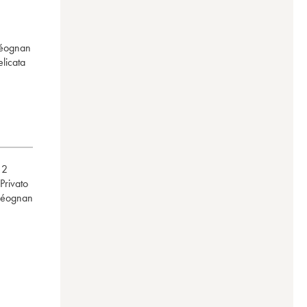
-Léognan
elicata
,
2
privato
-Léognan