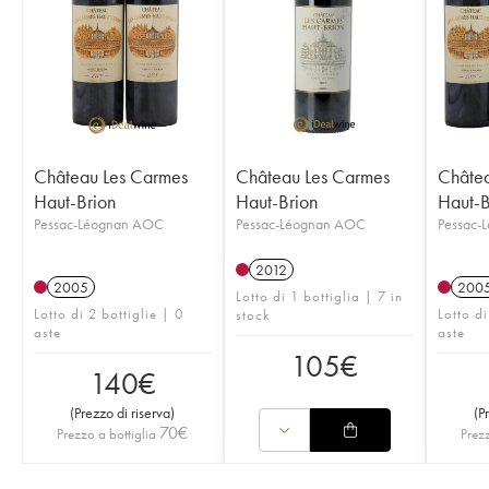
Château Les Carmes
Château Les Carmes
Châtea
Haut-Brion
Haut-Brion
Haut-B
Pessac-Léognan AOC
Pessac-Léognan AOC
Pessac-
2012
2005
200
Lotto di 1 bottiglia | 7 in
Lotto di 2 bottiglie | 0
Lotto di
stock
aste
aste
105
€
140
€
(
Prezzo di riserva
)
(
P
70
€
Prezzo a bottiglia
Prezz