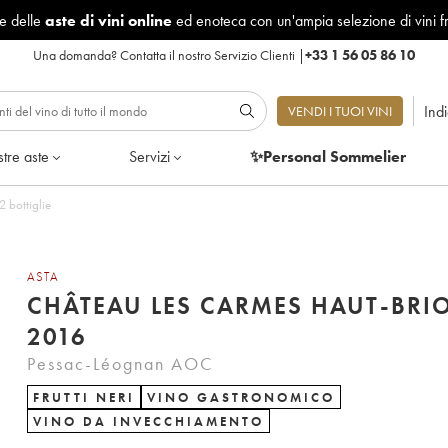
le delle
aste di vini online
ed enoteca con un'ampia selezione di vini f
Una domanda?
Contatta il nostro Servizio Clienti
|
+33 1 56 05 86 10
Ind
VENDI I TUOI VINI
tre aste
Servizi
✨Personal Sommelier
 bottiglie
ASTA
CHÂTEAU LES CARMES HAUT-BRI
2016
Pessac-Léognan AOC
FRUTTI NERI
VINO GASTRONOMICO
VINO DA INVECCHIAMENTO