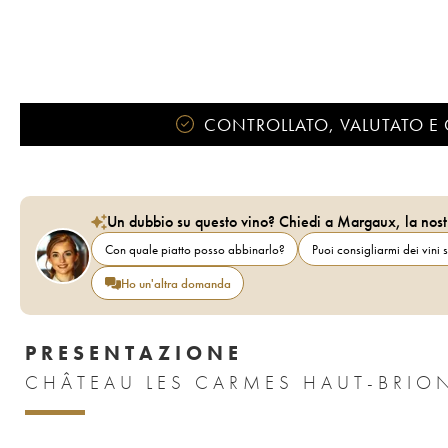
CONTROLLATO, VALUTATO E 
Un dubbio su questo vino? Chiedi a Margaux, la nost
Con quale piatto posso abbinarlo?
Puoi consigliarmi dei vini s
Ho un'altra domanda
PRESENTAZIONE
CHÂTEAU LES CARMES HAUT-BRION