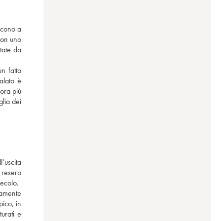
scono a 
con uno 
tate da 
 fatto 
lato è 
ora più 
ia dei 
uscita 
resero 
ecolo. 
amente 
ico, in 
rati e 