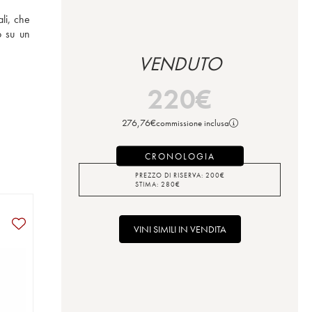
li, che 
 su un 
VENDUTO
220
€
276,76
€
commissione inclusa
CRONOLOGIA
PREZZO DI RISERVA:
200
€
STIMA:
280
€
VINI SIMILI IN VENDITA