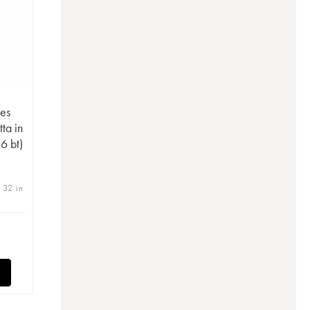
es
ta in
 6 bt)
 32 in