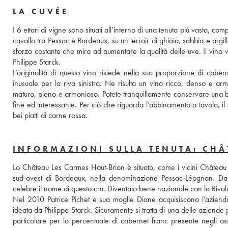
LA CUVÉE
I 6 ettari di vigne sono situati all’interno di una tenuta più vasta, com
cavallo tra Pessac e Bordeaux, su un terroir di ghiaia, sabbia e argi
sforzo costante che mira ad aumentare la qualità delle uve. Il vino v
Philippe Starck.  
L’originalità di questo vino risiede nella sua proporzione di caber
inusuale per la riva sinistra. Ne risulta un vino ricco, denso e arm
maturo, pieno e armonioso. Potete tranquillamente conservare una bot
fine ed interessante. Per ciò che riguarda l’abbinamento a tavola,
bei piatti di carne rossa.
INFORMAZIONI SULLA TENUTA: CHÂ
Lo Château Les Carmes Haut-Brion è situato, come i vicini Château H
sud-ovest di Bordeaux, nella denominazione Pessac-Léognan. Dal
celebre il nome di questo cru. Diventato bene nazionale con la Rivol
Nel 2010 Patrice Pichet e sua moglie Diane acquisiscono l’aziend
ideata da Philippe Starck. Sicuramente si tratta di una delle aziend
particolare per la percentuale di cabernet franc presente negli asse