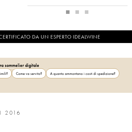
CERTIFICATO DA UN ESPERTO IDEALWINE
ra sommelier digitale
imili?
Come va servito?
A quanto ammontano i costi di spedizione?
 2016