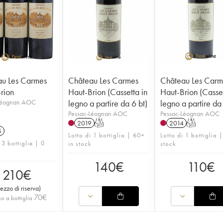
u Les Carmes
Château Les Carmes
Château Les Carm
rion
Haut-Brion (Cassetta in
Haut-Brion (Casset
Léognan AOC
legno a partire da 6 bt)
legno a partire da
Pessac-Léognan AOC
Pessac-Léognan AOC
2019
T
2014
T
5
Lotto di 1 bottiglia | 60+
Lotto di 1 bottiglia |
 3 bottiglie | 0
in stock
stock
140
€
110
€
210
€
rezzo di riserva
)
70
€
o a bottiglia