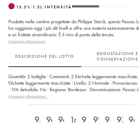
13.5
%
1.5
L
INTENSITÀ
Prodotto nelle cantine progettate da Philippe Starck, questo Pessac
ha raggiunto oggi i più alti livelli e offre una materia estremamente d
e un fruttato straordinario. È il vino di punta della tenuta.
Maggiori informazioni
DEGUSTAZIONE E
DESCRIZIONE DEL LOTTO
CONSERVAZIONE
Quantità:
2 bottiglie
Commenti:
2 Etichette leggermente macchiate
Etichette leggermente macchiate
Livello:
2
Normale
Provenienza:
IVA detraibile:
no
Regione:
Bordeaux
Denominazione:
Pessac
Proprietario:
Château Les Carmes Haut-Brion
Maggiori informazioni…
95+
96
96
16.5+
98
99
98
97
96