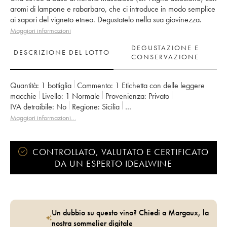
aromi di lampone e rabarbaro, che ci introduce in modo semplice
ai sapori del vigneto etneo. Degustatelo nella sua giovinezza.
Maggiori informazioni
DEGUSTAZIONE E
DESCRIZIONE DEL LOTTO
CONSERVAZIONE
Quantità:
1 bottiglia
Commento:
1 Etichetta con delle leggere
macchie
Livello:
1
Normale
Provenienza:
privato
IVA detraibile:
no
Regione:
Sicilia
Denominazione:
Etna Rosso DOC
Maggiori informazioni…
CONTROLLATO, VALUTATO E CERTIFICATO
DA UN ESPERTO IDEALWINE
Un dubbio su questo vino? Chiedi a Margaux, la
nostra sommelier digitale