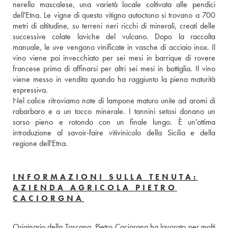
nerello mascalese, una varietà locale coltivata alle pendici 
dell'Etna. Le vigne di questo vitigno autoctono si trovano a 700 
metri di altitudine, su terreni neri ricchi di minerali, creati delle 
successive colate laviche del vulcano. Dopo la raccolta 
manuale, le uve vengono vinificate in vasche di acciaio inox. Il 
vino viene poi invecchiato per sei mesi in barrique di rovere 
francese prima di affinarsi per altri sei mesi in bottiglia. Il vino 
viene messo in vendita quando ha raggiunto la piena maturità 
espressiva. 
Nel calice ritroviamo note di lampone maturo unite ad aromi di 
rabarbaro e a un tocco minerale. I tannini setosi donano un 
sorso pieno e rotondo con un finale lungo. È un'ottima 
introduzione al savoir-faire vitivinicolo della Sicilia e della 
regione dell'Etna.
INFORMAZIONI SULLA TENUTA:
AZIENDA AGRICOLA PIETRO
CACIORGNA
Originario della Toscana, Pietro Caciorgna ha lavorato per molti 