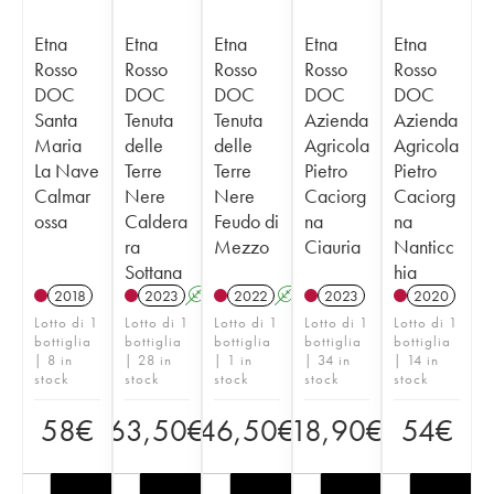
Etna
Etna
Etna
Etna
Etna
Rosso
Rosso
Rosso
Rosso
Rosso
DOC
DOC
DOC
DOC
DOC
Santa
Tenuta
Tenuta
Azienda
Azienda
Maria
delle
delle
Agricola
Agricola
La Nave
Terre
Terre
Pietro
Pietro
Calmar
Nere
Nere
Caciorg
Caciorg
ossa
Caldera
Feudo di
na
na
ra
Mezzo
Ciauria
Nanticc
Sottana
hia
2018
2023
A
2022
A
2023
2020
Lotto di 1
Lotto di 1
Lotto di 1
Lotto di 1
Lotto di 1
bottiglia
bottiglia
bottiglia
bottiglia
bottiglia
| 8 in
| 28 in
| 1 in
| 34 in
| 14 in
stock
stock
stock
stock
stock
58
€
63,50
€
46,50
€
18,90
€
54
€