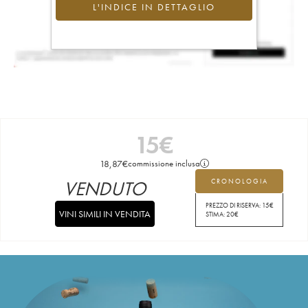
L'INDICE IN DETTAGLIO
15
€
18,87
€
commissione inclusa
VENDUTO
CRONOLOGIA
PREZZO DI RISERVA:
15
€
VINI SIMILI IN VENDITA
STIMA:
20
€