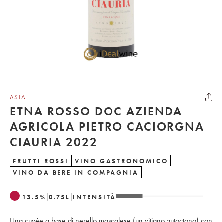
ASTA
ETNA ROSSO DOC AZIENDA
AGRICOLA PIETRO CACIORGNA
CIAURIA 2022
FRUTTI ROSSI
VINO GASTRONOMICO
VINO DA BERE IN COMPAGNIA
13.5
%
0.75
L
INTENSITÀ
Una cuvée a base di nerello mascalese (un vitigno autoctono) con