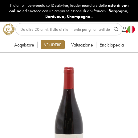
Ti diamo il benvenuto su iDealwine, leader mondiale delle
aste di vini
online
ed enoteca con un'ampia selezione di vini francesi:
Borgogna
,
Bordeaux
,
Champagne
...
Acquistare
Valutazione
Enciclopedia
VENDERE