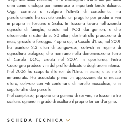
anni come enologo per numerose e importanti tenute italiane. 
Oggi continua a svolgere l’attività di consulente, ma 
parallelamente ha avviato anche un progetto per produrre vini 
in proprio in Toscana e Sicilia. In Toscana lavora nell'azienda 
agricola di famiglia, creata nel 1953 dai genitori, e che 
attualmente si estende su 20 ettari, destinati alla produzione di 
mais, girasole e foraggio. Proprio qui, a Casole d’Elsa, nel 2001 
ha piantato 2,3 ettari di sangiovese, coltivati in regime di 
agricoltura biologica, che rientrano nella denominazione Terre 
di Casole DOC, creata nel 2007. In quest’area, Pietro 
Caciorgna produce vini dal profilo delicato e dagli aromi intensi.
Nel 2006 ha scoperto il terroir dell'Etna, in Sicilia, e se ne è 
innamorato. Ha acquistato prima un appezzamento di mezzo 
ettaro, coltivato con viti centenarie di nerello mascalese, e in 
seguito altre due parcelle.
Nel complesso, propone una gamma di sei vini, tre toscani e tre 
siciliani, ognuno in grado di esaltare il proprio terroir d’origine.
SCHEDA TECNICA