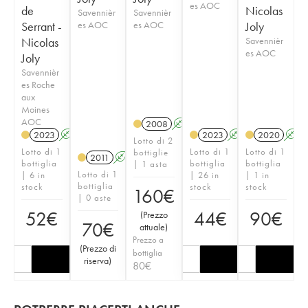
es AOC
de
Nicolas
Savennièr
Savennièr
Serrant -
es AOC
es AOC
Joly
Nicolas
Savennièr
es AOC
Joly
Savennièr
es Roche
aux
Moines
AOC
2008
A
S
2023
A
S
2023
A
S
2020
A
Lotto di 2
Lotto di 1
Lotto di 1
Lotto di 1
bottiglie
2011
A
S
bottiglia
bottiglia
bottiglia
| 1 asta
Lotto di 1
| 6 in
| 26 in
| 1 in
bottiglia
stock
stock
stock
160
€
| 0 aste
52
€
44
€
90
€
(
Prezzo
70
€
attuale
)
Prezzo a
(
Prezzo di
bottiglia
riserva
)
80
€