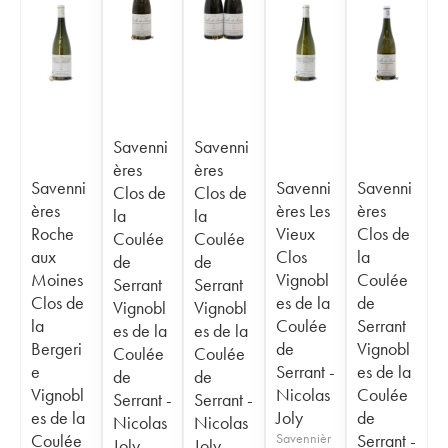
Savenni
Savenni
ères
ères
Savenni
Savenni
Savenni
Clos de
Clos de
ères
ères Les
ères
la
la
Roche
Vieux
Clos de
Coulée
Coulée
aux
Clos
la
de
de
Moines
Vignobl
Coulée
Serrant
Serrant
Clos de
es de la
de
Vignobl
Vignobl
la
Coulée
Serrant
es de la
es de la
Bergeri
de
Vignobl
Coulée
Coulée
e
Serrant -
es de la
de
de
Vignobl
Nicolas
Coulée
Serrant -
Serrant -
es de la
Joly
de
Nicolas
Nicolas
Coulée
Savennièr
Serrant -
Joly
Joly