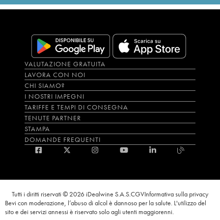
VALUTAZIONE GRATUITA
LAVORA CON NOI
CHI SIAMO?
I NOSTRI IMPEGNI
TARIFFE E TEMPI DI CONSEGNA
TENUTE PARTNER
STAMPA
DOMANDE FREQUENTI
Tutti i diritti riservati © 2026 iDealwine S.A.S.
CGV
Informativa sulla privacy
Bevi con moderazione, l’abuso di alcol è dannoso per la salute. L'utilizzo del
sito e dei servizi annessi è riservato solo agli utenti maggiorenni.