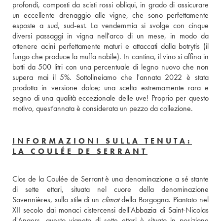
profondi, composti da scisti rossi obliqui, in grado di assicurare 
un eccellente drenaggio alle vigne, che sono perfettamente 
esposte a sud, sud-est. La vendemmia si svolge con cinque 
diversi passaggi in vigna nell'arco di un mese, in modo da 
ottenere acini perfettamente maturi e attaccati dalla botrytis (il 
fungo che produce la muffa nobile). In cantina, il vino si affina in 
botti da 500 litri con una percentuale di legno nuovo che non 
supera mai il 5%. Sottolineiamo che l'annata 2022 è stata 
prodotta in versione dolce; una scelta estremamente rara e 
segno di una qualità eccezionale delle uve! Proprio per questo 
motivo, quest’annata è considerata un pezzo da collezione.
INFORMAZIONI SULLA TENUTA:
LA COULÉE DE SERRANT
Clos de la Coulée de Serrant è una denominazione a sé stante 
di sette ettari, situata nel cuore della denominazione 
Savennières, sullo stile di un 
climat
 della Borgogna. Piantato nel 
XII secolo dai monaci cistercensi dell'Abbazia di Saint-Nicolas 
d'Angers, questo vigneto di sette ettari è situato in posizione 