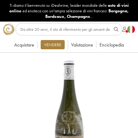
Ti diamo il benvenuto su iDealwine, leader mondiale delle
aste di vini
online
ed enoteca con un'ampia selezione di vini francesi:
Borgogna
,
Bordeaux
,
Champagne
...
Acquistare
Valutazione
Enciclopedia
VENDERE