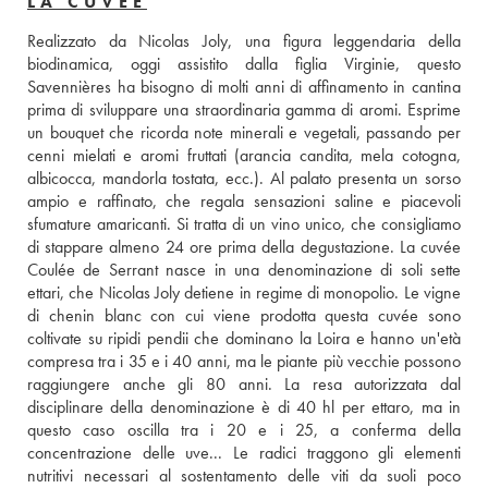
LA CUVÉE
Realizzato da Nicolas Joly, una figura leggendaria della 
biodinamica, oggi assistito dalla figlia Virginie, questo 
Savennières ha bisogno di molti anni di affinamento in cantina 
prima di sviluppare una straordinaria gamma di aromi. Esprime 
un bouquet che ricorda note minerali e vegetali, passando per 
cenni mielati e aromi fruttati (arancia candita, mela cotogna, 
albicocca, mandorla tostata, ecc.). Al palato presenta un sorso 
ampio e raffinato, che regala sensazioni saline e piacevoli 
sfumature amaricanti. Si tratta di un vino unico, che consigliamo 
di stappare almeno 24 ore prima della degustazione. La cuvée 
Coulée de Serrant nasce in una denominazione di soli sette 
ettari, che Nicolas Joly detiene in regime di monopolio. Le vigne 
di chenin blanc con cui viene prodotta questa cuvée sono 
coltivate su ripidi pendii che dominano la Loira e hanno un'età 
compresa tra i 35 e i 40 anni, ma le piante più vecchie possono 
raggiungere anche gli 80 anni. La resa autorizzata dal 
disciplinare della denominazione è di 40 hl per ettaro, ma in 
questo caso oscilla tra i 20 e i 25, a conferma della 
concentrazione delle uve... Le radici traggono gli elementi 
nutritivi necessari al sostentamento delle viti da suoli poco 