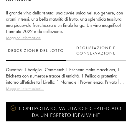
Il grande vino della tenuta: una cuvée unica nel suo genere, con
aromi intensi, una bella maturità di frutto, una splendida tessitura,
una piacevole freschezza e un finale lungo. Un vino magnifico!
L'annata 2022 è da collezione.
Maggiori informazioni
DEGUSTAZIONE E
DESCRIZIONE DEL LOTTO
CONSERVAZIONE
Quantità:
1 bottiglia
Commenti:
1 Etichetta molto macchiata
,
1
Etichetta con numerose tracce di umidità
,
1 Pellicola protettiva
intorno all'etichetta
Livello:
1
Normale
Provenienza:
privato
IVA detraibile:
no
Regione:
Valle della Loira
Maggiori informazioni…
Denominazione:
Savennières
Proprietario:
Vignobles de la Coulée de Serrant - Nicolas Joly
CONTROLLATO, VALUTATO E CERTIFICATO
DA UN ESPERTO IDEALWINE