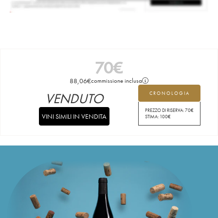
70
€
88,06
€
commissione inclusa
VENDUTO
CRONOLOGIA
PREZZO DI RISERVA:
70
€
VINI SIMILI IN VENDITA
STIMA:
100
€