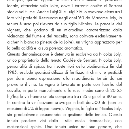
ideale, affacciato sulla Loira, dove il torrente coulée di Serrant 
sfocia nel fiume. Anche Luigi XI e Luigi XIV lo avevano eletto tra i 
loro vini preferiti. Restaurata negli anni '60 da Madame Joly, la 
tenuta è stata poi rilevata da suo figlio Nicolas. Le parcelle del 
vigneto, che godono di un microclima caratterizzato dalla 
vicinanza del fiume e del ruscello, sono coltivate esclusivamente 
a chenin blanc (o pineau de la Loire), un vitigno apprezzato per 
la bella acidità e la sua potenza aromatica. 
Questa denominazione è detenuta in esclusiva da Nicolas Joly, 
unico proprietario della tenuta Coulée de Serrant. Nicolas Joly, 
personalità di spicco tra i sostenitori della biodinamica fin dal 
1985, esclude qualsiasi utilizzo di fertilizzanti chimici e pesticidi 
per dare piena espressione allo straordinario terroir da cui 
proviene il vino. La vigna è lavorata in parte con l’ausilio del 
cavallo, in parte manualmente e le rese medie sono di 20-25 
hl/ha; le viti hanno un’età compresa tra i 35 e gli oltre 80 anni. 
In cantina la vinificazione si svolge in botti da 500 litri (con un 
massimo di 5% di legno nuovo). Virginie, la figlia di Nicolas Joly, 
sta gradualmente assumendo la gestione della tenuta. Questa 
tenuta produce vini dallo  stile molto riconoscibile, con 
maturazioni spinte. Una tenuta unica nel suo genere, che 