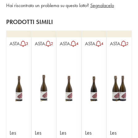
Hai riscontrato un problema su questo lotto?
Segnalacelo
PRODOTTI SIMILI
ASTA
ASTA
ASTA
ASTA
ASTA
3
2
4
4
2
Les
Les
Les
Les
Les