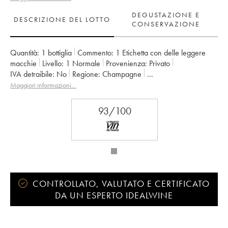
DEGUSTAZIONE E
DESCRIZIONE DEL LOTTO
CONSERVAZIONE
Quantità:
1 bottiglia
Commento:
1 Etichetta con delle leggere
macchie
Livello:
1
Normale
Provenienza:
privato
IVA detraibile:
no
Regione:
Champagne
Denominazione:
Champagne
Classificazione:
1er Cru
Maggiori informazioni…
Proprietario:
Elise Bougy
93/100
CONTROLLATO, VALUTATO E CERTIFICATO
DA UN ESPERTO IDEALWINE