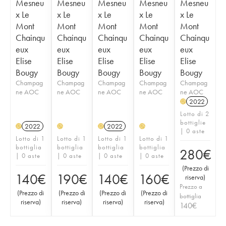
Mesneu
Mesneu
Mesneu
Mesneu
Mesneu
x Le
x Le
x Le
x Le
x Le
Mont
Mont
Mont
Mont
Mont
Chainqu
Chainqu
Chainqu
Chainqu
Chainqu
eux
eux
eux
eux
eux
Elise
Elise
Elise
Elise
Elise
Bougy
Bougy
Bougy
Bougy
Bougy
Champag
Champag
Champag
Champag
Champag
ne AOC
ne AOC
ne AOC
ne AOC
ne AOC
2022
H
Lotto di 2
bottiglie
2022
2022
H
H
H
H
| 0 aste
Lotto di 1
Lotto di 1
Lotto di 1
Lotto di 1
bottiglia
bottiglia
bottiglia
bottiglia
280
€
| 0 aste
| 0 aste
| 0 aste
| 0 aste
(
Prezzo di
140
€
190
€
140
€
160
€
riserva
)
Prezzo a
(
Prezzo di
(
Prezzo di
(
Prezzo di
(
Prezzo di
bottiglia
riserva
)
riserva
)
riserva
)
riserva
)
140
€