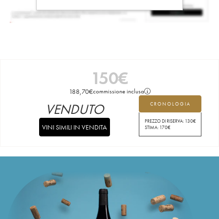
150
€
188,70
€
commissione inclusa
VENDUTO
CRONOLOGIA
PREZZO DI RISERVA:
130
€
VINI SIMILI IN VENDITA
STIMA:
170
€