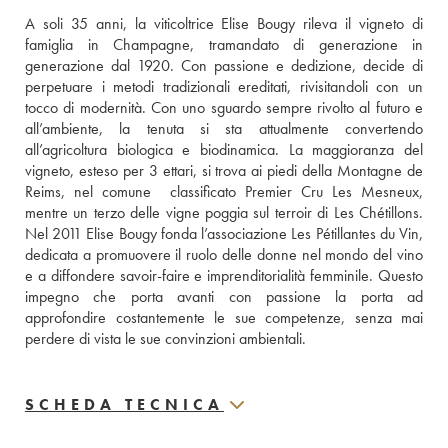
A soli 35 anni, la viticoltrice Elise Bougy rileva il vigneto di 
famiglia in Champagne, tramandato di generazione in 
generazione dal 1920. Con passione e dedizione, decide di 
perpetuare i metodi tradizionali ereditati, rivisitandoli con un 
tocco di modernità. Con uno sguardo sempre rivolto al futuro e 
all’ambiente, la tenuta si sta attualmente convertendo 
all’agricoltura biologica e biodinamica. La maggioranza del 
vigneto, esteso per 3 ettari, si trova ai piedi della Montagne de 
Reims, nel comune  classificato Premier Cru Les Mesneux, 
mentre un terzo delle vigne poggia sul terroir di Les Chétillons. 
Nel 2011 Elise Bougy fonda l’associazione Les Pétillantes du Vin, 
dedicata a promuovere il ruolo delle donne nel mondo del vino 
e a diffondere savoir-faire e imprenditorialità femminile. Questo 
impegno che porta avanti con passione la porta ad 
approfondire costantemente le sue competenze, senza mai 
perdere di vista le sue convinzioni ambientali.
SCHEDA TECNICA