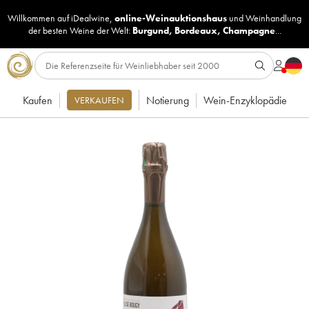
Willkommen auf iDealwine,
online-Weinauktionshaus
und
Weinhandlung
der besten Weine der Welt:
Burgund
,
Bordeaux
,
Champagne
...
Kaufen
Notierung
Wein-Enzyklopädie
VERKAUFEN