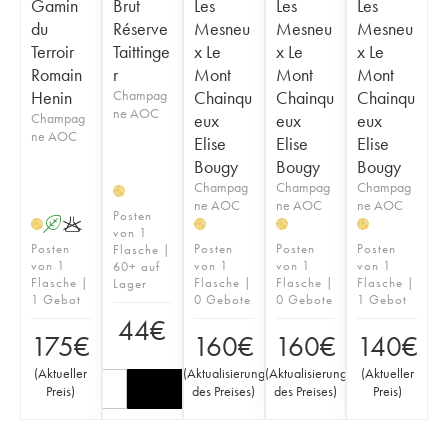
Gamin
Brut
Les
Les
Les
du
Réserve
Mesneu
Mesneu
Mesneu
Terroir
Taittinge
x Le
x Le
x Le
Romain
r
Mont
Mont
Mont
Henin
Champag
Chainqu
Chainqu
Chainqu
ne AOC
Champag
eux
eux
eux
ne AOC
Elise
Elise
Elise
Bougy
Bougy
Bougy
Champag
Champag
Champag
H
ne AOC
ne AOC
ne AOC
Posten
A
K
H
H
H
H
von 1
Posten
Posten
Posten
Posten
Flasche |
von 1
von 1
von 1
von 1
60+ auf
Flasche |
Flasche |
Flasche |
Flasche |
Lager
1 Gebot
0 Gebote
0 Gebote
1 Gebot
44
€
175
€
160
€
160
€
140
€
(
Aktueller
(
Aktualisierung
(
Aktualisierung
(
Aktueller
Preis
)
des Preises
)
des Preises
)
Preis
)