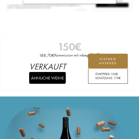
150
€
188,70
€
Kommission mit inbegriffen
HISTORIE
VERKAUFT
ANSEHEN
STARTPREIS:
130
€
ÄHNLICHE WEINE
SCHÄTZUNG:
170
€