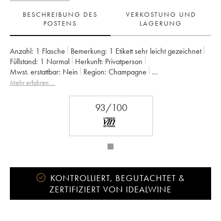
BESCHREIBUNG DES
VERKOSTUNG UND
POSTENS
LAGERUNG
Anzahl:
1 Flasche
Bemerkung:
1 Etikett sehr leicht gezeichnet
Füllstand:
1
Normal
Herkunft:
privatperson
Mwst. erstattbar:
nein
Region:
Champagne
Appellation:
Champagne
Klassifizierung:
Premier Cru
Mehr erfahren …
Eigentümer:
Elise Bougy
93/100
KONTROLLIERT, BEGUTACHTET &
ZERTIFIZIERT VON IDEALWINE