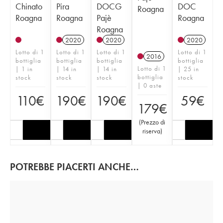
Chinato
Pira
DOCG
DOC
Roagna
Roagna
Roagna
Pajè
Roagna
Roagna
2020
2020
2020
Lotto di 1
Lotto di 1
Lotto di 1
Lotto di 1
2016
bottiglia
bottiglia
bottiglia
bottiglia
Lotto di 1
| 1 in
| 14 in
| 14 in
| 25 in
bottiglia
stock
stock
stock
stock
| 0 aste
110
€
190
€
190
€
59
€
179
€
(
Prezzo di
riserva
)
POTREBBE PIACERTI ANCHE…