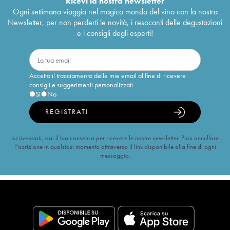
Ricevi la nostra newsletter
Ogni settimana viaggia nel magico mondo del vino con la nostra
Newsletter, per non perderti le novità, i resoconti delle degustazioni
e i consigli degli esperti!
Accetto il tracciamento delle mie email al fine di ricevere
consigli e suggerimenti personalizzati
Sì
No
REGISTRATI
Iscrivendoti, dai il tuo consenso per ricevere le nostre newsletter. Puoi annullare
l’iscrizione in qualsiasi momento attraverso il link disponibile alla fine di ogni
messaggio.