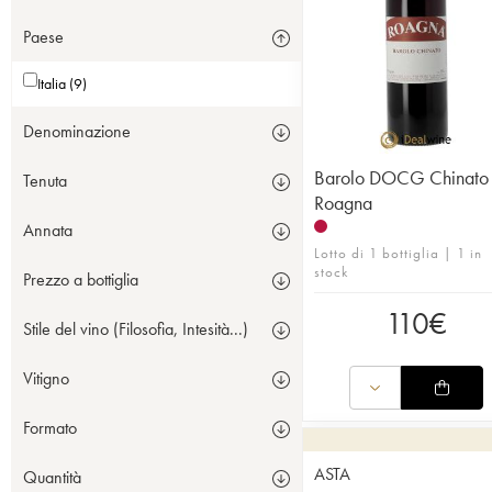
Paese
Italia (9)
Denominazione
Barolo DOCG Chinato
Tenuta
Roagna
Annata
Lotto di 1 bottiglia | 1 in
stock
Prezzo a bottiglia
110
€
Stile del vino (Filosofia, Intesità...)
Vitigno
Formato
ASTA
Quantità