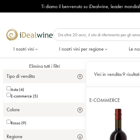
Ti diamo il benvenuto su iDealwine, leader mondia
I nostri vini
I nostri vini per regione
Le nos
Elimina tutti i filtri
Vini in vendita:
9 risultati
Tipo di vendita
Asta (4)
E-commerce (5)
E-COMMERCE
Colore
Rosso (9)
Regione