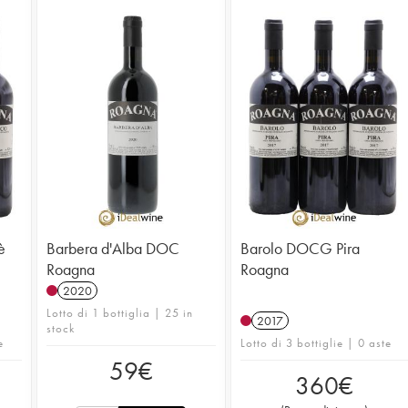
è
Barbera d'Alba DOC
Barolo DOCG Pira
Roagna
Roagna
2020
Lotto di 1 bottiglia | 25 in
2017
stock
e
Lotto di 3 bottiglie | 0 aste
59
€
360
€