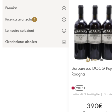
Premiati
Ricerca avanzata
1
Le nostre selezioni
Gradazione alcolica
Barbaresco DOCG Paj
Roagna
2017
Lotto di 3 bottiglie | 0 ast
390
€