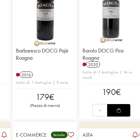
Barbaresco DOCG Pajè
Barolo DOCG Pira
Roagna
Roagna
2020
Lotto di 1 bottiglia | 14 in
2016
stock
Lotto di 1 bottiglia | 0 aste
190
€
179
€
(
Prezzo di riserva
)
E-COMMERCE
ASTA
Bestseller