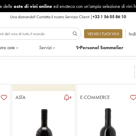
le delle
aste di vini online
ed enoteca con un'ampia selezione di vini f
Una domanda?
Contatta il nostro Servizio Clienti
|
+33 1 56 05 86 10
Ind
VENDI I TUOI VINI
tre aste
Servizi
✨Personal Sommelier
ASTA
E-COMMERCE
4