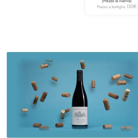
(
Prezzo di riserva
)
130
€
Prezzo a bottiglia