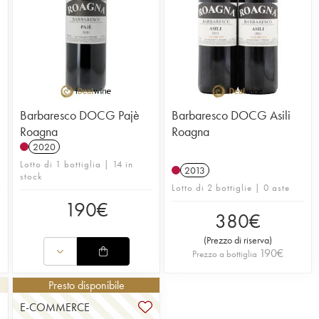
Barbaresco DOCG Pajè
Barbaresco DOCG Asili
Roagna
Roagna
2020
Lotto di 1 bottiglia | 14 in
2013
stock
Lotto di 2 bottiglie | 0 aste
190
€
380
€
(
Prezzo di riserva
)
190
€
Prezzo a bottiglia
Presto disponibile
E-COMMERCE
1