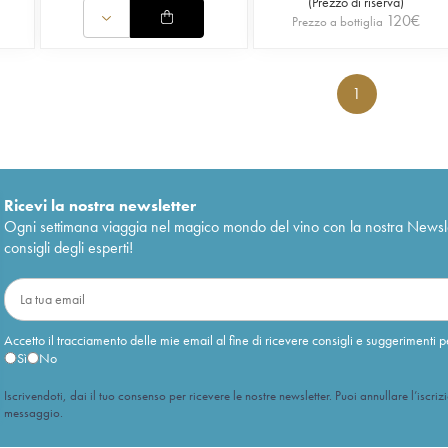
(
Prezzo di riserva
)
120
€
Prezzo a bottiglia
1
Ricevi la nostra newsletter
Ogni settimana viaggia nel magico mondo del vino con la nostra Newslette
consigli degli esperti!
Accetto il tracciamento delle mie email al fine di ricevere consigli e suggerimenti p
Sì
No
Iscrivendoti, dai il tuo consenso per ricevere le nostre newsletter. Puoi annullare l’iscriz
messaggio.