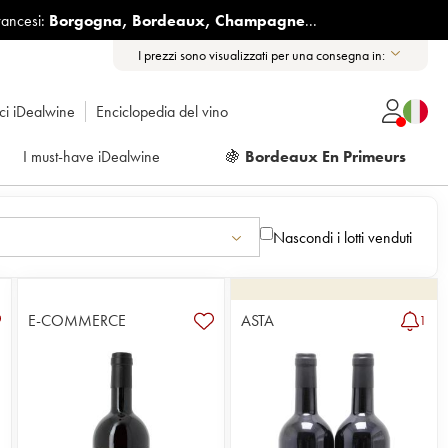
rancesi:
Borgogna
,
Bordeaux
,
Champagne
...
I prezzi sono visualizzati per una consegna in:
ici iDealwine
Enciclopedia del vino
I must-have iDealwine
🍇
Bordeaux En Primeurs
Nascondi i lotti venduti
E-COMMERCE
ASTA
1