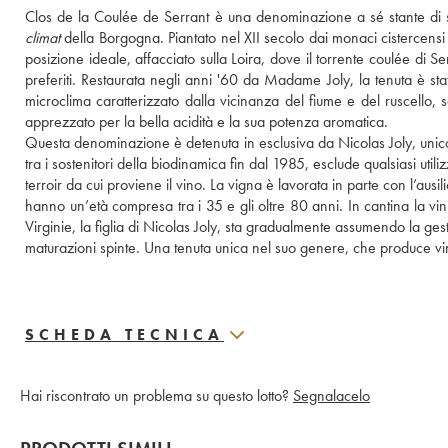
climat
 della Borgogna. Piantato nel XII secolo dai monaci cistercensi d
posizione ideale, affacciato sulla Loira, dove il torrente coulée di Ser
preferiti. Restaurata negli anni '60 da Madame Joly, la tenuta è sta
microclima caratterizzato dalla vicinanza del fiume e del ruscello, 
apprezzato per la bella acidità e la sua potenza aromatica. 
Questa denominazione è detenuta in esclusiva da Nicolas Joly, unico 
tra i sostenitori della biodinamica fin dal 1985, esclude qualsiasi utiliz
terroir da cui proviene il vino. La vigna è lavorata in parte con l’aus
hanno un’età compresa tra i 35 e gli oltre 80 anni. In cantina la vin
Virginie, la figlia di Nicolas Joly, sta gradualmente assumendo la gest
maturazioni spinte. Una tenuta unica nel suo genere, che produce vini 
SCHEDA TECNICA
Hai riscontrato un problema su questo lotto?
Segnalacelo