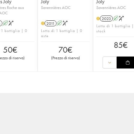
s Joly
Joly
Joly
ères Roche aux
Savennières AOC
Savennières AOC
 AOC
2023
A
S
4
A
S
2011
A
S
Lotto di 1 bottiglia 
 1 bottiglia | 0
Lotto di 1 bottiglia | 0
stock
aste
85
€
50
€
70
€
rezzo di riserva
)
(
Prezzo di riserva
)