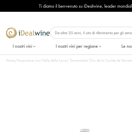
Ti diamo il benvenuto su iDealwine, leader mondia
I nostri vini
I nostri vini per regione
Le nos
Home
/
Acquistare vini
/
Valle della Loira
/
Savennières Clos de la Coulée de Serrant 