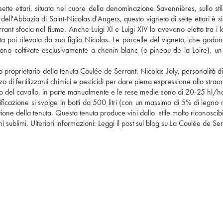
ell'Abbazia di Saint-Nicolas d'Angers, questo vigneto di sette ettari è sit
rant sfocia nel fiume. Anche Luigi XI e Luigi XIV lo avevano eletto tra i lo
ta poi rilevata da suo figlio Nicolas. Le parcelle del vigneto, che godon
sono coltivate esclusivamente a chenin blanc (o pineau de la Loire), un v
proprietario della tenuta Coulée de Serrant. Nicolas Joly, personalità di
zo di fertilizzanti chimici e pesticidi per dare piena espressione allo straor
ilio del cavallo, in parte manualmente e le rese medie sono di 20-25 hl/ha; 
ificazione si svolge in botti da 500 litri (con un massimo di 5% di legno 
ione della tenuta. Questa tenuta produce vini dallo  stile molto riconoscibi
sublimi. Ulteriori informazioni: 
Leggi il post sul blog su La Coulée de Se