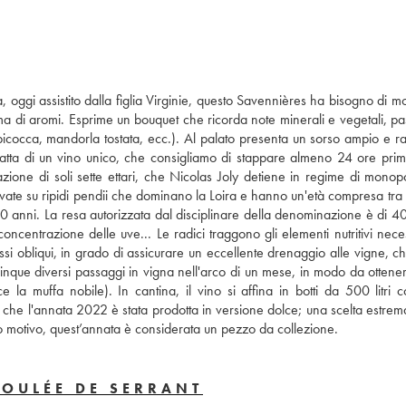
oggi assistito dalla figlia Virginie, questo Savennières ha bisogno di mol
ma di aromi. Esprime un bouquet che ricorda note minerali e vegetali, pa
bicocca, mandorla tostata, ecc.). Al palato presenta un sorso ampio e raf
ratta di un vino unico, che consigliamo di stappare almeno 24 ore prima
ne di soli sette ettari, che Nicolas Joly detiene in regime di monopol
vate su ripidi pendii che dominano la Loira e hanno un'età compresa tra i
anni. La resa autorizzata dal disciplinare della denominazione è di 40 
oncentrazione delle uve... Le radici traggono gli elementi nutritivi neces
ossi obliqui, in grado di assicurare un eccellente drenaggio alle vigne, c
nque diversi passaggi in vigna nell'arco di un mese, in modo da ottenere
e la muffa nobile). In cantina, il vino si affina in botti da 500 litri c
che l'annata 2022 è stata prodotta in versione dolce; una scelta estrem
o motivo, quest’annata è considerata un pezzo da collezione.
COULÉE DE SERRANT