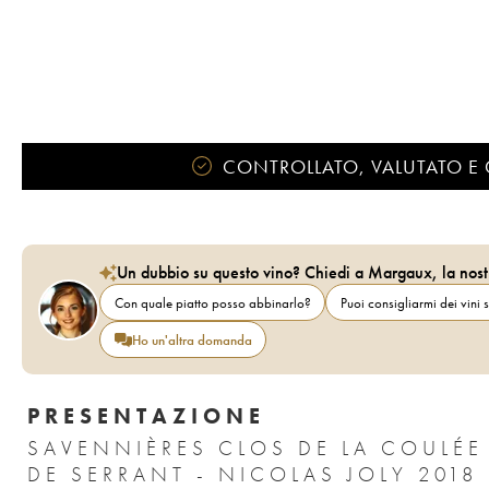
CONTROLLATO, VALUTATO E 
Un dubbio su questo vino? Chiedi a Margaux, la nost
Con quale piatto posso abbinarlo?
Puoi consigliarmi dei vini s
Ho un'altra domanda
PRESENTAZIONE
SAVENNIÈRES CLOS DE LA COULÉE
DE SERRANT - NICOLAS JOLY 2018