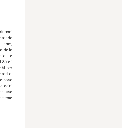
ti anni 
ssando 
finato, 
 della 
io. Le 
 35 e i 
hl per 
sari al 
he sono 
 acini 
on una 
amente 