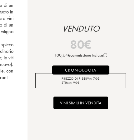
uato in 
ro vini 
o di un 
VENDUTO
itigno 
80
€
 spicco 
dinario 
100,64
€
commissione inclusa
le viti 
nuovo). 
CRONOLOGIA
le, con 
rrant
PREZZO DI RISERVA:
70
€
STIMA:
90
€
VINI SIMILI IN VENDITA