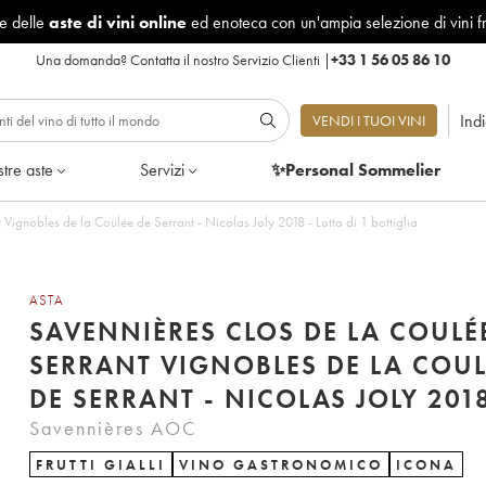
le delle
aste di vini online
ed enoteca con un'ampia selezione di vini f
Una domanda?
Contatta il nostro Servizio Clienti
|
+33 1 56 05 86 10
Ind
VENDI I TUOI VINI
tre aste
Servizi
✨Personal Sommelier
Vignobles de la Coulée de Serrant - Nicolas Joly 2018 - Lotto di 1 bottiglia
ASTA
SAVENNIÈRES CLOS DE LA COULÉ
SERRANT VIGNOBLES DE LA COUL
DE SERRANT - NICOLAS JOLY 201
Savennières AOC
FRUTTI GIALLI
VINO GASTRONOMICO
ICONA