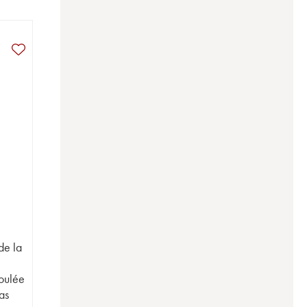
de la
t
oulée
as