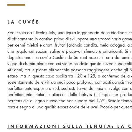
LA CUVÉE
Realizzato da Nicolas Joly, una figura leggendaria della biodinamica, 
di affinamento in cantina prima di sviluppare una straordinaria gam
per cenni mielati e aromi fruttati (arancia candita, mela cotogna, al
che regala sensazioni saline e piacevoli sfumature amaricanti. Si t
degustazione. La cuvée Coulée de Serrant nasce in una denominazio
vigne di chenin blanc con cui viene prodotta questa cuvée sono colti
40 anni, ma le piante più vecchie possono raggiungere anche gli 80 
ettaro, ma in questo caso oscilla tra i 20 e i 25, a conferma della c
sostentamento delle viti da suoli poco profondi, composti da scisti r
perfettamente esposte a sud, sud-est. La vendemmia si svolge con ci
perfettamente maturi e attaccati dalla botrytis (il fungo che produc
percentuale di legno nuovo che non supera mai il 5%. Sottolineiamo 
rara e segno di una qualità eccezionale delle uve! Proprio per quest
INFORMAZIONI SULLA TENUTA: LA 