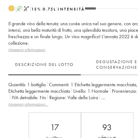
A
S
15
%
0.75
L
INTENSITÀ
Il grande vino della tenuta: una cuvée unica nel suo genere, con ar
intensi, una bella maturità di frutto, una splendida tessitura, una piac
freschezza e un finale lungo. Un vino magnifico! L'annata 2022 è d
collezione.
Maggiori informazioni
DEGUSTAZIONE E
DESCRIZIONE DEL LOTTO
CONSERVAZIONE
Quantità:
1 bottiglia
Commenti:
1 Etichetta leggermente macchiata
Etichetta leggermente macchiata
Livello:
1
Normale
Provenienza:
IVA detraibile:
no
Regione:
Valle della Loira
Denominazione:
Savennières
Maggiori informazioni…
Proprietario:
Vignobles de la Coulée de Serrant - Nicolas Joly
17
93