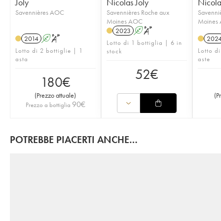
Joly
Nicolas Joly
Nicola
Savennières AOC
Savennières Roche aux
Savenni
Moines AOC
Moines
2023
A
S
2014
A
S
202
Lotto di 1 bottiglia | 6 in
Lotto di 2 bottiglie | 1
Lotto di
stock
asta
aste
52
€
180
€
(
Prezzo attuale
)
(
P
90
€
Prezzo a bottiglia
POTREBBE PIACERTI ANCHE…