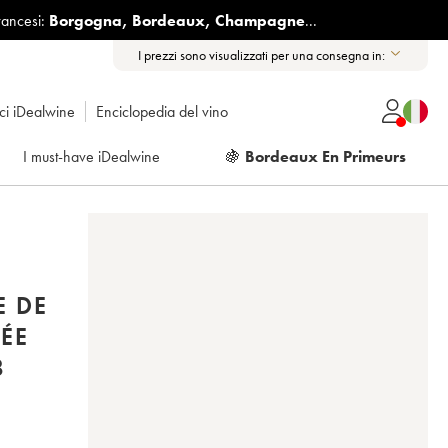
rancesi:
Borgogna
,
Bordeaux
,
Champagne
...
I prezzi sono visualizzati per una consegna in:
ici iDealwine
Enciclopedia del vino
I must-have iDealwine
🍇
Bordeaux En Primeurs
E DE
ÉE
8