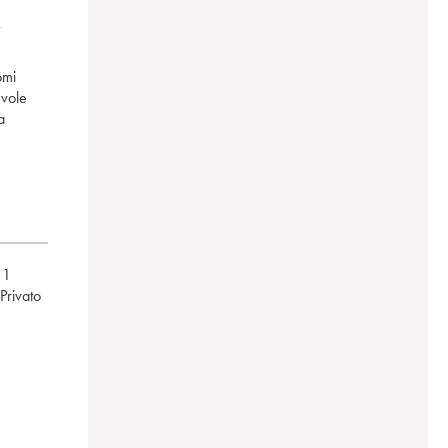
omi
evole
a
,
1
privato