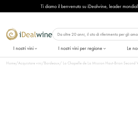
Ti diamo il benvenuto su iDealwine, leader mondia
I nostri vini
I nostri vini per regione
Le nos
Home
/
Acquistare vini
/
Bordeaux
/
La Chapelle de La Mission Haut-Brion Second Vi