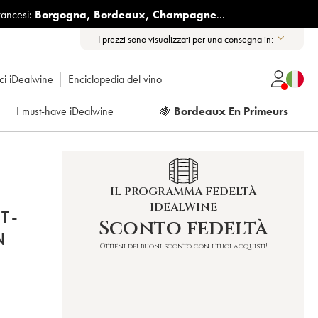
rancesi:
Borgogna
,
Bordeaux
,
Champagne
...
I prezzi sono visualizzati per una consegna in:
ici iDealwine
Enciclopedia del vino
I must-have iDealwine
🍇
Bordeaux En Primeurs
IL PROGRAMMA FEDELTÀ
IDEALWINE
T-
Sconto fedeltà
N
Ottieni dei buoni sconto con i tuoi acquisti!