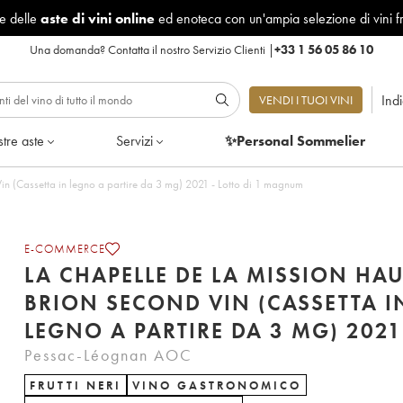
le delle
aste di vini online
ed enoteca con un'ampia selezione di vini f
Una domanda?
Contatta il nostro Servizio Clienti
|
+33 1 56 05 86 10
Ind
VENDI I TUOI VINI
tre aste
Servizi
✨Personal Sommelier
n (Cassetta in legno a partire da 3 mg) 2021 - Lotto di 1 magnum
E-COMMERCE
LA CHAPELLE DE LA MISSION HAU
BRION SECOND VIN (CASSETTA I
LEGNO A PARTIRE DA 3 MG) 2021
Pessac-Léognan AOC
FRUTTI NERI
VINO GASTRONOMICO