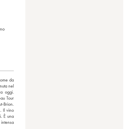
eno
nome da 
nuta nel 
a oggi. 
au Tour 
-Brion. 
Il vino 
. È una 
intensa 