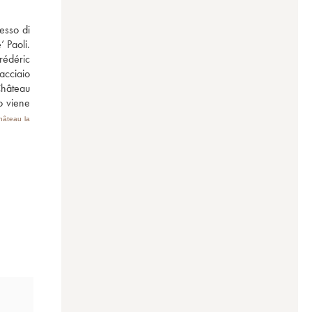
esso di 
Paoli. 
rédéric 
cciaio 
hâteau 
 viene 
hâteau la 