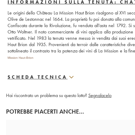
INFORMAZIONI SULLA TENUTA: CHÂ
Le origini dello Château La Mission Haut Brion risalgono al XVI secol
Olive de Lestonnac nel 1664. La proprietà fu poi donata alla comunit
Confiscata durante la Rivoluzione, fu venduta all’asta nel 1792. Si s
Otto Woltner. Il noto commerciante di vini applica alla produzione p
vetrificato. Nel 1983 la tenuta venne messa in vendita dai suoi ered
Haut Brion dal 1935. Provenienti da terroir dalle caratteristiche di
sottolineato il contrasto tra la potenza dei vini di La Mission e la fine
Mission Haut-Brion
SCHEDA TECNICA
Hai riscontrato un problema su questo lotto?
Segnalacelo
POTREBBE PIACERTI ANCHE…