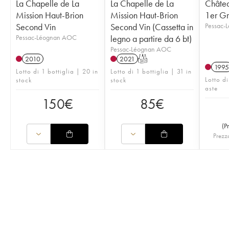
La Chapelle de La
La Chapelle de La
Châtea
Mission Haut-Brion
Mission Haut-Brion
1er Gr
Second Vin
Second Vin (Cassetta in
Pessac-
Pessac-Léognan AOC
legno a partire da 6 bt)
Pessac-Léognan AOC
2010
2021
T
1995
Lotto di 1 bottiglia | 20 in
Lotto di 1 bottiglia | 31 in
Lotto di
stock
stock
aste
150
€
85
€
(
P
Prezzo