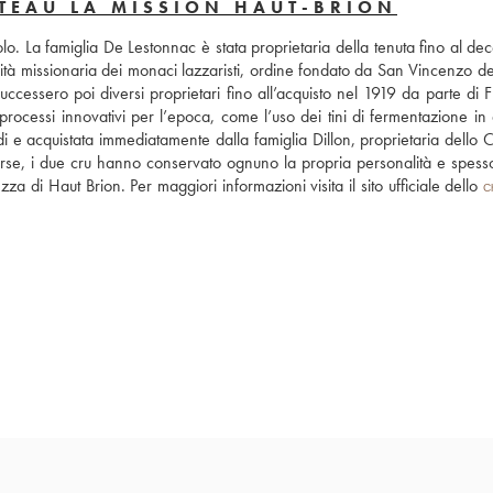
TEAU LA MISSION HAUT-BRION
o. La famiglia De Lestonnac è stata proprietaria della tenuta fino al dec
à missionaria dei monaci lazzaristi, ordine fondato da San Vincenzo de’ 
uccessero poi diversi proprietari fino all’acquisto nel 1919 da parte di F
rocessi innovativi per l’epoca, come l’uso dei tini di fermentazione in a
i e acquistata immediatamente dalla famiglia Dillon, proprietaria dello C
verse, i due cru hanno conservato ognuno la propria personalità e spesso
zza di Haut Brion. Per maggiori informazioni visita il sito ufficiale dello 
C