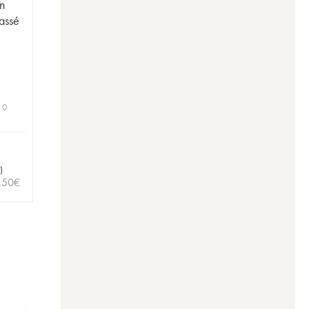
n
assé
 0
)
,50
€