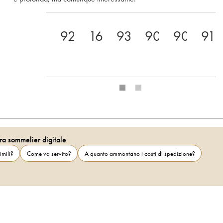
92
16
93
90
90
91
ra sommelier digitale
imili?
Come va servito?
A quanto ammontano i costi di spedizione?