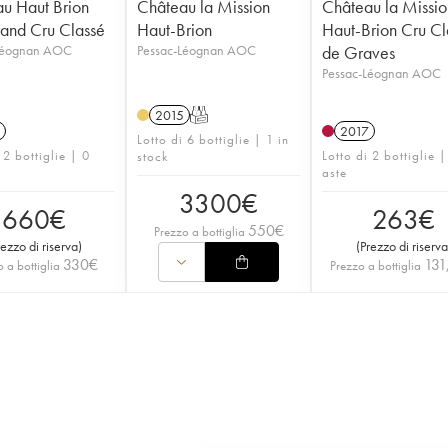
u Haut Brion
Château la Mission
Château la Missio
and Cru Classé
Haut-Brion
Haut-Brion Cru Cl
Léognan AOC
Pessac-Léognan AOC
de Graves
Pessac-Léognan AOC
2015
T
2017
Lotto di 6 bottiglie | 1 in
 2 bottiglie | 0
Lotto di 2 bottiglie |
stock
aste
3300
€
660
€
263
€
550
€
Prezzo a bottiglia
rezzo di riserva
)
(
Prezzo di riserva
330
€
131
 a bottiglia
Prezzo a bottiglia