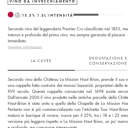
VINO DA INVECCHIAMENTO
T
13.5
%
1.5
L
INTENSITÀ
Secondo vino del leggendario Premier Cru classificato nel 1855, m
intenso e profondo del primo vino, ma sempre garanzia di piacere
immediato.
Maggiori informazioni
DEGUSTAZIONE E
LA CUVÉE
CONSERVAZIONE
Secondo vino dello Château La Mission Haut Brion, prende il suo 
una cappella fatta costruire dai monaci lazzaristi, proprietari della te
XVII secolo. Questa cappella consacrata nel 1698 esiste ancor
Dall’annata 2006 il vino prodotto nelle antiche parcelle dello Châte
Haut-Brion è stato unito a quello della Chapelle de La Mission Haut
Pertanto non è più commercializzato con l’etichetta Tour Haut-Brion. 
matura in barrique di rovere, nuove per il 25%, tra i 18 e i 22 mesi
versione più leggera rispetto a La Mission Haut Brion, un po’ meno 
e profonda, ma comunque interessante.