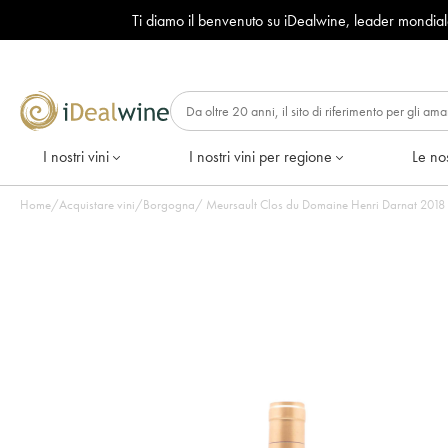
Ti diamo il benvenuto su iDealwine, leader mondia
I nostri vini
I nostri vini per regione
Le nos
Home
/
Acquistare vini
/
Borgogna
/
Meursault Clos du Domaine Henri Darnat 2018 - 