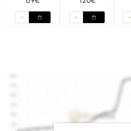
69
€
120
€