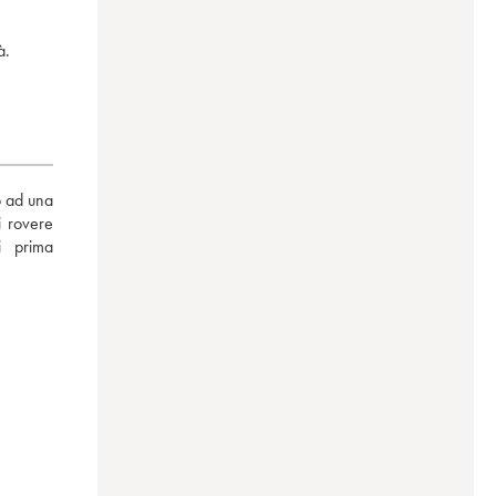
à.
 ad una 
 rovere 
 prima 