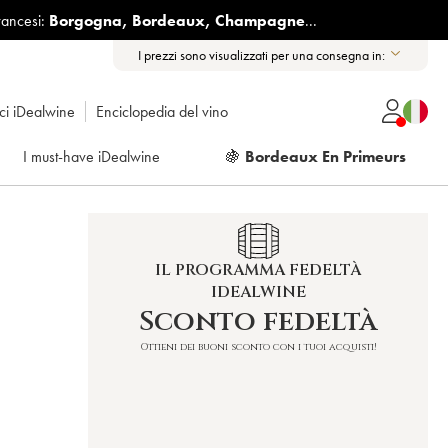
rancesi:
Borgogna
,
Bordeaux
,
Champagne
...
I prezzi sono visualizzati per una consegna in:
ici iDealwine
Enciclopedia del vino
I must-have iDealwine
🍇
Bordeaux En Primeurs
IL PROGRAMMA FEDELTÀ
IDEALWINE
Sconto fedeltà
Ottieni dei buoni sconto con i tuoi acquisti!