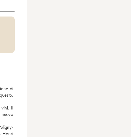
ione di 
questo, 
ni. Il 
o nuovo 
uligny-
 Henri 