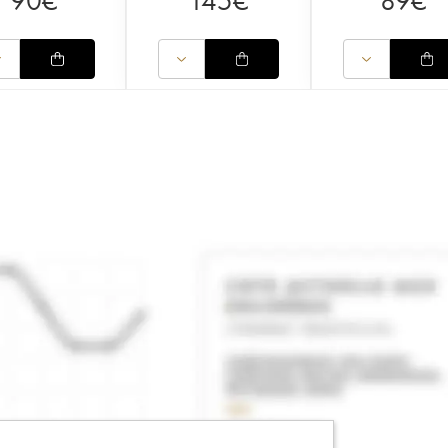
90
€
145
€
89
€