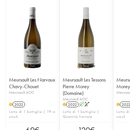
Meursault Les Narvaux
Meursault Les Tessons
Meursa
Chavy-Chouet
Pierre Morey
Morey
Meursault AOC
(Domaine)
Meursau
Meursault AOC
2022
2022
A
S
202
Lotto di 1 bottiglia | 19 in
Lotto di 1 bottiglia |
Lotto di
stock
Quantità limitate
stock