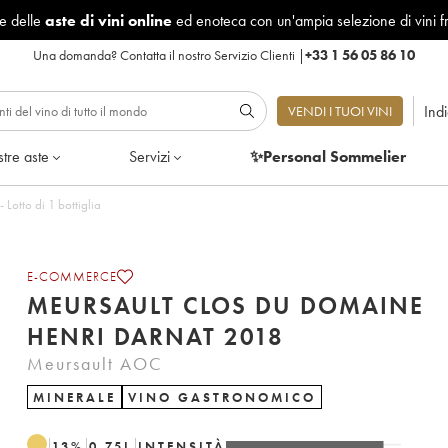
le delle
aste di vini online
ed enoteca con un'ampia selezione di vini f
Una domanda?
Contatta il nostro Servizio Clienti
|
+33 1 56 05 86 10
Ind
VENDI I TUOI VINI
tre aste
Servizi
✨Personal Sommelier
Lotto di 1 bottiglia
E-COMMERCE
MEURSAULT CLOS DU DOMAINE
HENRI DARNAT 2018
Meursault AOC
MINERALE
VINO GASTRONOMICO
13
%
0.75
L
INTENSITÀ