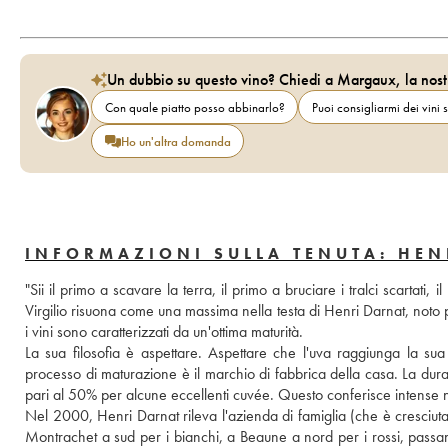
Un dubbio su questo vino? Chiedi a Margaux, la nost
Con quale piatto posso abbinarlo?
Puoi consigliarmi dei vini s
Ho un'altra domanda
INFORMAZIONI SULLA TENUTA: HEN
"Sii il primo a scavare la terra, il primo a bruciare i tralci scartati
Virgilio risuona come una massima nella testa di Henri Darnat, noto pe
i vini sono caratterizzati da un'ottima maturità. 
La sua filosofia è aspettare. Aspettare che l'uva raggiunga la sua m
processo di maturazione è il marchio di fabbrica della casa. La durata
pari al 50% per alcune eccellenti cuvée. Questo conferisce intense no
Nel 2000, Henri Darnat rileva l'azienda di famiglia (che è cresciuta
Montrachet a sud per i bianchi, a Beaune a nord per i rossi, pass