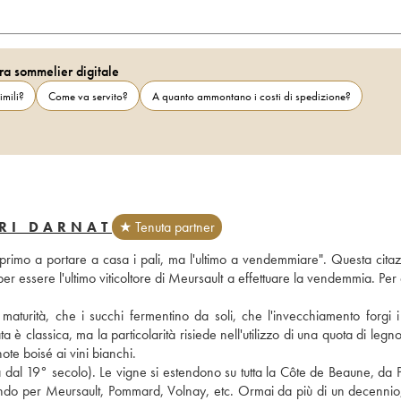
ra sommelier digitale
imili?
Come va servito?
A quanto ammontano i costi di spedizione?
RI DARNAT
★ Tenuta partner
, il primo a portare a casa i pali, ma l'ultimo a vendemmiare". Questa citaz
r essere l'ultimo viticoltore di Meursault a effettuare la vendemmia. Per 
aturità, che i succhi fermentino da soli, che l'invecchiamento forgi i vi
 è classica, ma la particolarità risiede nell'utilizzo di una quota di legn
te boisé ai vini bianchi. 
 dal 19° secolo). Le vigne si estendono su tutta la Côte de Beaune, da P
ando per Meursault, Pommard, Volnay, etc. Ormai da più di un decennio,