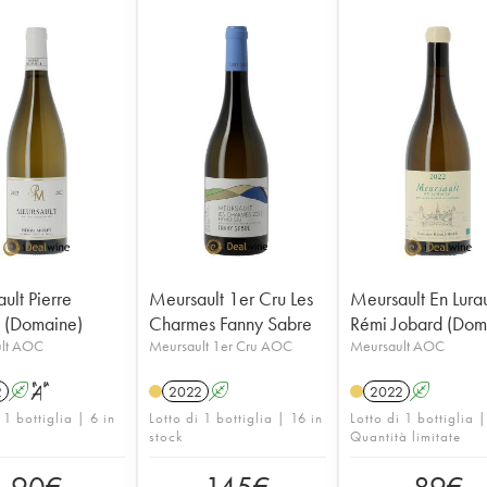
ult Pierre
Meursault 1er Cru Les
Meursault En Lura
 (Domaine)
Charmes Fanny Sabre
Rémi Jobard (Dom
lt AOC
Meursault 1er Cru AOC
Meursault AOC
2
A
S
2022
A
2022
A
 1 bottiglia | 6 in
Lotto di 1 bottiglia | 16 in
Lotto di 1 bottiglia 
stock
Quantità limitate