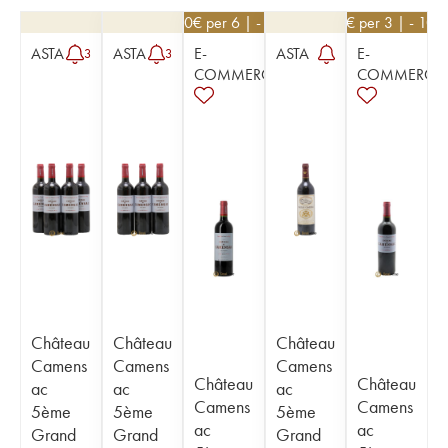
22,50
€
per 6 | - 10%
27
€
per 3 | - 10%
ASTA
ASTA
E-
ASTA
E-
3
3
COMMERCE
COMMERCE
Château
Château
Château
Camens
Camens
Camens
Château
Château
ac
ac
ac
Camens
Camens
5ème
5ème
5ème
ac
ac
Grand
Grand
Grand