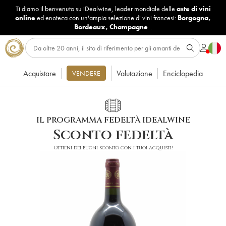
Ti diamo il benvenuto su iDealwine, leader mondiale delle
aste di vini
online
ed enoteca con un'ampia selezione di vini francesi:
Borgogna
,
Bordeaux
,
Champagne
...
Acquistare
Valutazione
Enciclopedia
VENDERE
IL PROGRAMMA FEDELTÀ IDEALWINE
Sconto fedeltà
Ottieni dei buoni sconto con i tuoi acquisti!