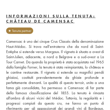
INFORMAZIONI SULLA TENUTA:
CHÂTEAU DE CAMENSAC
★ Tenuta partner
Camensac è uno dei cinque Crus Classés della denominazione 
Haut-Médoc. Si trova nell’entroterra che da nord di Saint-
Estèphe si estende verso Margaux. Il vigneto è situato a ovest di 
Saint-Julien, adiacente, a nord a Belgrave e a sud-ovest a La 
Tour Carnet. Da quando la proprietà è stata acquistata nel 1965 
dalla famiglia Forner, la tenuta è stata reimpiantata, lo château e 
le cantine restaurate. Il vigneto si estende su magnifici pendii 
ghiaiosi, costituiti prevalentemente da ghiaie profonde e 
perfettamente drenanti. La qualità di questo terroir, unita a una 
fama già consolidata, ha permesso a Camensac di far parte 
della famosa classificazione del 1855. La tenuta è rimasta 
all'ombra di alcuni vicini del Médoc. Tuttavia, la regolarità e i 
progressi compiuti da questo cru, ne fanno un punto di 
riferimento per gli appassionati dei grandi vini di Bordeaux. 