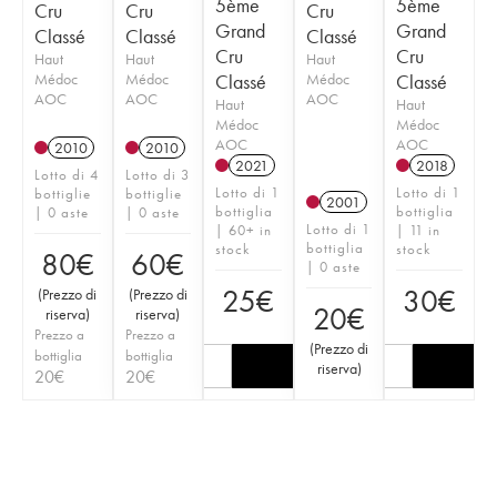
5ème
5ème
Cru
Cru
Cru
Grand
Grand
Classé
Classé
Classé
Cru
Cru
Haut
Haut
Haut
Médoc
Médoc
Classé
Médoc
Classé
AOC
AOC
AOC
Haut
Haut
Médoc
Médoc
AOC
AOC
2010
2010
2021
2018
Lotto di 4
Lotto di 3
Lotto di 1
Lotto di 1
bottiglie
bottiglie
2001
bottiglia
bottiglia
| 0 aste
| 0 aste
Lotto di 1
| 60+ in
| 11 in
bottiglia
stock
stock
80
€
60
€
| 0 aste
25
€
30
€
(
Prezzo di
(
Prezzo di
20
€
riserva
)
riserva
)
Prezzo a
Prezzo a
(
Prezzo di
bottiglia
bottiglia
riserva
)
20
€
20
€