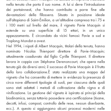
nella tenuta che porta il suo nome. A lui si deve l’introduzione 
dei portainnesti, che hanno contribuito a porre fine alle 
devastazioni della fillossera. Situato in posizione ideale 
sull'altopiano di Saint-Émilion, a un'altitudine compresa tra i 75 e 
i 100 metri sul livello del mare, il vigneto Pavie Macquin si 
estende su una superficie di 15 ettari, in un unico 
appezzamento. È circondato da vicini famosi: Pavie a sud e 
Troplong Mondot a ovest.
Nel 1994, i nipoti di Albert Macquin, titolari della tenuta, hanno 
nominato Nicolas Thienpont direttore di Pavie-Macquin; 
attualmente coadiuvato dal figlio Cyrille Thienpont. Il direttore 
lavora in coppia con Stéphane Derenoncourt, che opera nella 
tenuta già da diversi anni; il successo di Pavie Macquin è il frutto 
della loro collaborazione.È stata realizzata una mappa del 
vigneto che ha consentito di mettere in evidenza la presenza di 
circa nove differenti tipologie di suoli, per ciascuna delle quali 
sono stati adattati i metodi di coltivazione della vigna e di 
vinificazione. La gestione del vigneto è ispirata ai principi della 
biodinamica, senza tuttavia possedere una certificazione (tisane, 
decotti, infusi, compost, controllo delle rese, nessun diserbante, 
ecc.). A questo si aggiungono alcuni processi moderni nelle 