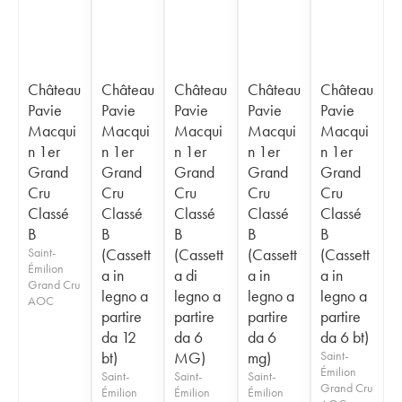
Château
Château
Château
Château
Château
Pavie
Pavie
Pavie
Pavie
Pavie
Macqui
Macqui
Macqui
Macqui
Macqui
n 1er
n 1er
n 1er
n 1er
n 1er
Grand
Grand
Grand
Grand
Grand
Cru
Cru
Cru
Cru
Cru
Classé
Classé
Classé
Classé
Classé
B
B
B
B
B
Saint-
(Cassett
(Cassett
(Cassett
(Cassett
Émilion
a in
a di
a in
a in
Grand Cru
legno a
legno a
legno a
legno a
AOC
partire
partire
partire
partire
da 12
da 6
da 6
da 6 bt)
bt)
MG)
mg)
Saint-
Émilion
Saint-
Saint-
Saint-
Grand Cru
Émilion
Émilion
Émilion