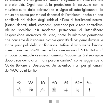
e profondità. Ogni fase della produzione è realizzata con la 
massima cura, dalla coltivazione in vigna all’imbottigliamento. La 
tenuta ha optato per metodi rispettosi dell’ambiente, anche se non 
certificati: dal divieto degli erbicidi all’uso di fertilizzanti naturali 
(tisane, decotti, infusi, compost), passando per le rese controllate. 
Alcune tecniche più moderne permettono di intensificare 
l’espressione aromatica del vino, come la micro-ossigenazione 
che consente di introdurre piccole quantità di ossigeno durante le 
tappe principali della vinificazione. Infine, il vino viene lasciato 
invecchiare per 16-20 mesi in barrique nuove al 50%. Dotato di 
un buon potenziale di invecchiamento, “raggiungerà il suo apice 
dopo circa quindici anni di riposo in cantina” come suggerisce la 
Guida Bettane e Desseauve. Un autentico must per gli amanti 
dell’AOC Saint-Emilion!
93
92
16
96
94
94+
94