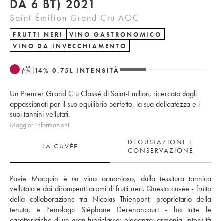
DA 6 BT) 2021
Saint-Émilion Grand Cru AOC
FRUTTI NERI
VINO GASTRONOMICO
VINO DA INVECCHIAMENTO
T
14
%
0.75
L
INTENSITÀ
Un Premier Grand Cru Classé di Saint-Emilion, ricercato dagli
appassionati per il suo equilibrio perfetto, la sua delicatezza e i
suoi tannini vellutati.
Maggiori informazioni
DEGUSTAZIONE E
LA CUVÉE
CONSERVAZIONE
Pavie Macquin è un vino armonioso, dalla tessitura tannica 
vellutata e dai dirompenti aromi di frutti neri. Questa cuvée - frutto 
della collaborazione tra Nicolas Thienpont, proprietario della 
tenuta, e l’enologo Stéphane Derenoncourt - ha tutte le 
caratteristiche di un gran fuoriclasse: eleganza, armonia, intensità 