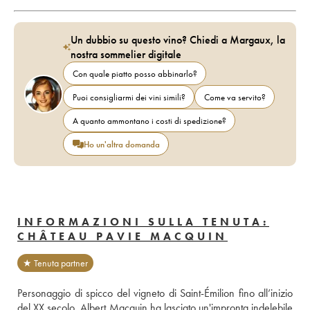
Un dubbio su questo vino? Chiedi a Margaux, la
nostra sommelier digitale
Con quale piatto posso abbinarlo?
Puoi consigliarmi dei vini simili?
Come va servito?
A quanto ammontano i costi di spedizione?
Ho un'altra domanda
INFORMAZIONI SULLA TENUTA:
CHÂTEAU PAVIE MACQUIN
★ Tenuta partner
Personaggio di spicco del vigneto di Saint-Émilion fino all’inizio 
del XX secolo, Albert Macquin ha lasciato un'impronta indelebile 