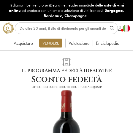
Ti diamo il benvenuto su iDealwine, leader mondiale delle
aste di vini
online
ed enoteca con un'ampia selezione di vini francesi:
Borgogna
,
Bordeaux
,
Champagne
...
Acquistare
Valutazione
Enciclopedia
VENDERE
IL PROGRAMMA FEDELTÀ IDEALWINE
Sconto fedeltà
Ottieni dei buoni sconto con i tuoi acquisti!