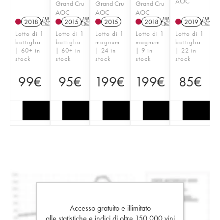
AOC
Grand Cru
Grand Cru
Grand Cru
AOC
AOC
AOC
2018
T
2015
T
2015
2018
T
2019
T
Lotto di 1
Lotto di 1
Lotto di 1
Lotto di 1
Lotto di 1
bottiglia
bottiglia
magnum
magnum
bottiglia
| 60+ in
| 60+ in
| 24 in
| 9 in
| 22 in
stock
stock
stock
stock
stock
99
€
95
€
199
€
199
€
85
€
Accesso gratuito e illimitato
alle statistiche e indici di oltre 150.000 vini