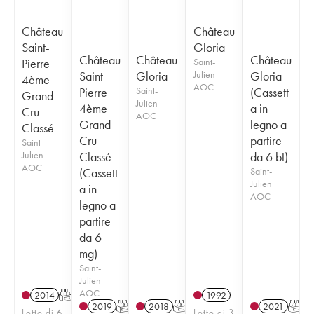
Château
Château
Saint-
Gloria
Château
Château
Château
Pierre
Saint-
Saint-
Gloria
Julien
Gloria
4ème
AOC
Pierre
Saint-
(Cassett
Grand
Julien
4ème
a in
Cru
AOC
Grand
legno a
Classé
Cru
partire
Saint-
Julien
Classé
da 6 bt)
AOC
(Cassett
Saint-
Julien
a in
AOC
legno a
partire
da 6
mg)
Saint-
Julien
AOC
2014
T
1992
2019
T
2018
T
2021
T
Lotto di 6
Lotto di 3