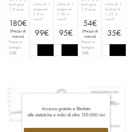
Lotto di 1
Lotto di 1
Lotto di 1
bottiglie
bottiglie
magnum
magnum
bottiglia
| 0 aste
| 0 aste
| 6 in
| 36 in
| 22 in
stock
stock
stock
180
€
54
€
99
€
95
€
35
€
(
Prezzo di
(
Prezzo di
riserva
)
riserva
)
Prezzo a
Prezzo a
bottiglia
bottiglia
30
€
18
€
Accesso gratuito e illimitato
alle statistiche e indici di oltre 150.000 vini