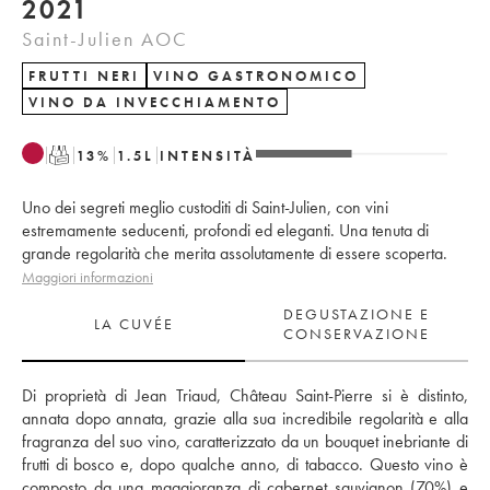
2021
Saint-Julien AOC
FRUTTI NERI
VINO GASTRONOMICO
VINO DA INVECCHIAMENTO
T
13
%
1.5
L
INTENSITÀ
Uno dei segreti meglio custoditi di Saint-Julien, con vini
estremamente seducenti, profondi ed eleganti. Una tenuta di
grande regolarità che merita assolutamente di essere scoperta.
Maggiori informazioni
DEGUSTAZIONE E
LA CUVÉE
CONSERVAZIONE
Di proprietà di Jean Triaud, Château Saint-Pierre si è distinto, 
annata dopo annata, grazie alla sua incredibile regolarità e alla 
fragranza del suo vino, caratterizzato da un bouquet inebriante di 
frutti di bosco e, dopo qualche anno, di tabacco. Questo vino è 
composto da una maggioranza di cabernet sauvignon (70%) e 