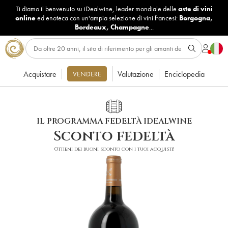
Ti diamo il benvenuto su iDealwine, leader mondiale delle
aste di vini
online
ed enoteca con un'ampia selezione di vini francesi:
Borgogna
,
Bordeaux
,
Champagne
...
Acquistare
Valutazione
Enciclopedia
VENDERE
IL PROGRAMMA FEDELTÀ IDEALWINE
Sconto fedeltà
Ottieni dei buoni sconto con i tuoi acquisti!