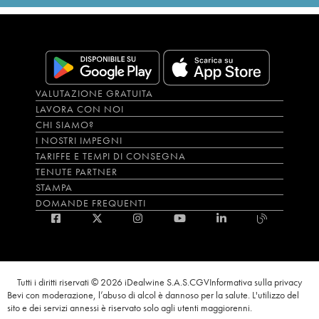
VALUTAZIONE GRATUITA
LAVORA CON NOI
CHI SIAMO?
I NOSTRI IMPEGNI
TARIFFE E TEMPI DI CONSEGNA
TENUTE PARTNER
STAMPA
DOMANDE FREQUENTI
Tutti i diritti riservati © 2026 iDealwine S.A.S.
CGV
Informativa sulla privacy
Bevi con moderazione, l’abuso di alcol è dannoso per la salute. L'utilizzo del
sito e dei servizi annessi è riservato solo agli utenti maggiorenni.