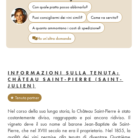
Con quale piatto posso abbinarlo?
Puoi consigliarmi dei vini simili?
Come va servito?
A quanto ammontano i costi di spedizione?
Ho un'altra domanda
INFORMAZIONI SULLA TENUTA:
CHÂTEAU SAINT-PIERRE (SAINT-
JULIEN)
★ Tenuta partner
Nel corso della sua lunga storia, lo Château Saint-Pierre è stato 
costantemente diviso, raggruppato e poi ancora ridiviso. Il 
vigneto deve il suo nome al barone Jean-Baptiste de Saint-
Pierre, che nel XVIII secolo ne era il proprietario. Nel 1855, la 
qualità dei vini permise alla tenuta di diventare Quatrième 