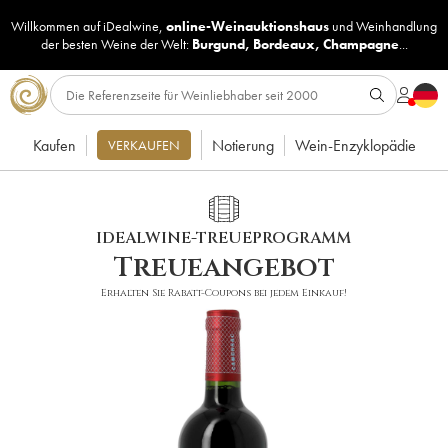
Willkommen auf iDealwine,
online-Weinauktionshaus
und
Weinhandlung
der besten Weine der Welt:
Burgund
,
Bordeaux
,
Champagne
...
Kaufen
Notierung
Wein-Enzyklopädie
VERKAUFEN
IDEALWINE-TREUEPROGRAMM
Treueangebot
Erhalten Sie Rabatt-Coupons bei jedem Einkauf!