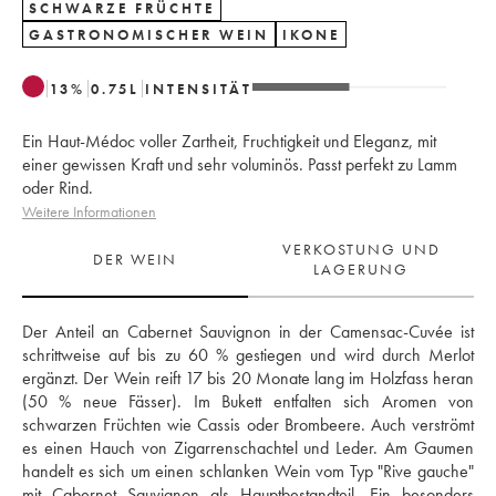
SCHWARZE FRÜCHTE
GASTRONOMISCHER WEIN
IKONE
13
%
0.75
L
INTENSITÄT
Ein Haut-Médoc voller Zartheit, Fruchtigkeit und Eleganz, mit
einer gewissen Kraft und sehr voluminös. Passt perfekt zu Lamm
oder Rind.
Weitere Informationen
VERKOSTUNG UND
DER WEIN
LAGERUNG
Der Anteil an Cabernet Sauvignon in der Camensac-Cuvée ist 
schrittweise auf bis zu 60 % gestiegen und wird durch Merlot 
ergänzt. Der Wein reift 17 bis 20 Monate lang im Holzfass heran 
(50 % neue Fässer). Im Bukett entfalten sich Aromen von 
schwarzen Früchten wie Cassis oder Brombeere. Auch verströmt 
es einen Hauch von Zigarrenschachtel und Leder. Am Gaumen 
handelt es sich um einen schlanken Wein vom Typ "Rive gauche" 
mit Cabernet Sauvignon als Hauptbestandteil. Ein besonders 