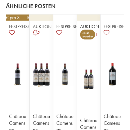
ÄHNLICHE POSTEN
27
€
pro 3 | -10%
FESTPREISE
AUKTION
FESTPREISE
AUKTION
FESTPREISE
2
Mwst.
1
erstattbar
Château
Château
Château
Château
Château
Camens
Camens
Camens
Camens
Camens
ac
ac
ac
ac