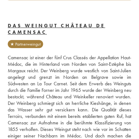
DAS WEINGUT CHÂTEAU DE
CAMENSAC
★ Partnerweingut
Camensac ist einer der fünf Crus Classés der Appellation Haut-
Médoc, die im Hinterland vom Norden von Saint-Estèphe bis 
Margaux reicht. Der Weinberg wurde westlich von Saint-Julien 
angelegt und grenzt im Norden an Belgrave sowie im 
Südwesten an La Tour Carnet. Seit dem Erwerb des Weinguts 
durch die Familie Forner im Jahr 1965 wurde der Weinberg neu 
bestockt, während Château und Weinkeller renoviert wurden. 
Der Weinberg schmiegt sich an herrliche Kieshänge, in denen 
das Wasser sehr gut versickern kann. Die Qualität dieses 
Terroirs, verbunden mit einem bereits etablierten guten Ruf, hat 
Camensac zur Aufnahme in die berühmte Klassifizierung von 
1855 verholfen. Dieses Weingut steht nach wie vor im Schatten 
einiger seiner Nachbarn im Médoc. Und doch machen die 