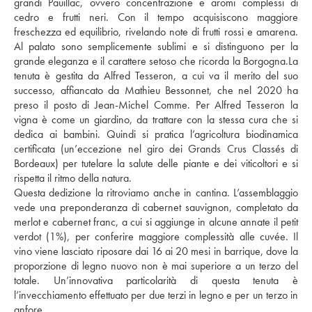
grandi Pauillac, ovvero concentrazione e aromi complessi di 
cedro e frutti neri. Con il tempo acquisiscono maggiore 
freschezza ed equilibrio, rivelando note di frutti rossi e amarena. 
Al palato sono semplicemente sublimi e si distinguono per la 
grande eleganza e il carattere setoso che ricorda la Borgogna.La 
tenuta è gestita da Alfred Tesseron, a cui va il merito del suo 
successo, affiancato da Mathieu Bessonnet, che nel 2020 ha 
preso il posto di Jean-Michel Comme. Per Alfred Tesseron la 
vigna è come un giardino, da trattare con la stessa cura che si 
dedica ai bambini. Quindi si pratica l’agricoltura biodinamica 
certificata (un’eccezione nel giro dei Grands Crus Classés di 
Bordeaux) per tutelare la salute delle piante e dei viticoltori e si 
rispetta il ritmo della natura.
Questa dedizione la ritroviamo anche in cantina. L’assemblaggio 
vede una preponderanza di cabernet sauvignon, completato da 
merlot e cabernet franc, a cui si aggiunge in alcune annate il petit 
verdot (1%), per conferire maggiore complessità alle cuvée. Il 
vino viene lasciato riposare dai 16 ai 20 mesi in barrique, dove la 
proporzione di legno nuovo non è mai superiore a un terzo del 
totale. Un’innovativa particolarità di questa tenuta è 
l’invecchiamento effettuato per due terzi in legno e per un terzo in 
anfore.