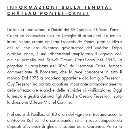
INFORMAZIONI SULLA TENUTA:
CHÂTEAU PONTET-CANET
Dalla sua fondazione, all'inizio del XVII secolo, Château Pontet-
Canet ha conosciuto solo tre famiglie di proprietari. La tenuta, 
infatti, venne creata da Jean-François de Pontet, gran scudiero 
del re, che era diventato governatore del Médoc. Dopo 
qualche anno, i suoi discendenti ampliarono il vigneto con 
alcune parcelle del 
lieu-dit
 Canet. Classificata nel 1855, la 
proprietà fu acquistata nel 1865 da Hermann Cruse, famoso 
commerciante di Bordeaux, che la fece conoscere in tutto il 
mondo. Dal 1975 la proprietà appartiene alla famiglia Tesseron. 
Guy Tesseron ha portato avanti un importante ammodernamento 
delle attrezzature e anche delle tecniche di vinificazione. Oggi 
la tenuta è gestita dai suoi figli Alfred e Gérard Tesseron,  sotto 
la direzione di Jean-Michel Comme. 
Nel cuore di Pauillac, gli 80 ettari del vigneto si trovano accanto 
a Mouton Rothschild e sono piantati su un rilievo composto da 
depositi alluvionali di ghiaie e sabbie della Garonna. Verso la 