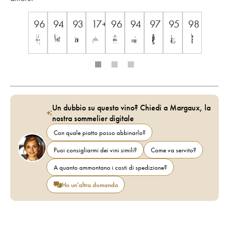
96
94
93
17+
96
94
97
95
98
Un dubbio su questo vino? Chiedi a Margaux, la
nostra sommelier digitale
Con quale piatto posso abbinarlo?
Puoi consigliarmi dei vini simili?
Come va servito?
A quanto ammontano i costi di spedizione?
Ho un'altra domanda