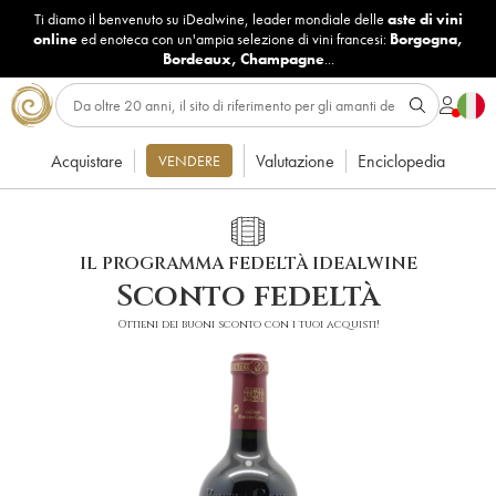
Ti diamo il benvenuto su iDealwine, leader mondiale delle
aste di vini
online
ed enoteca con un'ampia selezione di vini francesi:
Borgogna
,
Bordeaux
,
Champagne
...
Acquistare
Valutazione
Enciclopedia
VENDERE
IL PROGRAMMA FEDELTÀ IDEALWINE
Sconto fedeltà
Ottieni dei buoni sconto con i tuoi acquisti!