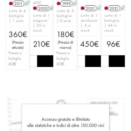
AOC
2011
A
T
1999
A
2020
A
T
2021
A
T
2021
A
Lotto di 6
Lotto di 3
Lotto di 1
Lotto di 1
Lotto di 1
bottiglie
bottiglie
magnum
jéroboam
bottiglia
| 1 asta
| 0 aste
| 25 in
| 4 in
| 44 in
stock
stock
stock
360
€
180
€
210
€
450
€
96
€
(
Prezzo
(
Prezzo di
attuale
)
riserva
)
Prezzo a
Prezzo a
bottiglia
bottiglia
60
€
60
€
Accesso gratuito e illimitato
alle statistiche e indici di oltre 150.000 vini