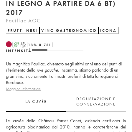
IN LEGNO A PARTIRE DA 6 BT)
2017
Pauillac AOC
FRUTTI NERI
VINO GASTRONOMICO
ICONA
A
T
13
%
0.75
L
INTENSITÀ
Un magnifico Pauillac, diventato negli ultimi anni uno dei punti di
riferimento della
rive gauche
. Insomma, stiamo parlando di un
gran vino, sicuramente tra i nostri preferiti di tutta la regione di
Bordeaux.
Maggiori informazioni
DEGUSTAZIONE E
LA CUVÉE
CONSERVAZIONE
Le cuvée dello Château Pontet Canet, azienda certificata in 
agricoltura biodinamica dal 2010, hanno le caratteristiche dei 