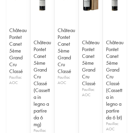
Château
Château
Pontet
Pontet
Château
Château
Château
Canet
Canet
Pontet
Pontet
Pontet
5ème
5ème
Canet
Canet
Canet
Grand
Grand
5ème
5ème
5ème
Cru
Cru
Grand
Grand
Grand
Classé
Classé
Cru
Cru
Cru
Pauillac
Pauillac
AOC
Classé
AOC
Classé
Classé
(Cassett
Pauillac
(Cassett
AOC
a in
a in
legno a
legno a
partire
partire
da 6
da 6 bt)
mg)
Pauillac
AOC
Pauillac