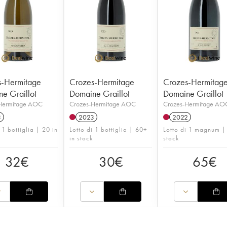
s-Hermitage
Crozes-Hermitage
Crozes-Hermitag
e Graillot
Domaine Graillot
Domaine Graillot
Hermitage AOC
Crozes-Hermitage AOC
Crozes-Hermitage AO
3
2023
2022
 1 bottiglia | 20 in
Lotto di 1 bottiglia | 60+
Lotto di 1 magnum |
in stock
stock
32
€
30
€
65
€