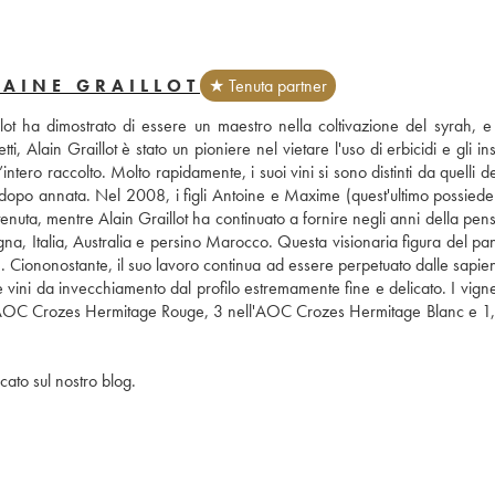
AINE GRAILLOT
★ Tenuta partner
t ha dimostrato di essere un maestro nella coltivazione del syrah, e 
ti, Alain Graillot è stato un pioniere nel vietare l'uso di erbicidi e gli inset
’intero raccolto. Molto rapidamente, i suoi vini si sono distinti da quelli degl
a dopo annata. Nel 2008, i figli Antoine e Maxime (quest'ultimo possiede
tenuta, mentre Alain Graillot ha continuato a fornire negli anni della pens
agna, Italia, Australia e persino Marocco. Questa visionaria figura del p
 Ciononostante, il suo lavoro continua ad essere perpetuato dalle sapient
vini da invecchiamento dal profilo estremamente fine e delicato. I vignet
nell'AOC Crozes Hermitage Rouge, 3 nell'AOC Crozes Hermitage Blanc e 1,5 
cato sul nostro blog.