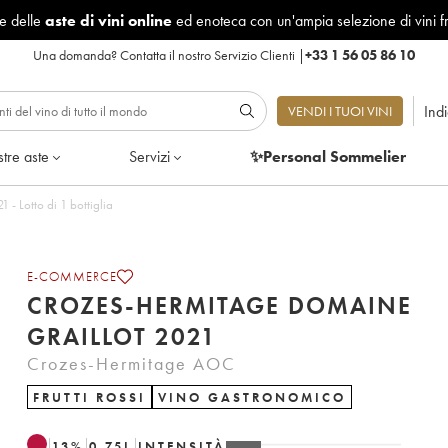
le delle
aste di vini online
ed enoteca con un'ampia selezione di vini f
Una domanda?
Contatta il nostro Servizio Clienti
|
+33 1 56 05 86 10
Ind
VENDI I TUOI VINI
tre aste
Servizi
✨Personal Sommelier
- Lotto di 1 bottiglia
E-COMMERCE
CROZES-HERMITAGE DOMAINE
GRAILLOT 2021
Crozes-Hermitage AOC
FRUTTI ROSSI
VINO GASTRONOMICO
13
%
0.75
L
INTENSITÀ