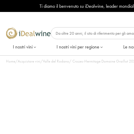
Ti diamo il benvenuto su iDealwine, leader mondia
I nostri vini
I nostri vini per regione
Le nos
Home
/
Acquistare vini
/
Valle del Rodano
/
Crozes-Hermitage Domaine Graillot 2021 