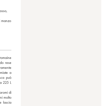
osso,
di manzo
Domaine 
do rese 
ivamente 
miate a 
ca può 
a 225 L 
romi di 
ni molto 
 lascia 