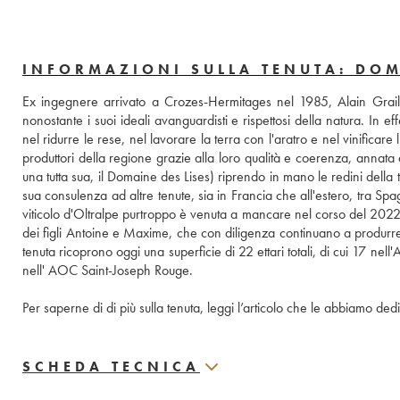
INFORMAZIONI SULLA TENUTA: DOM
Ex ingegnere arrivato a Crozes-Hermitages nel 1985, Alain Graillo
nonostante i suoi ideali avanguardisti e rispettosi della natura. In effet
nel ridurre le rese, nel lavorare la terra con l'aratro e nel vinificare l
produttori della regione grazie alla loro qualità e coerenza, annat
una tutta sua, il Domaine des Lises) riprendo in mano le redini della 
sua consulenza ad altre tenute, sia in Francia che all'estero, tra Sp
viticolo d'Oltralpe purtroppo è venuta a mancare nel corso del 2022.
dei figli Antoine e Maxime, che con diligenza continuano a produrre 
tenuta ricoprono oggi una superficie di 22 ettari totali, di cui 17 
nell' AOC Saint-Joseph Rouge.
Per saperne di di più sulla tenuta, leggi l’articolo che le abbiamo dedi
SCHEDA TECNICA