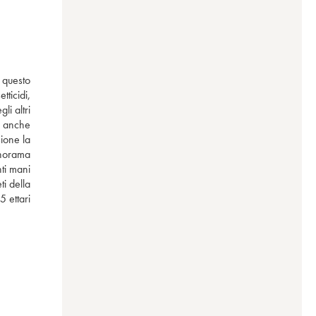
questo 
ticidi, 
i altri 
 anche 
ione la 
anorama 
i mani 
i della 
ettari 