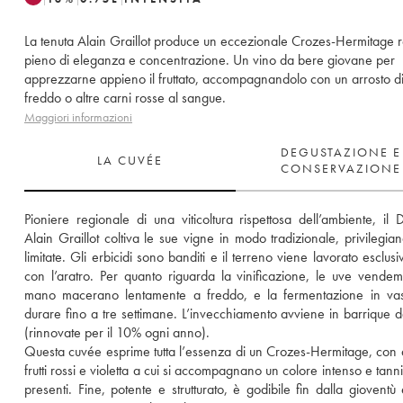
La tenuta Alain Graillot produce un eccezionale Crozes-Hermitage r
pieno di eleganza e concentrazione. Un vino da bere giovane per
apprezzarne appieno il fruttato, accompagnandolo con un arrosto 
freddo o altre carni rosse al sangue.
Maggiori informazioni
DEGUSTAZIONE E
LA CUVÉE
CONSERVAZIONE
Pioniere regionale di una viticoltura rispettosa dell’ambiente, il 
Alain Graillot coltiva le sue vigne in modo tradizionale, privilegian
limitate. Gli erbicidi sono banditi e il terreno viene lavorato esclus
con l’aratro. Per quanto riguarda la vinificazione, le uve vendem
mano macerano lentamente a freddo, e la fermentazione in vas
durare fino a tre settimane. L’invecchiamento avviene in barrique d
(rinnovate per il 10% ogni anno). 
Questa cuvée esprime tutta l’essenza di un Crozes-Hermitage, con a
frutti rossi e violetta a cui si accompagnano un colore intenso e tanni
presenti. Fine, potente e strutturato, è godibile fin dalla gioventù e