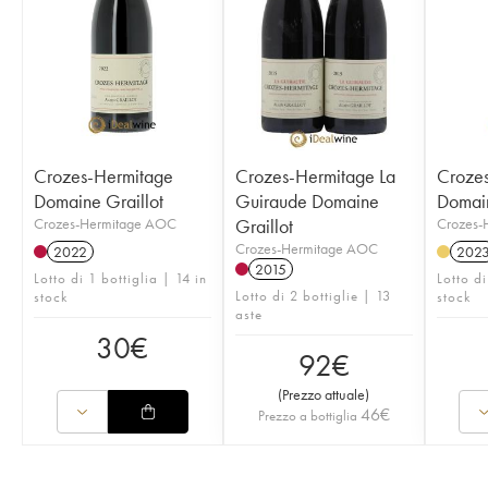
Crozes-Hermitage
Crozes-Hermitage La
Croze
Domaine Graillot
Guiraude Domaine
Domain
Crozes-Hermitage AOC
Graillot
Crozes-
Crozes-Hermitage AOC
2022
202
2015
Lotto di 1 bottiglia | 14 in
Lotto di
Lotto di 2 bottiglie | 13
stock
stock
aste
30
€
92
€
(
Prezzo attuale
)
46
€
Prezzo a bottiglia