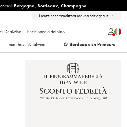
rancesi:
Borgogna
,
Bordeaux
,
Champagne
...
I prezzi sono visualizzati per una consegna in:
ici iDealwine
Enciclopedia del vino
I must-have iDealwine
🍇
Bordeaux En Primeurs
IL PROGRAMMA FEDELTÀ
IDEALWINE
Sconto fedeltà
Ottieni dei buoni sconto con i tuoi acquisti!