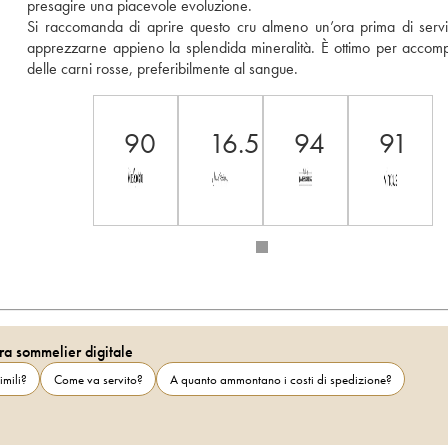
presagire una piacevole evoluzione. 
Si raccomanda di aprire questo cru almeno un’ora prima di servir
apprezzarne appieno la splendida mineralità. È ottimo per accom
delle carni rosse, preferibilmente al sangue.
90
16.5
94
91
ra sommelier digitale
imili?
Come va servito?
A quanto ammontano i costi di spedizione?