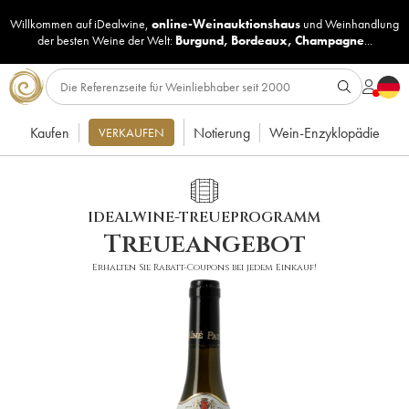
Willkommen auf iDealwine,
online-Weinauktionshaus
und
Weinhandlung
der besten Weine der Welt:
Burgund
,
Bordeaux
,
Champagne
...
Kaufen
Notierung
Wein-Enzyklopädie
VERKAUFEN
IDEALWINE-TREUEPROGRAMM
Treueangebot
Erhalten Sie Rabatt-Coupons bei jedem Einkauf!