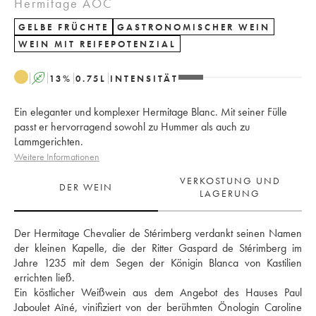
Hermitage AOC
GELBE FRÜCHTE
GASTRONOMISCHER WEIN
WEIN MIT REIFEPOTENZIAL
A
13
%
0.75
L
INTENSITÄT
Ein eleganter und komplexer Hermitage Blanc. Mit seiner Fülle
passt er hervorragend sowohl zu Hummer als auch zu
Lammgerichten.
Weitere Informationen
VERKOSTUNG UND
DER WEIN
LAGERUNG
Der Hermitage Chevalier de Stérimberg verdankt seinen Namen 
der kleinen Kapelle, die der Ritter Gaspard de Stérimberg im 
Jahre 1235 mit dem Segen der Königin Blanca von Kastilien 
errichten ließ.
Ein köstlicher Weißwein aus dem Angebot des Hauses Paul 
Jaboulet Aîné, vinifiziert von der berühmten Önologin Caroline 