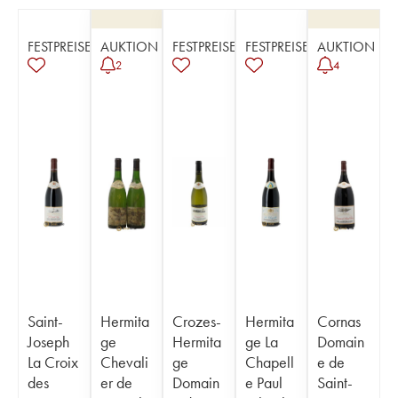
FESTPREISE
AUKTION
FESTPREISE
FESTPREISE
AUKTION
2
4
Saint-
Hermita
Crozes-
Hermita
Cornas
Joseph
ge
Hermita
ge La
Domain
La Croix
Chevali
ge
Chapell
e de
des
er de
Domain
e Paul
Saint-