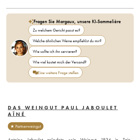
Fragen Sie Margaux, unsere KI-Sommelière
Zu welchem Gericht passt es?
Welche ähnlichen Weine empfiehlst du mir?
Wie sollte ich ihn servieren?
Wie viel kostet mich der Versand?
Eine weitere Frage stellen
DAS WEINGUT PAUL JABOULET
AÎNÉ
★ Partnerweingut
Antoine Jaboulet gründete sein Weingut 1834 in Tain-