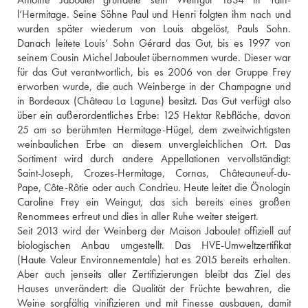
l‘Hermitage. Seine Söhne Paul und Henri folgten ihm nach und 
wurden später wiederum von Louis abgelöst, Pauls Sohn. 
Danach leitete Louis‘ Sohn Gérard das Gut, bis es 1997 von 
seinem Cousin Michel Jaboulet übernommen wurde. Dieser war 
für das Gut verantwortlich, bis es 2006 von der Gruppe Frey 
erworben wurde, die auch Weinberge in der Champagne und 
in Bordeaux (Château La Lagune) besitzt. Das Gut verfügt also 
über ein außerordentliches Erbe: 125 Hektar Rebfläche, davon 
25 am so berühmten Hermitage-Hügel, dem zweitwichtigsten 
weinbaulichen Erbe an diesem unvergleichlichen Ort. Das 
Sortiment wird durch andere Appellationen vervollständigt: 
Saint-Joseph, Crozes-Hermitage, Cornas, Châteauneuf-du-
Pape, Côte-Rôtie oder auch Condrieu. Heute leitet die Önologin 
Caroline Frey ein Weingut, das sich bereits eines großen 
Renommees erfreut und dies in aller Ruhe weiter steigert. 
Seit 2013 wird der Weinberg der Maison Jaboulet offiziell auf 
biologischen Anbau umgestellt. Das HVE-Umweltzertifikat 
(Haute Valeur Environnementale) hat es 2015 bereits erhalten. 
Aber auch jenseits aller Zertifizierungen bleibt das Ziel des 
Hauses unverändert: die Qualität der Früchte bewahren, die 
Weine sorgfältig vinifizieren und mit Finesse ausbauen, damit 