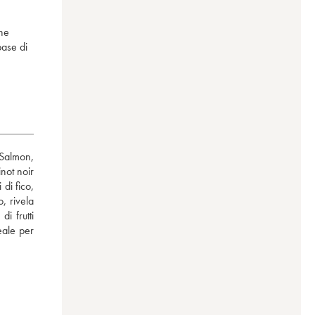
gne
base di
Salmon, 
ot noir 
i fico, 
 rivela 
 frutti 
ale per 