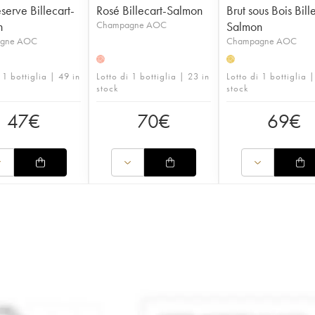
serve Billecart-
Rosé Billecart-Salmon
Brut sous Bois Bill
n
Champagne AOC
Salmon
gne AOC
Champagne AOC
H
H
 1 bottiglia | 49 in
Lotto di 1 bottiglia | 23 in
Lotto di 1 bottiglia |
stock
stock
47
€
70
€
69
€