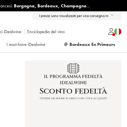
rancesi:
Borgogna
,
Bordeaux
,
Champagne
...
I prezzi sono visualizzati per una consegna in:
ici iDealwine
Enciclopedia del vino
I must-have iDealwine
🍇
Bordeaux En Primeurs
IL PROGRAMMA FEDELTÀ
IDEALWINE
Sconto fedeltà
Ottieni dei buoni sconto con i tuoi acquisti!