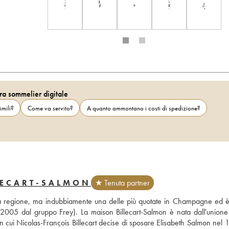
ra sommelier digitale
imili?
Come va servito?
A quanto ammontano i costi di spedizione?
LECART-SALMON
★ Tenuta partner
lla regione, ma indubbiamente una delle più quotate in Champagne ed è t
l 2005 dal gruppo Frey). La maison Billecart-Salmon è nata dall'unione 
 cui Nicolas-François Billecart decise di sposare Elisabeth Salmon nel 18