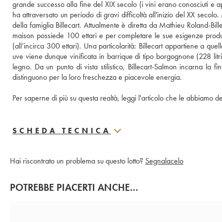
grande successo alla fine del XIX secolo (i vini erano conosciuti e app
ha attraversato un periodo di gravi difficoltà all'inizio del XX secol
della famiglia Billecart. Attualmente è diretta da Mathieu Roland-Bi
maison possiede 100 ettari e per completare le sue esigenze produttiv
(all’incirca 300 ettari). Una particolarità: Billecart appartiene a que
uve viene dunque vinificata in barrique di tipo borgognone (228 litri)
legno. Da un punto di vista stilistico, Billecart-Salmon incarna la f
distinguono per la loro freschezza e piacevole energia.
Per saperne di più su questa realtà, leggi l'articolo che le abbiamo d
SCHEDA TECNICA
Hai riscontrato un problema su questo lotto?
Segnalacelo
POTREBBE PIACERTI ANCHE…