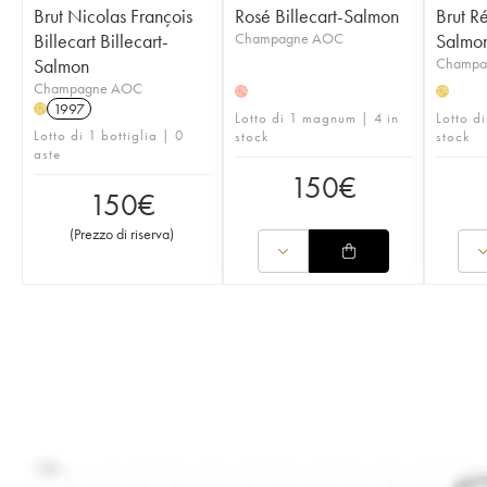
Brut Nicolas François
Rosé Billecart-Salmon
Brut Ré
Billecart Billecart-
Champagne AOC
Salmo
Salmon
Champa
Champagne AOC
H
H
1997
H
Lotto di 1 magnum | 4 in
Lotto di
Lotto di 1 bottiglia | 0
stock
stock
aste
150
€
150
€
(
Prezzo di riserva
)