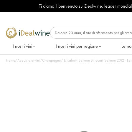
Ti diamo il benvenuto su iDealwine, leader mondia
I nostri vini
I nostri vini per regione
Le nos
Home
/
Acquistare vini
/
Champagne
/
Elisabeth Salmon Billec