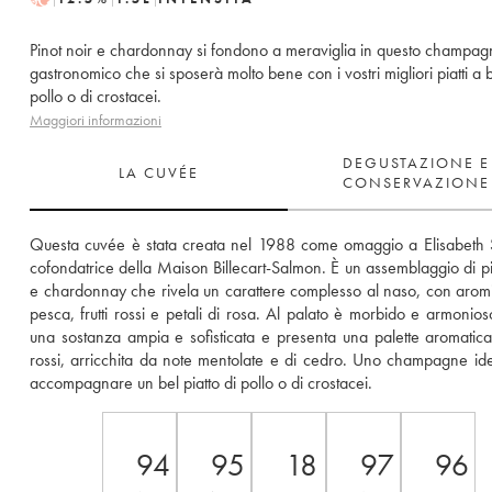
Pinot noir e chardonnay si fondono a meraviglia in questo champa
gastronomico che si sposerà molto bene con i vostri migliori piatti a 
pollo o di crostacei.
Maggiori informazioni
DEGUSTAZIONE E
LA CUVÉE
CONSERVAZIONE
Questa cuvée è stata creata nel 1988 come omaggio a Elisabeth 
cofondatrice della Maison Billecart-Salmon. È un assemblaggio di pin
e chardonnay che rivela un carattere complesso al naso, con aromi d
pesca, frutti rossi e petali di rosa. Al palato è morbido e armonioso,
una sostanza ampia e sofisticata e presenta una palette aromatica di
rossi, arricchita da note mentolate e di cedro. Uno champagne ide
accompagnare un bel piatto di pollo o di crostacei. 
94
95
18
97
96