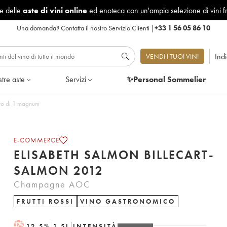
le delle
aste di vini online
ed enoteca con un'ampia selezione di vini f
Una domanda?
Contatta il nostro Servizio Clienti
|
+33 1 56 05 86 10
Ind
VENDI I TUOI VINI
tre aste
Servizi
✨Personal Sommelier
art-Salmon 2012 - Lotto di 1 magnum
E-COMMERCE
ELISABETH SALMON BILLECART-
SALMON 2012
Champagne AOC
FRUTTI ROSSI
VINO GASTRONOMICO
H
12.5
%
1.5
L
INTENSITÀ