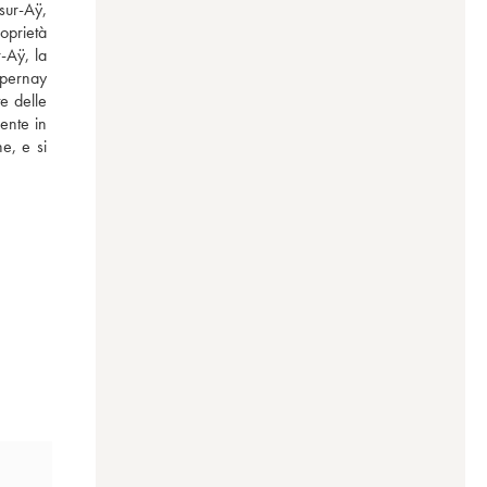
sur-Aÿ, 
oprietà 
-Aÿ, la 
Épernay 
e delle 
ente in 
e, e si 