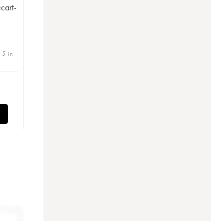
ecart-
 5 in