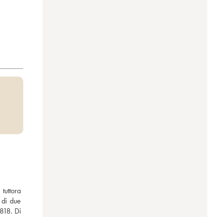
uttora 
di due 
18. Di 