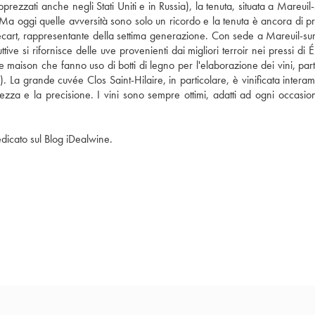
rezzati anche negli Stati Uniti e in Russia), la tenuta, situata a Mareuil-
o. Ma oggi quelle avversità sono solo un ricordo e la tenuta è ancora di pr
llecart, rappresentante della settima generazione. Con sede a Mareuil-sur
e si rifornisce delle uve provenienti dai migliori terroir nei pressi di 
lle maison che fanno uso di botti di legno per l'elaborazione dei vini, part
. La grande cuvée Clos Saint-Hilaire, in particolare, è vinificata interam
inezza e la precisione. I vini sono sempre ottimi, adatti ad ogni occasion
edicato sul Blog iDealwine.