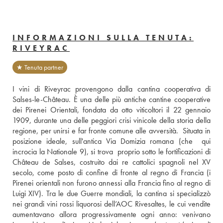
INFORMAZIONI SULLA TENUTA:
RIVEYRAC
★ Tenuta partner
I vini di Riveyrac provengono dalla cantina cooperativa di 
Salses-le-Château. È una delle più antiche cantine cooperative 
dei Pirenei Orientali, fondata da otto viticoltori il 22 gennaio 
1909, durante una delle peggiori crisi vinicole della storia della 
regione, per unirsi e far fronte comune alle avversità.  Situata in 
posizione ideale, sull'antica Via Domizia romana (che  qui 
incrocia la Nationale 9), si trova  proprio sotto le fortificazioni di 
Château de Salses, costruito dai re cattolici spagnoli nel XV 
secolo, come posto di confine di fronte al regno di Francia (i 
Pirenei orientali non furono annessi alla Francia fino al regno di 
Luigi XIV). Tra le due Guerre mondiali, la cantina si specializzò 
nei grandi vini rossi liquorosi dell’AOC Rivesaltes, le cui vendite 
aumentavano allora progressivamente ogni anno: venivano 