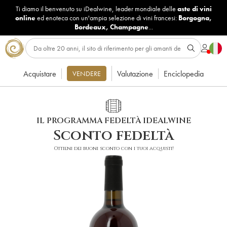
Ti diamo il benvenuto su iDealwine, leader mondiale delle
aste di vini
online
ed enoteca con un'ampia selezione di vini francesi:
Borgogna
,
Bordeaux
,
Champagne
...
Acquistare
Valutazione
Enciclopedia
VENDERE
IL PROGRAMMA FEDELTÀ IDEALWINE
Sconto fedeltà
Ottieni dei buoni sconto con i tuoi acquisti!