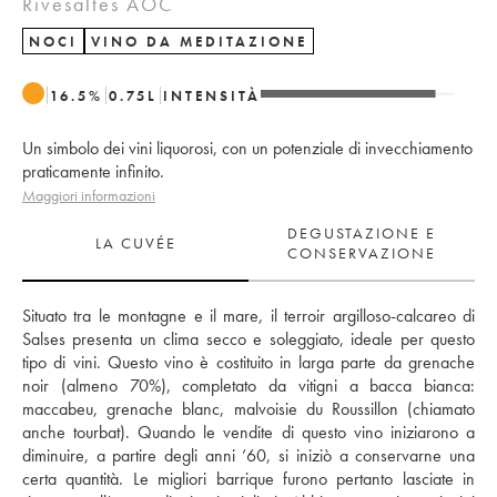
Rivesaltes AOC
NOCI
VINO DA MEDITAZIONE
16.5
%
0.75
L
INTENSITÀ
Un simbolo dei vini liquorosi, con un potenziale di invecchiamento
praticamente infinito.
Maggiori informazioni
DEGUSTAZIONE E
LA CUVÉE
CONSERVAZIONE
Situato tra le montagne e il mare, il terroir argilloso-calcareo di 
Salses presenta un clima secco e soleggiato, ideale per questo 
tipo di vini. Questo vino è costituito in larga parte da grenache 
noir (almeno 70%), completato da vitigni a bacca bianca: 
maccabeu, grenache blanc, malvoisie du Roussillon (chiamato 
anche tourbat). Quando le vendite di questo vino iniziarono a 
diminuire, a partire degli anni ’60, si iniziò a conservarne una 
certa quantità. Le migliori barrique furono pertanto lasciate in 