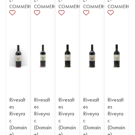
E-
E-
E-
E-
E-
COMMERCE
COMMERCE
COMMERCE
COMMERCE
COMMERCE
Rivesalt
Rivesalt
Rivesalt
Rivesalt
Rivesalt
es
es
es
es
es
Riveyra
Riveyra
Riveyra
Riveyra
Riveyra
c
c
c
c
c
(Domain
(Domain
(Domain
(Domain
(Domain
e)
e)
e)
e)
e)