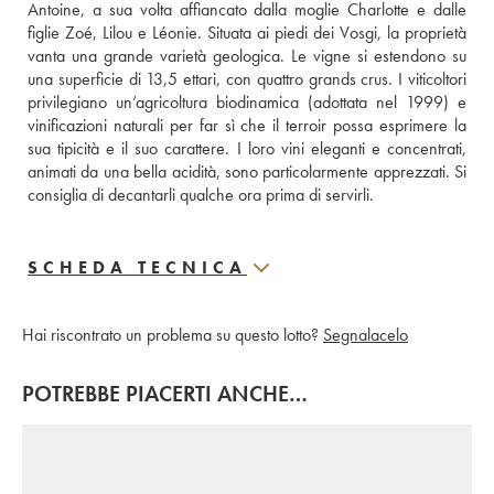
Antoine, a sua volta affiancato dalla moglie Charlotte e dalle 
figlie Zoé, Lilou e Léonie. Situata ai piedi dei Vosgi, la proprietà 
vanta una grande varietà geologica. Le vigne si estendono su 
una superficie di 13,5 ettari, con quattro grands crus. I viticoltori 
privilegiano un’agricoltura biodinamica (adottata nel 1999) e 
vinificazioni naturali per far sì che il terroir possa esprimere la 
sua tipicità e il suo carattere. I loro vini eleganti e concentrati, 
animati da una bella acidità, sono particolarmente apprezzati. Si 
consiglia di decantarli qualche ora prima di servirli.
SCHEDA TECNICA
Hai riscontrato un problema su questo lotto?
Segnalacelo
POTREBBE PIACERTI ANCHE…