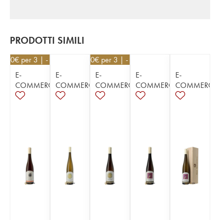
PRODOTTI SIMILI
2,20
€
per 3 | - 10%
19,80
€
per 3 | - 10%
E-
E-
E-
E-
E-
COMMERCE
COMMERCE
COMMERCE
COMMERCE
COMMERCE