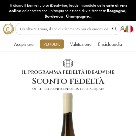
Ti diamo il benvenuto su iDealwine, leader mondiale delle
aste di vini
online
ed enoteca con un'ampia selezione di vini francesi:
Borgogna
,
Bordeaux
,
Champagne
...
Acquistare
Valutazione
Enciclopedia
VENDERE
IL PROGRAMMA FEDELTÀ IDEALWINE
Sconto fedeltà
Ottieni dei buoni sconto con i tuoi acquisti!