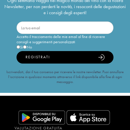
Ogni settimana viaggia nel magico mondo del vino con la nostra
Newsletter, per non perderti le novità, i resoconti delle degustazioni
e i consigli degli esperti!
Accetto il tracciamento delle mie email al fine di ricevere
consigli e suggerimenti personalizzati
Sì
No
REGISTRATI
Iscrivendoti, dai il tuo consenso per ricevere le nostre newsletter. Puoi annullare
l’iscrizione in qualsiasi momento attraverso il link disponibile alla fine di ogni
messaggio.
VALUTAZIONE GRATUITA