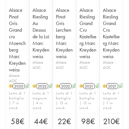
Alsace
Alsace
Alsace
Alsace
Alsace
Pinot
Riesling
Pinot
Riesling
Riesling
Gris
Au
Gris
Grand
Grand
Grand
Dessus
Lerchen
Cru
Cru
cru
de la Loi
berg
Kastelbe
Kastelbe
Moench
Marc
Marc
rg Marc
rg Marc
berg
Kreyden
Kreyden
Kreyden
Kreyden
Marc
weiss
weiss
weiss
weiss
Kreyden
Alsace
Alsace
Alsace
Alsace
AOC
AOC
AOC
AOC
weiss
Alsace
AOC
2020
A
2022
A
2022
A
2021
A
2021
A
Lotto di 1
Lotto di 1
Lotto di 1
Lotto di 1
Lotto di 1
bottiglia
magnum
bottiglia
bottiglia
magnum
| 7 in
| 4 in
| 13 in
| 13 in
| 1 in
stock
stock
stock
stock
stock
58
€
44
€
22
€
98
€
210
€