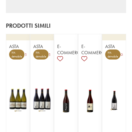
PRODOTTI SIMILI
ASTA
ASTA
E-
E-
ASTA
COMMERCE
COMMERCE
IVA
IVA
IVA
1
1
detraibile
detraibile
detraibile