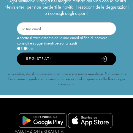
Ogni settimana viaggia nel magico mondo del vino con la nostra
Newsletter, per non perderti le novità, i resoconti delle degustazioni
e i consigli degli esperti!
Accetto il tracciamento delle mie email al fine di ricevere
consigli e suggerimenti personalizzati
Sì
No
REGISTRATI
Iscrivendoti, dai il tuo consenso per ricevere le nostre newsletter. Puoi annullare
l’iscrizione in qualsiasi momento attraverso il link disponibile alla fine di ogni
messaggio.
VALUTAZIONE GRATUITA