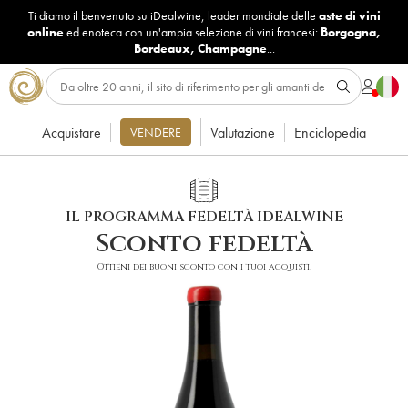
Ti diamo il benvenuto su iDealwine, leader mondiale delle
aste di vini
online
ed enoteca con un'ampia selezione di vini francesi:
Borgogna
,
Bordeaux
,
Champagne
...
Acquistare
Valutazione
Enciclopedia
VENDERE
IL PROGRAMMA FEDELTÀ IDEALWINE
Sconto fedeltà
Ottieni dei buoni sconto con i tuoi acquisti!