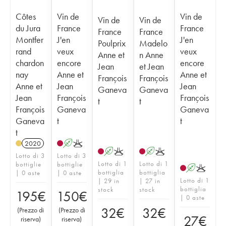
Côtes
Vin de
Vin de
Vin de
Vin de
du Jura
France
France
France
France
Montfer
J'en
J'en
Poulprix
Madelo
rand
veux
veux
Anne et
n Anne
chardon
encore
encore
Jean
et Jean
nay
Anne et
Anne et
François
François
Anne et
Jean
Jean
Ganeva
Ganeva
Jean
François
François
t
t
François
Ganeva
Ganeva
Ganeva
t
t
t
2020
A
K
A
K
A
K
Lotto di 3
Lotto di 3
Lotto di 1
Lotto di 1
bottiglie
bottiglie
A
K
bottiglia
bottiglia
| 0 aste
| 0 aste
Lotto di 1
| 29 in
| 27 in
bottiglia
stock
stock
195
€
150
€
| 0 aste
32
€
32
€
(
Prezzo di
(
Prezzo di
27
€
riserva
)
riserva
)