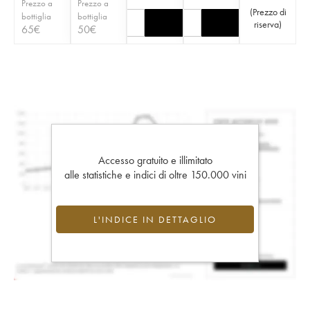
Prezzo a
Prezzo a
(
Prezzo di
bottiglia
bottiglia
riserva
)
65
€
50
€
Accesso gratuito e illimitato
alle statistiche e indici di oltre 150.000 vini
L'INDICE IN DETTAGLIO