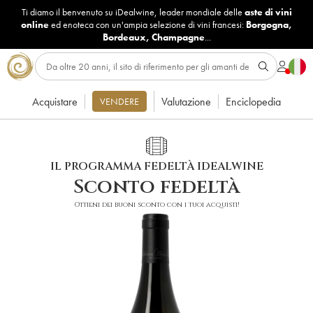
Ti diamo il benvenuto su iDealwine, leader mondiale delle
aste di vini
online
ed enoteca con un'ampia selezione di vini francesi:
Borgogna
,
Bordeaux
,
Champagne
...
Acquistare
Valutazione
Enciclopedia
VENDERE
IL PROGRAMMA FEDELTÀ IDEALWINE
Sconto fedeltà
Ottieni dei buoni sconto con i tuoi acquisti!