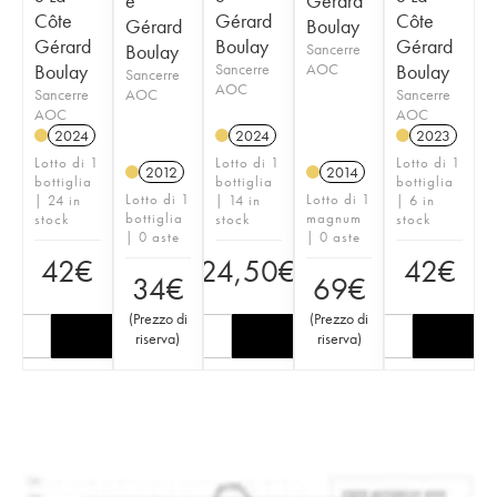
e
Gérard
Côte
Gérard
Côte
Gérard
Boulay
Gérard
Boulay
Gérard
Boulay
Sancerre
Boulay
Sancerre
AOC
Boulay
Sancerre
AOC
Sancerre
AOC
Sancerre
AOC
AOC
2024
2024
2023
Lotto di 1
Lotto di 1
Lotto di 1
2012
2014
bottiglia
bottiglia
bottiglia
Lotto di 1
Lotto di 1
| 24 in
| 14 in
| 6 in
bottiglia
magnum
stock
stock
stock
| 0 aste
| 0 aste
42
€
24,50
€
42
€
34
€
69
€
(
Prezzo di
(
Prezzo di
riserva
)
riserva
)