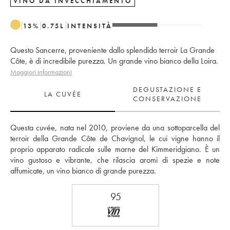
VINO DA INVECCHIAMENTO
13
%
0.75
L
INTENSITÀ
Questo Sancerre, proveniente dallo splendido terroir La Grande
Côte, è di incredibile purezza. Un grande vino bianco della Loira.
Maggiori informazioni
DEGUSTAZIONE E
LA CUVÉE
CONSERVAZIONE
Questa cuvée, nata nel 2010, proviene da una sottoparcella del 
terroir della Grande Côte de Chavignol, le cui vigne hanno il 
proprio apparato radicale sulle marne del Kimmeridgiano. È un 
vino gustoso e vibrante, che rilascia aromi di spezie e note 
affumicate, un vino bianco di grande purezza.
95