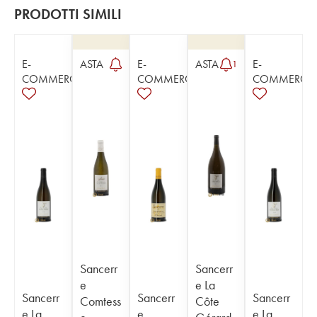
PRODOTTI SIMILI
E-
ASTA
E-
ASTA
E-
1
COMMERCE
COMMERCE
COMMERCE
Sancerr
Sancerr
e
e La
Sancerr
Sancerr
Sancerr
Comtess
Côte
e La
e
e La