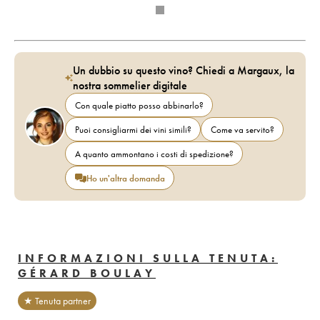
Un dubbio su questo vino? Chiedi a Margaux, la
nostra sommelier digitale
Con quale piatto posso abbinarlo?
Puoi consigliarmi dei vini simili?
Come va servito?
A quanto ammontano i costi di spedizione?
Ho un'altra domanda
INFORMAZIONI SULLA TENUTA:
GÉRARD BOULAY
★ Tenuta partner