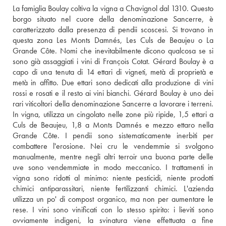
La famiglia Boulay coltiva la vigna a Chavignol dal 1310. Questo 
borgo situato nel cuore della denominazione Sancerre, è 
caratterizzato dalla presenza di pendii scoscesi. Si trovano in 
questa zona Les Monts Damnés, Les Culs de Beaujeu o La 
Grande Côte. Nomi che inevitabilmente dicono qualcosa se si 
sono già assaggiati i vini di François Cotat. Gérard Boulay è a 
capo di una tenuta di 14 ettari di vigneti, metà di proprietà e 
metà in affitto. Due ettari sono dedicati alla produzione di vini 
rossi e rosati e il resto ai vini bianchi. Gérard Boulay è uno dei 
rari viticoltori della denominazione Sancerre a lavorare i terreni. 
In vigna, utilizza un cingolato nelle zone più ripide, 1,5 ettari a 
Culs de Beaujeu, 1,8 a Monts Damnés e mezzo ettaro nella 
Grande Côte. I pendii sono sistematicamente inerbiti per 
combattere l'erosione. Nei cru le vendemmie si svolgono 
manualmente, mentre negli altri terroir una buona parte delle 
uve sono vendemmiate in modo meccanico. I trattamenti in 
vigna sono ridotti al minimo: niente pesticidi, niente prodotti 
chimici antiparassitari, niente fertilizzanti chimici. L'azienda 
utilizza un po' di compost organico, ma non per aumentare le 
rese. I vini sono vinificati con lo stesso spirito: i lieviti sono 
ovviamente indigeni, la svinatura viene effettuata a fine 