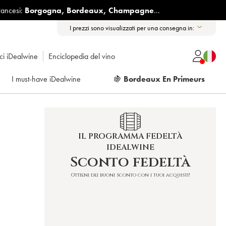
rancesi:
Borgogna
,
Bordeaux
,
Champagne
...
I prezzi sono visualizzati per una consegna in:
ici iDealwine
Enciclopedia del vino
I must-have iDealwine
🍇
Bordeaux En Primeurs
IL PROGRAMMA FEDELTÀ
IDEALWINE
S
Sconto fedeltà
Ottieni dei buoni sconto con i tuoi acquisti!