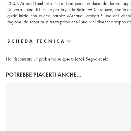
2005, Arnaud Lambert inizia a distinguersi producendo dei vini appre
Un vero colpo di fulmine per la guida Bettane+Desseauve, che lo acc
guida inizia con queste parole: «Arnaud Lambert è uno dei viticol
regione, da scoprire in fretta prima che i suoi vini diventino troppo ric
SCHEDA TECNICA
Hai riscontrato un problema su questo lotto?
Segnalacelo
POTREBBE PIACERTI ANCHE…