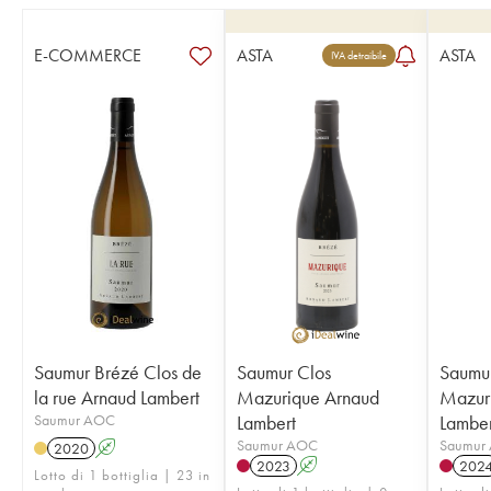
E-COMMERCE
ASTA
ASTA
IVA detraibile
Saumur Brézé Clos de
Saumur Clos
Saumur
la rue Arnaud Lambert
Mazurique Arnaud
Mazur
Saumur AOC
Lambert
Lamber
Saumur AOC
Saumur
2020
A
2023
A
202
Lotto di 1 bottiglia | 23 in