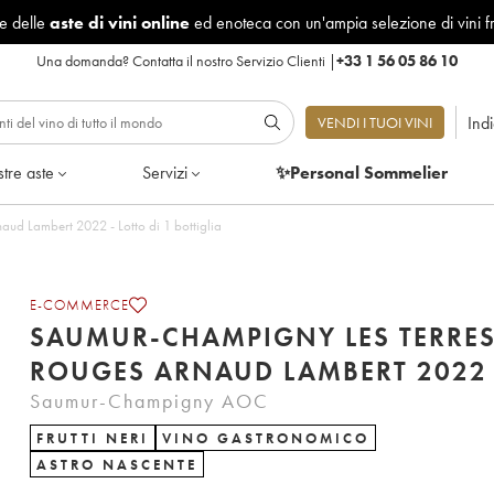
le delle
aste di vini online
ed enoteca con un'ampia selezione di vini f
Una domanda?
Contatta il nostro Servizio Clienti
|
+33 1 56 05 86 10
Ind
VENDI I TUOI VINI
tre aste
Servizi
✨Personal Sommelier
ud Lambert 2022 - Lotto di 1 bottiglia
E-COMMERCE
SAUMUR-CHAMPIGNY LES TERRE
ROUGES ARNAUD LAMBERT 2022
Saumur-Champigny AOC
FRUTTI NERI
VINO GASTRONOMICO
ASTRO NASCENTE