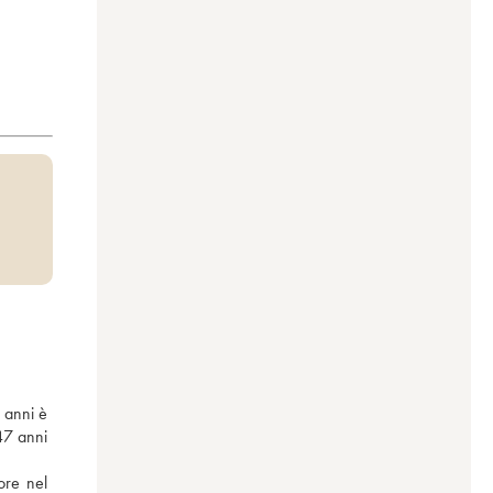
 anni è 
7 anni 
re nel 