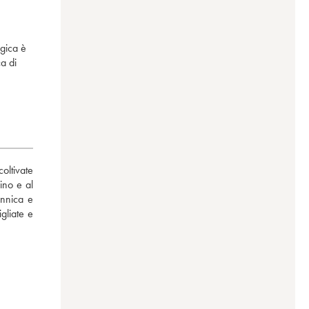
ogica è
ca di
ltivate 
no e al 
nnica e 