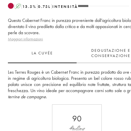
A
13.5
%
0.75
L
INTENSITÀ
Questo Cabernet Franc in purezza proveniente dall’agricoltura biol
diventato il vino prediletto dalla critica e da molti appassionati in cer
perle da scovare.
Maggiori informazioni
DEGUSTAZIONE E
LA CUVÉE
CONSERVAZIONE
Les Terres Rouges è un Cabernet Franc in purezza prodotto da uve co
in regime di agricoltura biologica. Presenta un bel colore rosso rubi
palato unisce con precisione ed equilibrio note fruttate, struttura ta
terrine de campagne
.
90