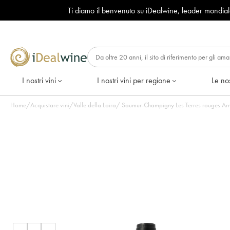
Ti diamo il benvenuto su iDealwine, leader mondia
I nostri vini
I nostri vini per regione
Le nos
Home
/
Acquistare vini
/
Valle della Loira
/
Saumur-Champigny Les Terres rouges Arna