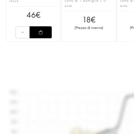
Lotto di 1 bottiglia | 0
Lotto di
stock
aste
aste
46
€
18
€
(
Prezzo di riserva
)
(
P