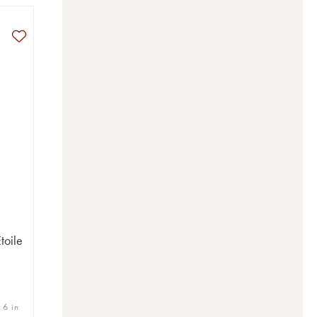
toile
 6 in