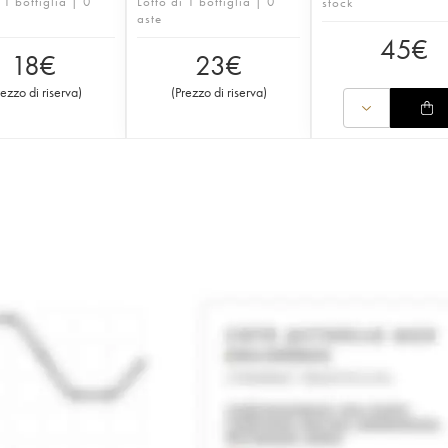
 1 bottiglia | 0
Lotto di 1 bottiglia | 0
stock
aste
45
€
18
€
23
€
rezzo di riserva
)
(
Prezzo di riserva
)