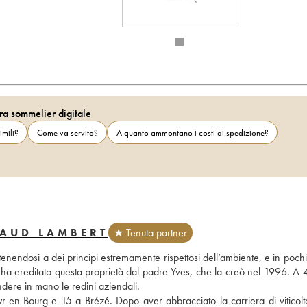
ra sommelier digitale
imili?
Come va servito?
A quanto ammontano i costi di spedizione?
NAUD LAMBERT
★ Tenuta partner
enendosi a dei principi estremamente rispettosi dell’ambiente, e in pochi
 ha ereditato questa proprietà dal padre Yves, che la creò nel 1996. A 4
ndere in mano le redini aziendali. 
r-en-Bourg e 15 a Brézé. Dopo aver abbracciato la carriera di viticolto