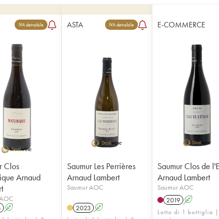
ASTA
E-COMMERCE
IVA detraibile
IVA detraibile
 Clos
Saumur Les Perrières
Saumur Clos de l'E
ique Arnaud
Arnaud Lambert
Arnaud Lambert
t
Saumur AOC
Saumur AOC
 AOC
2019
A
4
A
2023
A
Lotto di 1 bottiglia |