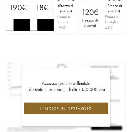
190
€
18
€
(
Prezzo di
(
Prezzo di
120
€
riserva
)
riserva
)
Prezzo a
Prezzo a
(
Prezzo di
bottiglia
bottiglia
riserva
)
198
€
40
€
Accesso gratuito e illimitato
alle statistiche e indici di oltre 150.000 vini
L'INDICE IN DETTAGLIO