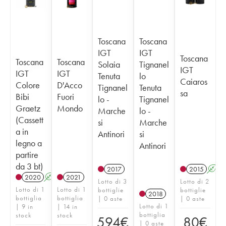
Toscana
Toscana
IGT
IGT
Toscana
Toscana
Toscana
Solaia
Tignanel
IGT
IGT
IGT
Tenuta
lo
Caiaros
Colore
D'Acco
Tignanel
Tenuta
sa
Bibi
Fuori
lo -
Tignanel
Graetz
Mondo
Marche
lo -
(Cassett
si
Marche
a in
Antinori
si
legno a
Antinori
partire
da 3 bt)
2017
2015
A
2020
A
K
T
2021
Lotto di 3
Lotto di 2
Lotto di 1
Lotto di 1
bottiglie
bottiglie
2018
bottiglia
bottiglia
| 0 aste
| 0 aste
Lotto di 1
| 9 in
| 14 in
bottiglia
stock
stock
594
€
80
€
| 0 aste