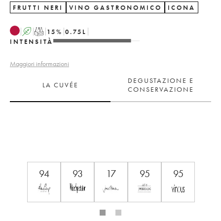
FRUTTI NERI
VINO GASTRONOMICO
ICONA
A
T
15
%
0.75
L
INTENSITÀ
Maggiori informazioni
DEGUSTAZIONE E
LA CUVÉE
CONSERVAZIONE
94
93
17
95
95