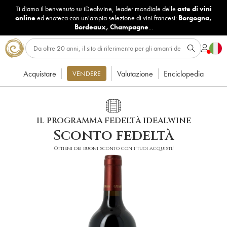
Ti diamo il benvenuto su iDealwine, leader mondiale delle
aste di vini
online
ed enoteca con un'ampia selezione di vini francesi:
Borgogna
,
Bordeaux
,
Champagne
...
Acquistare
Valutazione
Enciclopedia
VENDERE
IL PROGRAMMA FEDELTÀ IDEALWINE
Sconto fedeltà
Ottieni dei buoni sconto con i tuoi acquisti!