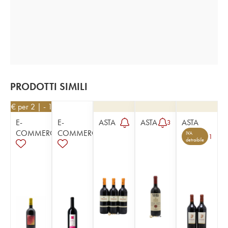
PRODOTTI SIMILI
171
€
per 2 | - 10%
E-
E-
ASTA
ASTA
ASTA
3
COMMERCE
COMMERCE
IVA
1
detraibile