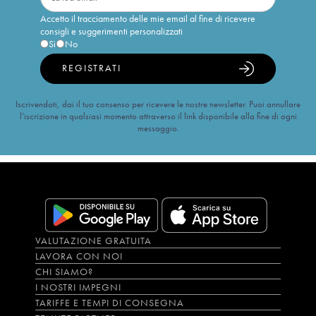
Accetto il tracciamento delle mie email al fine di ricevere
consigli e suggerimenti personalizzati
Sì
No
REGISTRATI
Iscrivendoti, dai il tuo consenso per ricevere le nostre newsletter. Puoi annullare
l’iscrizione in qualsiasi momento attraverso il link disponibile alla fine di ogni
messaggio.
VALUTAZIONE GRATUITA
LAVORA CON NOI
CHI SIAMO?
I NOSTRI IMPEGNI
TARIFFE E TEMPI DI CONSEGNA