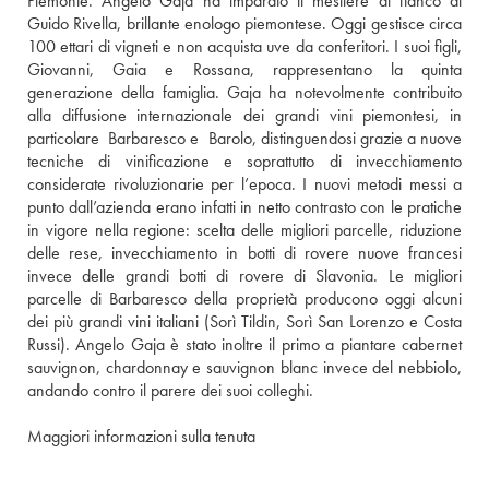
Piemonte. Angelo Gaja ha imparato il mestiere al fianco di 
Guido Rivella, brillante enologo piemontese. Oggi gestisce circa 
100 ettari di vigneti e non acquista uve da conferitori. I suoi figli, 
Giovanni, Gaia e Rossana, rappresentano la quinta 
generazione della famiglia. Gaja ha notevolmente contribuito 
alla diffusione internazionale dei grandi vini piemontesi, in 
particolare  Barbaresco e  Barolo, distinguendosi grazie a nuove 
tecniche di vinificazione e soprattutto di invecchiamento 
considerate rivoluzionarie per l’epoca. I nuovi metodi messi a 
punto dall’azienda erano infatti in netto contrasto con le pratiche 
in vigore nella regione: scelta delle migliori parcelle, riduzione 
delle rese, invecchiamento in botti di rovere nuove francesi 
invece delle grandi botti di rovere di Slavonia. Le migliori 
parcelle di Barbaresco della proprietà producono oggi alcuni 
dei più grandi vini italiani (Sorì Tildin, Sorì San Lorenzo e Costa 
Russi). Angelo Gaja è stato inoltre il primo a piantare cabernet 
sauvignon, chardonnay e sauvignon blanc invece del nebbiolo, 
andando contro il parere dei suoi colleghi.
Maggiori informazioni sulla tenuta