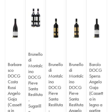
Brunello
di
Barbare
Brunello
Brunello
Barolo
Montalc
sco
di
di
DOCG
ino
DOCG
Montalc
Montalc
Sperss
DOCG
Costa
ino
ino
Angelo
Pieve
Russi
DOCG
DOCG
Gaja
Santa
Angelo
Pieve
Pieve
(Cassett
Restituta
Gaja
Santa
Santa
a in
-
(Cassett
Restituta
Restituta
legno a
Sugarill
a in
-
Angelo
partire
e