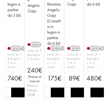
legno a
Rennina
Gaja
da 6 bt)
Angelo
partire
Angelo
Gaja
da 3 bt)
Gaja
(Cassett
a in
legno a
partire
da 6 bt)
2004
2020
T
2018
T
2019
2019
T
Lotto di 2
Lotto di 1
Lotto di 1
Lotto di 1
Lotto di 1
bottiglie
bottiglia
bottiglia
bottiglia
bottiglia
| 0 aste
| 6 in
| 1 in
| 4 in
| 2 in
stock
stock
stock
stock
240
€
740
€
175
€
89
€
480
€
(
Prezzo di
riserva
)
Prezzo a
bottiglia
120
€