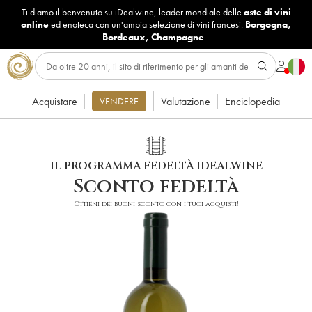
Ti diamo il benvenuto su iDealwine, leader mondiale delle
aste di vini
online
ed enoteca con un'ampia selezione di vini francesi:
Borgogna
,
Bordeaux
,
Champagne
...
Acquistare
Valutazione
Enciclopedia
VENDERE
IL PROGRAMMA FEDELTÀ IDEALWINE
Sconto fedeltà
Ottieni dei buoni sconto con i tuoi acquisti!