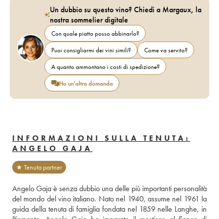
Un dubbio su questo vino? Chiedi a Margaux, la
nostra sommelier digitale
Con quale piatto posso abbinarlo?
Puoi consigliarmi dei vini simili?
Come va servito?
A quanto ammontano i costi di spedizione?
Ho un'altra domanda
INFORMAZIONI SULLA TENUTA:
ANGELO GAJA
★ Tenuta partner
Angelo Gaja è senza dubbio una delle più importanti personalità 
del mondo del vino italiano. Nato nel 1940, assume nel 1961 la 
guida della tenuta di famiglia fondata nel 1859 nelle Langhe, in 