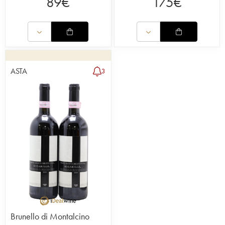
89
€
175
€
ASTA
3
Brunello di Montalcino