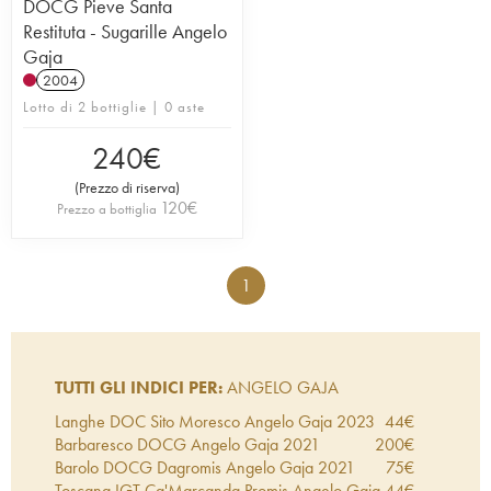
DOCG Pieve Santa
Restituta - Sugarille Angelo
Gaja
2004
Lotto di 2 bottiglie | 0 aste
240
€
(
Prezzo di riserva
)
120
€
Prezzo a bottiglia
1
TUTTI GLI INDICI PER:
ANGELO GAJA
Langhe DOC Sito Moresco Angelo Gaja
2023
44
€
Barbaresco DOCG Angelo Gaja
2021
200
€
Barolo DOCG Dagromis Angelo Gaja
2021
75
€
Toscana IGT Ca'Marcanda Promis Angelo Gaja
44
€