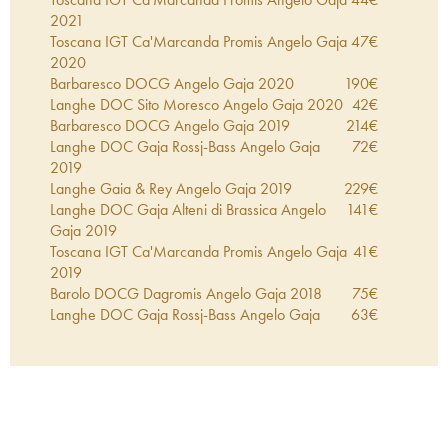
2021
Toscana IGT Ca'Marcanda Promis Angelo Gaja
47
€
2020
Barbaresco DOCG Angelo Gaja
2020
190
€
Langhe DOC Sito Moresco Angelo Gaja
2020
42
€
Barbaresco DOCG Angelo Gaja
2019
214
€
Langhe DOC Gaja Rossj-Bass Angelo Gaja
72
€
2019
Langhe Gaia & Rey Angelo Gaja
2019
229
€
Langhe DOC Gaja Alteni di Brassica Angelo
141
€
Gaja
2019
Toscana IGT Ca'Marcanda Promis Angelo Gaja
41
€
2019
Barolo DOCG Dagromis Angelo Gaja
2018
75
€
Langhe DOC Gaja Rossj-Bass Angelo Gaja
63
€
2018
Langhe Gaia & Rey Angelo Gaja
2018
206
€
Bolgheri DOC Ca'marcanda Angelo Gaja
163
€
2018
Langhe DOC Gaja Alteni di Brassica Angelo
138
€
Gaja
2018