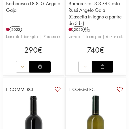
Barbaresco DOCG Angelo
Barbaresco DOCG Costa
Gaja
Russi Angelo Gaja
(Cassetta in legno a partire
da 3 bt)
2022
2020
T
Lotto di 1 bottiglia | 7 in stock
Lotto di 1 bottiglia | 6 in stock
290
€
740
€
E-COMMERCE
E-COMMERCE