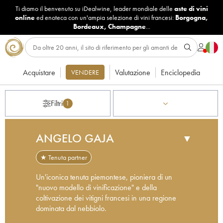
Ti diamo il benvenuto su iDealwine, leader mondiale delle
aste di vini
online
ed enoteca con un'ampia selezione di vini francesi:
Borgogna
,
Bordeaux
,
Champagne
...
Acquistare
Valutazione
Enciclopedia
VENDERE
Filtri
1
ANGELO GAJA
▼
★ Tenuta partner
Un'iconica tenuta piemontese, pioniera di un
"nuovo modello di vinificazione" e della
coltivazione dei vitigni francesi in una regione
dominata dal nebbiolo.