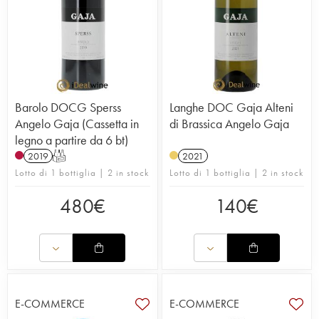
Barolo DOCG Sperss
Langhe DOC Gaja Alteni
Angelo Gaja (Cassetta in
di Brassica Angelo Gaja
legno a partire da 6 bt)
2019
T
2021
Lotto di 1 bottiglia | 2 in stock
Lotto di 1 bottiglia | 2 in stock
480
€
140
€
E-COMMERCE
E-COMMERCE