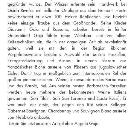
gegründet wurde. Der Winzer erlernte sein Handwerk bei 
Guida Rivella, ein brillanter Önologe aus dem Piemont. Heute 
bewirtschaftet er etwa 100 Hektar Rebflächen und bezieht 
keine einzige Traube aus dem Großhandel. Seine Kinder 
Giovanni, Gaia und Rossana, arbeiten bereits in fünfter 
Generation! Gaja führte neue Weinbau- und vor allem 
Reifetechniken ein, die in der damaligen Zeit als revolutionär 
galten, weil sie mit den in der Region üblichen 
Vorgehensweisen brachen: Auswahl der besten Parzellen, 
Ertragsreduzierung und Ausbau in neuen Fässern aus 
französischer Eiche anstelle von Fässern aus jugoslawischer 
Eiche. Damit trug er maßgeblich zum internationalen Ruf der 
großen piemontesischen Weine, insbesondere des Barbaresco 
und des Barolo, bei. Aus seinen besten Barbaresco-Parzellen 
werden heute mehrere der bekanntesten Weine Italiens 
gewonnen (Sori Tildin, Sori San Lorenzo und Costa Russi). Er 
war auch der erste, der gegen den Rat seiner Kollegen 
Cabernet Sauvignon, Chardonnay und Sauvignon Blanc anstelle 
von Nebbiolo anbaute.
 Lesen Sie jetzt unseren Artikel über Angelo Gaja