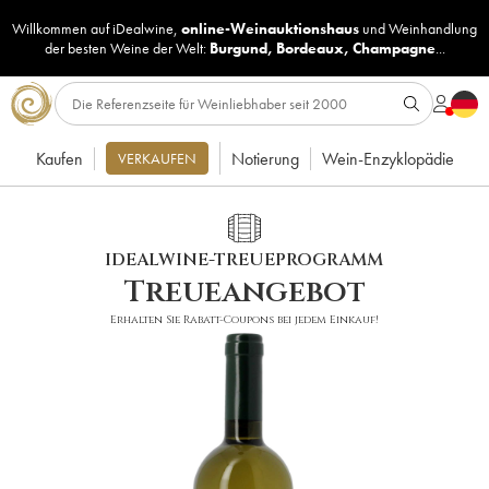
Willkommen auf iDealwine,
online-Weinauktionshaus
und
Weinhandlung
der besten Weine der Welt:
Burgund
,
Bordeaux
,
Champagne
...
Kaufen
Notierung
Wein-Enzyklopädie
VERKAUFEN
IDEALWINE-TREUEPROGRAMM
Treueangebot
Erhalten Sie Rabatt-Coupons bei jedem Einkauf!