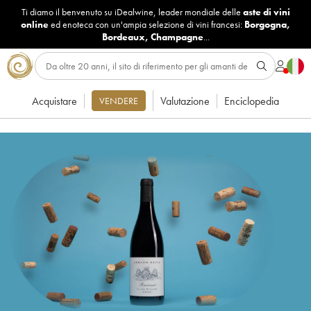
Ti diamo il benvenuto su iDealwine, leader mondiale delle
aste di vini
online
ed enoteca con un'ampia selezione di vini francesi:
Borgogna
,
Bordeaux
,
Champagne
...
Acquistare
Valutazione
Enciclopedia
VENDERE