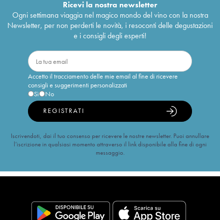
Ricevi la nostra newsletter
Ogni settimana viaggia nel magico mondo del vino con la nostra
Newsletter, per non perderti le novità, i resoconti delle degustazioni
e i consigli degli esperti!
Accetto il tracciamento delle mie email al fine di ricevere
consigli e suggerimenti personalizzati
Sì
No
REGISTRATI
Iscrivendoti, dai il tuo consenso per ricevere le nostre newsletter. Puoi annullare
l’iscrizione in qualsiasi momento attraverso il link disponibile alla fine di ogni
messaggio.