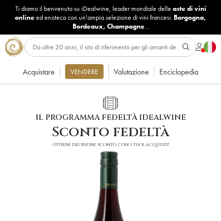
Ti diamo il benvenuto su iDealwine, leader mondiale delle
aste di vini
online
ed enoteca con un'ampia selezione di vini francesi:
Borgogna
,
Bordeaux
,
Champagne
...
Acquistare
Valutazione
Enciclopedia
VENDERE
IL PROGRAMMA FEDELTÀ IDEALWINE
Sconto fedeltà
Ottieni dei buoni sconto con i tuoi acquisti!