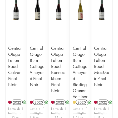
Central
Central
Central
Central
Central
Otago
Otago
Otago
Otago
Otago
Felton
Burn
Felton
Burn
Felton
Road
Cottage
Road
Cottage
Road
Calvert
Vineyar
Bannoc
Vineyar
MacMu
Pinot
d Pinot
kburn
d
ir Pinot
Noir
Noir
Pinot
Riesling
Noir
Noir
Gruner
Veltliner
2022
A
2020
A
2022
A
2020
A
2022
A
Lotto di 1
Lotto di 1
Lotto di 1
Lotto di 1
Lotto di 1
bottiglia
bottiglia
bottiglia
bottiglia
bottiglia
| 12 in
| 8 in
| 22 in
| 11 in
| 11 in