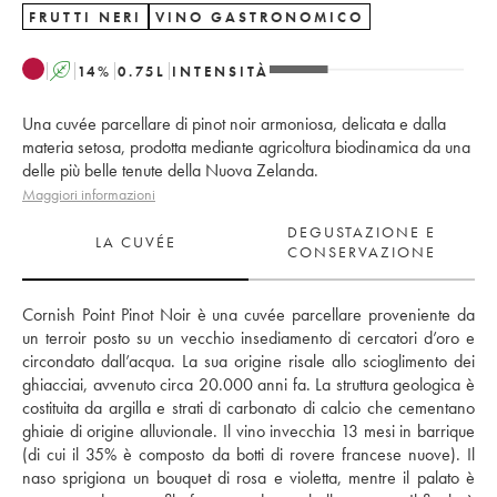
FRUTTI NERI
VINO GASTRONOMICO
A
14
%
0.75
L
INTENSITÀ
Una cuvée parcellare di pinot noir armoniosa, delicata e dalla
materia setosa, prodotta mediante agricoltura biodinamica da una
delle più belle tenute della Nuova Zelanda.
Maggiori informazioni
DEGUSTAZIONE E
LA CUVÉE
CONSERVAZIONE
Cornish Point Pinot Noir è una cuvée parcellare proveniente da 
un terroir posto su un vecchio insediamento di cercatori d’oro e 
circondato dall’acqua. La sua origine risale allo scioglimento dei 
ghiacciai, avvenuto circa 20.000 anni fa. La struttura geologica è 
costituita da argilla e strati di carbonato di calcio che cementano 
ghiaie di origine alluvionale. Il vino invecchia 13 mesi in barrique 
(di cui il 35% è composto da botti di rovere francese nuove). Il 
naso sprigiona un bouquet di rosa e violetta, mentre il palato è 