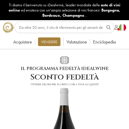
Ti diamo il benvenuto su iDealwine, leader mondiale delle
aste di vini
online
ed enoteca con un'ampia selezione di vini francesi:
Borgogna
,
Bordeaux
,
Champagne
...
Acquistare
Valutazione
Enciclopedia
VENDERE
IL PROGRAMMA FEDELTÀ IDEALWINE
Sconto fedeltà
Ottieni dei buoni sconto con i tuoi acquisti!