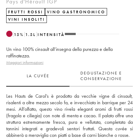
Pays d'Hérault IGP
FRUTTI ROSSI
VINO GASTRONOMICO
VINI INSOLITI
15
%
1.5
L
INTENSITÀ
Un vino 100% cinsault all’insegna della purezza e della
raffinatezza.
Maggiori informazioni
DEGUSTAZIONE E
LA CUVÉE
CONSERVAZIONE
Les Hauts de Carol’s è prodotto da vecchie vigne di cinsault, 
risalenti a oltre mezzo secolo fa, e invecchiato in barrique per 24 
mesi. All’olfatto, questo vino rivela eleganti aromi di frutti rossi 
(fragola e ciliegia) con note di menta e cacao. Il palato offre una 
struttura estremamente fresca, pura e vellutata, completata da 
tannini integrati e gradevoli sentori fruttati. Questa cuvée si 
abbinerà a meraviglia con piatti a base di carni bianche o rosse.