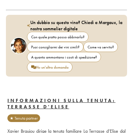
Un dubbio su questo vino? Chiedi a Margaux, la
nostra sommelier digitale
Con quale piatto posso abbinarlo?
Puoi consigliarmi dei vini simili?
Come va servito?
A quanto ammontano i costi di spedizione?
Ho un'altra domanda
INFORMAZIONI SULLA TENUTA:
TERRASSE D'ELISE
★ Tenuta partner
Xavier Braujou dirige la tenuta familiare La Terrasse d’Elise dal 