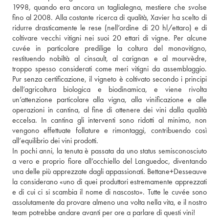
1998, quando era ancora un taglialegna, mestiere che svolse 
fino al 2008. Alla costante ricerca di qualità, Xavier ha scelto di 
ridurre drasticamente le rese (nell’ordine di 20 hl/ettaro) e di 
coltivare vecchi vitigni nei suoi 20 ettari di vigne. Per alcune 
cuvée in particolare predilige la coltura del monovitigno, 
restituendo nobiltà al cinsault, al carignan e al mourvèdre, 
troppo spesso considerati come meri vitigni da assemblaggio. 
Pur senza certificazione, il vigneto è coltivato secondo i principi 
dell’agricoltura biologica e biodinamica, e viene rivolta 
un’attenzione particolare alla vigna, alla vinificazione e alle 
operazioni in cantina, al fine di ottenere dei vini dalla qualità 
eccelsa. In cantina gli interventi sono ridotti al minimo, non 
vengono effettuate follature e rimontaggi, contribuendo così 
all’equilibrio dei vini prodotti. 
In pochi anni, la tenuta è passata da uno status semisconosciuto 
a vero e proprio fiore all’occhiello del Languedoc, diventando 
una delle più apprezzate dagli appassionati. Bettane+Desseauve 
la considerano «uno di quei produttori estremamente apprezzati 
e di cui ci si scambia il nome di nascosto». Tutte le cuvée sono 
assolutamente da provare almeno una volta nella vita, e il nostro 
team potrebbe andare avanti per ore a parlare di questi vini!