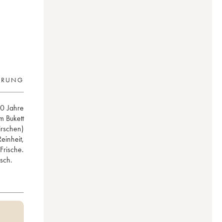
ERUNG
0 Jahre 
 Bukett 
rschen) 
nheit, 
rische. 
sch.