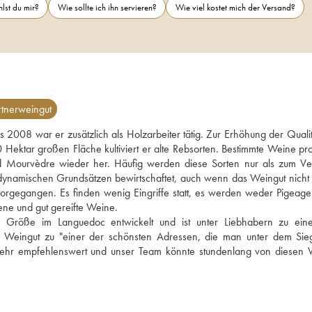
lst du mir?
Wie sollte ich ihn servieren?
Wie viel kostet mich der Versand?
tnerweingut
is 2008 war er zusätzlich als Holzarbeiter tätig. Zur Erhöhung der Qualitä
 Hektar großen Fläche kultiviert er alte Rebsorten. Bestimmte Weine prod
und Mourvèdre wieder her. Häufig werden diese Sorten nur als zum Vers
ynamischen Grundsätzen bewirtschaftet, auch wenn das Weingut nicht off
ht vorgegangen. Es finden wenig Eingriffe statt, es werden weder Pigeage
e und gut gereifte Weine. 
n Größe im Languedoc entwickelt und ist unter Liebhabern zu ein
 Weingut zu "einer der schönsten Adressen, die man unter dem Sieg
t sehr empfehlenswert und unser Team könnte stundenlang von diesen 