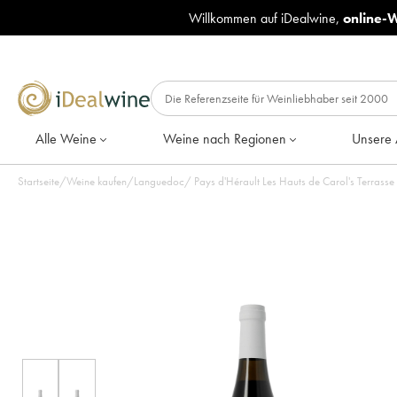
Willkommen auf iDealwine,
online-
Alle Weine
Weine nach Regionen
Unsere 
Startseite
/
Weine kaufen
/
Languedoc
/