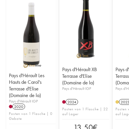
Pays d'Hérault XB
Pays d
Pays d'Hérault Les
Terrasse d'Elise
Terrass
Hauts de Carol's
(Domaine de la)
(Domai
Terrasse d'Elise
Pays d'Hérault IGP
Pays d'H
(Domaine de la)
Pays d'Hérault IGP
2024
202
2020
Posten von 1 Flasche | 22
Posten 
Posten von 1 Flasche | 0
auf Lager
auf Lag
Gebote
13,50
€