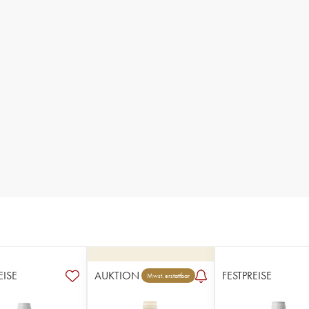
EISE
AUKTION
FESTPREISE
Mwst. erstattbar