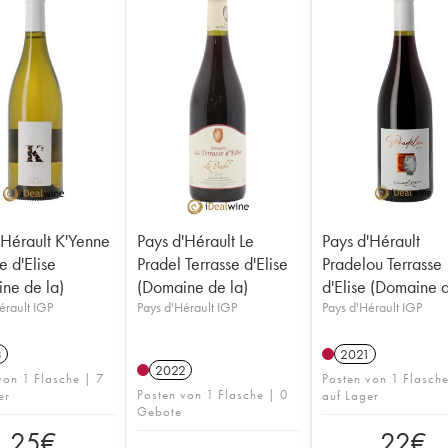
'Hérault K'Yenne
Pays d'Hérault Le
Pays d'Hérault
e d'Elise
Pradel Terrasse d'Elise
Pradelou Terrasse
ne de la)
(Domaine de la)
d'Elise (Domaine d
érault IGP
Pays d'Hérault IGP
Pays d'Hérault IGP
3
2021
2022
von 1 Flasche | 7
Posten von 1 Flasch
Posten von 1 Flasche | 0
er
auf Lager
Gebote
25
€
22
€