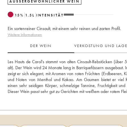
AUSSERGEWÖHNLICHER WEIN
15
%
1.5
L
INTENSITÄT
Ein sortenreiner Cinsault, mit einem sehr reinen und zarten Profil.
Weitere Informationen
DER WEIN
VERKOSTUNG UND LAG
Les Hauts de Carol's stammt von alten Cinsault-Rebstöcken (über 5
alt). Der Wein wird 24 Monate lang in Barriquefässern ausgebaut. Im
zeigt er sich elegant, mit Aromen von roten Früchten (Erdbeeren, Ki
und Noten von Menthol und Kakao. Am Gaumen bietet er viel Rei
einen sehr seidigen Körper, schmelzige Tannine, Fruchtigkeit und F
Dieser Wein passt sehr gut zu Gerichten mit weißem oder rotem Flei