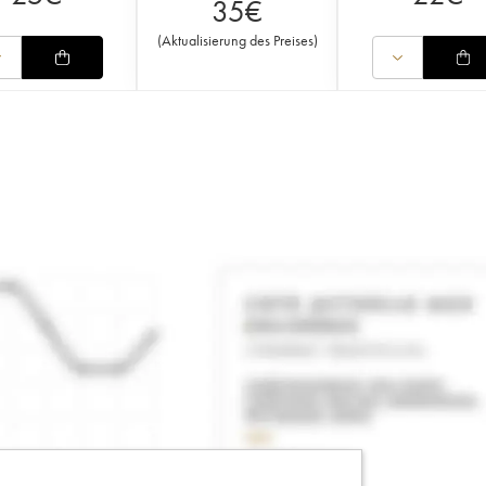
35
€
(
Aktualisierung des Preises
)