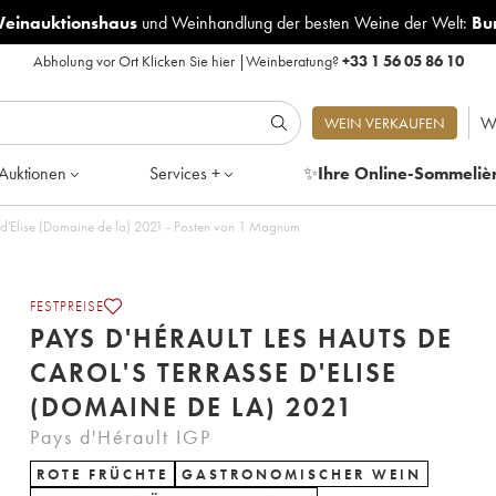
Weinauktionshaus
und
Weinhandlung der besten Weine der Welt:
Bu
Abholung vor Ort
Klicken Sie hier
|
Weinberatung?
+33 1 56 05 86 10
W
WEIN VERKAUFEN
Auktionen
Services +
✨
Ihre Online-Sommeliè
Pays d'Hérault Les Hauts de Carol's Terrasse d'Elise (Domaine de la) 2021 - Posten von 1 Magnum
FESTPREISE
PAYS D'HÉRAULT LES HAUTS DE
CAROL'S TERRASSE D'ELISE
(DOMAINE DE LA) 2021
Pays d'Hérault IGP
ROTE FRÜCHTE
GASTRONOMISCHER WEIN