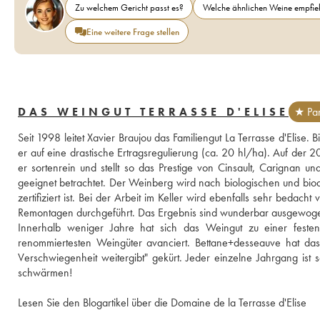
Zu welchem Gericht passt es?
Welche ähnlichen Weine empfieh
Eine weitere Frage stellen
DAS WEINGUT TERRASSE D'ELISE
★ Par
Seit 1998 leitet Xavier Braujou das Familiengut La Terrasse d'Elise. B
er auf eine drastische Ertragsregulierung (ca. 20 hl/ha). Auf der 20
er sortenrein und stellt so das Prestige von Cinsault, Carignan 
geeignet betrachtet. Der Weinberg wird nach biologischen und biod
zertifiziert ist. Bei der Arbeit im Keller wird ebenfalls sehr bedac
Remontagen durchgeführt. Das Ergebnis sind wunderbar ausgewogen
Innerhalb weniger Jahre hat sich das Weingut zu einer feste
renommiertesten Weingüter avanciert. Bettane+desseauve hat das
Verschwiegenheit weitergibt" gekürt. Jeder einzelne Jahrgang is
schwärmen!
Lesen Sie den Blogartikel über die Domaine de la Terrasse d'Elise