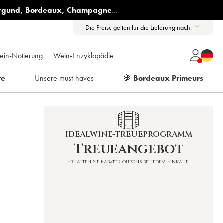
rgund
,
Bordeaux
,
Champagne
...
Die Preise gelten für die Lieferung nach:
ein-Notierung
Wein-Enzyklopädie
re
Unsere must-haves
🍇
Bordeaux Primeurs
IDEALWINE-TREUEPROGRAMM
Treueangebot
Erhalten Sie Rabatt-Coupons bei jedem Einkauf!