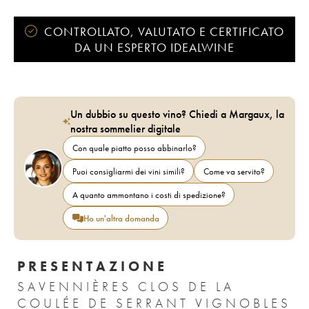
CONTROLLATO, VALUTATO E CERTIFICATO
DA UN ESPERTO IDEALWINE
Un dubbio su questo vino? Chiedi a Margaux, la
nostra sommelier digitale
Con quale piatto posso abbinarlo?
Puoi consigliarmi dei vini simili?
Come va servito?
A quanto ammontano i costi di spedizione?
Ho un'altra domanda
PRESENTAZIONE
SAVENNIÈRES CLOS DE LA
COULÉE DE SERRANT VIGNOBLES