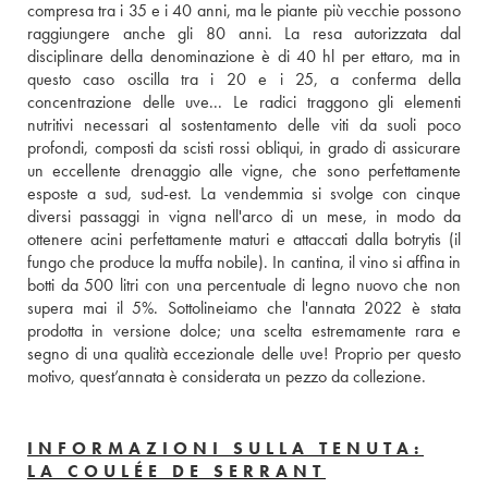
compresa tra i 35 e i 40 anni, ma le piante più vecchie possono 
raggiungere anche gli 80 anni. La resa autorizzata dal 
disciplinare della denominazione è di 40 hl per ettaro, ma in 
questo caso oscilla tra i 20 e i 25, a conferma della 
concentrazione delle uve... Le radici traggono gli elementi 
nutritivi necessari al sostentamento delle viti da suoli poco 
profondi, composti da scisti rossi obliqui, in grado di assicurare 
un eccellente drenaggio alle vigne, che sono perfettamente 
esposte a sud, sud-est. La vendemmia si svolge con cinque 
diversi passaggi in vigna nell'arco di un mese, in modo da 
ottenere acini perfettamente maturi e attaccati dalla botrytis (il 
fungo che produce la muffa nobile). In cantina, il vino si affina in 
botti da 500 litri con una percentuale di legno nuovo che non 
supera mai il 5%. Sottolineiamo che l'annata 2022 è stata 
prodotta in versione dolce; una scelta estremamente rara e 
segno di una qualità eccezionale delle uve! Proprio per questo 
motivo, quest’annata è considerata un pezzo da collezione.
INFORMAZIONI SULLA TENUTA:
LA COULÉE DE SERRANT