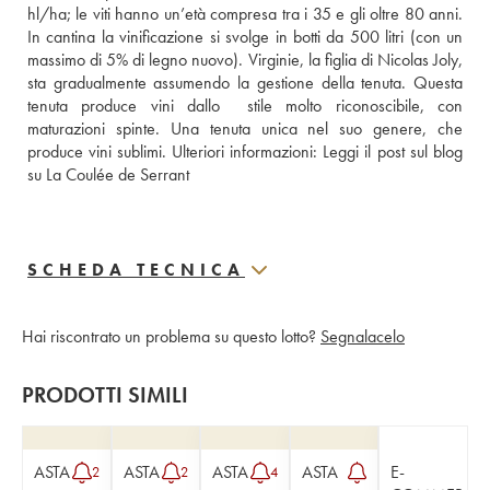
hl/ha; le viti hanno un’età compresa tra i 35 e gli oltre 80 anni. 
In cantina la vinificazione si svolge in botti da 500 litri (con un 
massimo di 5% di legno nuovo). Virginie, la figlia di Nicolas Joly, 
sta gradualmente assumendo la gestione della tenuta. Questa 
tenuta produce vini dallo  stile molto riconoscibile, con 
maturazioni spinte. Una tenuta unica nel suo genere, che 
produce vini sublimi. Ulteriori informazioni: 
Leggi il post sul blog 
su La Coulée de Serrant
SCHEDA TECNICA
Hai riscontrato un problema su questo lotto?
Segnalacelo
PRODOTTI SIMILI
ASTA
ASTA
ASTA
ASTA
E-
2
2
4