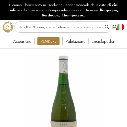
Ti diamo il benvenuto su iDealwine, leader mondiale delle
aste di vini
online
ed enoteca con un'ampia selezione di vini francesi:
Borgogna
,
Bordeaux
,
Champagne
...
Acquistare
Valutazione
Enciclopedia
VENDERE