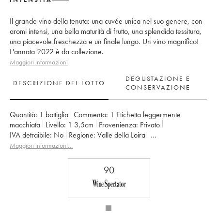
Il grande vino della tenuta: una cuvée unica nel suo genere, con
aromi intensi, una bella maturità di frutto, una splendida tessitura,
una piacevole freschezza e un finale lungo. Un vino magnifico!
L'annata 2022 è da collezione.
Maggiori informazioni
DEGUSTAZIONE E
DESCRIZIONE DEL LOTTO
CONSERVAZIONE
Quantità:
1 bottiglia
Commento:
1 Etichetta leggermente
macchiata
Livello:
1
3,5cm
Provenienza:
privato
IVA detraibile:
no
Regione:
Valle della Loira
Denominazione:
Savennières
Maggiori informazioni…
Proprietario:
Vignobles de la Coulée de Serrant - Nicolas Joly
90