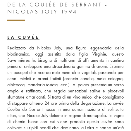
DE LA COULÉE DE SERRANT -
NICOLAS JOLY 1994
LA CUVÉE
Realizzato da Nicolas Joly, una figura leggendaria della 
biodinamica, oggi assistito dalla figlia Virginie, questo 
Savennières ha bisogno di molti anni di affinamento in cantina 
prima di sviluppare una straordinaria gamma di aromi. Esprime 
un bouquet che ricorda note minerali e vegetali, passando per 
cenni mielati e aromi fruttati (arancia candita, mela cotogna, 
albicocca, mandorla tostata, ecc.). Al palato presenta un sorso 
ampio e raffinato, che regala sensazioni saline e piacevoli 
sfumature amaricanti. Si tratta di un vino unico, che consigliamo 
di stappare almeno 24 ore prima della degustazione. La cuvée 
Coulée de Serrant nasce in una denominazione di soli sette 
ettari, che Nicolas Joly detiene in regime di monopolio. Le vigne 
di chenin blanc con cui viene prodotta questa cuvée sono 
coltivate su ripidi pendii che dominano la Loira e hanno un'età 