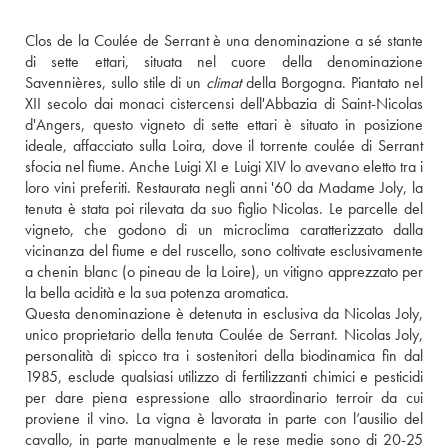
Clos de la Coulée de Serrant è una denominazione a sé stante 
di sette ettari, situata nel cuore della denominazione 
Savennières, sullo stile di un 
climat
 della Borgogna. Piantato nel 
XII secolo dai monaci cistercensi dell'Abbazia di Saint-Nicolas 
d'Angers, questo vigneto di sette ettari è situato in posizione 
ideale, affacciato sulla Loira, dove il torrente coulée di Serrant 
sfocia nel fiume. Anche Luigi XI e Luigi XIV lo avevano eletto tra i 
loro vini preferiti. Restaurata negli anni '60 da Madame Joly, la 
tenuta è stata poi rilevata da suo figlio Nicolas. Le parcelle del 
vigneto, che godono di un microclima caratterizzato dalla 
vicinanza del fiume e del ruscello, sono coltivate esclusivamente 
a chenin blanc (o pineau de la Loire), un vitigno apprezzato per 
la bella acidità e la sua potenza aromatica. 
Questa denominazione è detenuta in esclusiva da Nicolas Joly, 
unico proprietario della tenuta Coulée de Serrant. Nicolas Joly, 
personalità di spicco tra i sostenitori della biodinamica fin dal 
1985, esclude qualsiasi utilizzo di fertilizzanti chimici e pesticidi 
per dare piena espressione allo straordinario terroir da cui 
proviene il vino. La vigna è lavorata in parte con l’ausilio del 
cavallo, in parte manualmente e le rese medie sono di 20-25 