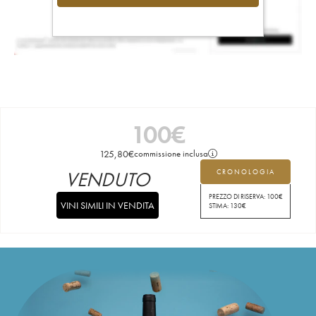
100
€
125,80
€
commissione inclusa
VENDUTO
CRONOLOGIA
PREZZO DI RISERVA:
100
€
VINI SIMILI IN VENDITA
STIMA:
130
€