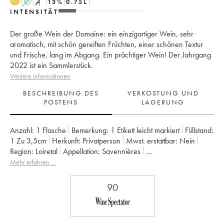
A
S
13
%
0.75
L
INTENSITÄT
Der große Wein der Domaine: ein einzigartiger Wein, sehr
aromatisch, mit schön gereiften Früchten, einer schönen Textur
und Frische, lang im Abgang. Ein prächtiger Wein! Der Jahrgang
2022 ist ein Sammlerstück.
Weitere Informationen
BESCHREIBUNG DES
VERKOSTUNG UND
POSTENS
LAGERUNG
Anzahl:
1 Flasche
Bemerkung:
1 Etikett leicht markiert
Füllstand:
1
Zu 3,5cm
Herkunft:
privatperson
Mwst. erstattbar:
nein
Region:
Loiretal
Appellation:
Savennières
Eigentümer:
Vignobles de la Coulée de Serrant - Nicolas Joly
Mehr erfahren …
90