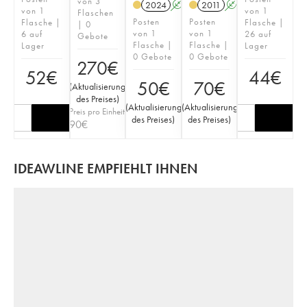
von 3
2024
A
S
2011
A
S
von 1
von 1
Flaschen
Posten
Posten
Flasche |
Flasche |
| 0
von 1
von 1
6 auf
26 auf
Gebote
Flasche |
Flasche |
Lager
Lager
0 Gebote
0 Gebote
270
€
52
€
44
€
50
€
70
€
(
Aktualisierung
des Preises
)
(
Aktualisierung
(
Aktualisierung
Preis pro Einheit
des Preises
)
des Preises
)
90
€
IDEAWLINE EMPFIEHLT IHNEN