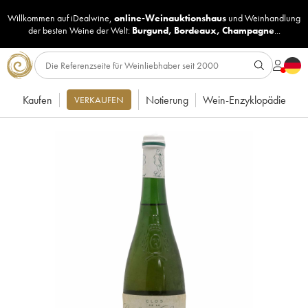
Willkommen auf iDealwine,
online-Weinauktionshaus
und
Weinhandlung
der besten Weine der Welt:
Burgund
,
Bordeaux
,
Champagne
...
Kaufen
Notierung
Wein-Enzyklopädie
VERKAUFEN