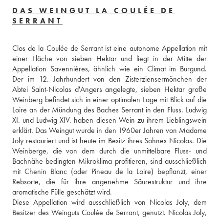
DAS WEINGUT LA COULÉE DE
SERRANT
Clos de la Coulée de Serrant ist eine autonome Appellation mit 
einer Fläche von sieben Hektar und liegt in der Mitte der 
Appellation Savennières, ähnlich wie ein Climat im Burgund. 
Der im 12. Jahrhundert von den Zisterziensermönchen der 
Abtei Saint-Nicolas d'Angers angelegte, sieben Hektar große 
Weinberg befindet sich in einer optimalen Lage mit Blick auf die 
Loire an der Mündung des Baches Serrant in den Fluss. Ludwig 
XI. und Ludwig XIV. haben diesen Wein zu ihrem Lieblingswein 
erklärt. Das Weingut wurde in den 1960er Jahren von Madame 
Joly restauriert und ist heute im Besitz ihres Sohnes Nicolas. Die 
Weinberge, die von dem durch die unmittelbare Fluss- und 
Bachnähe bedingten Mikroklima profitieren, sind ausschließlich 
mit Chenin Blanc (oder Pineau de la Loire) bepflanzt, einer 
Rebsorte, die für ihre angenehme Säurestruktur und ihre 
aromatische Fülle geschätzt wird. 
Diese Appellation wird ausschließlich von Nicolas Joly, dem 
Besitzer des Weinguts Coulée de Serrant, genutzt. Nicolas Joly, 