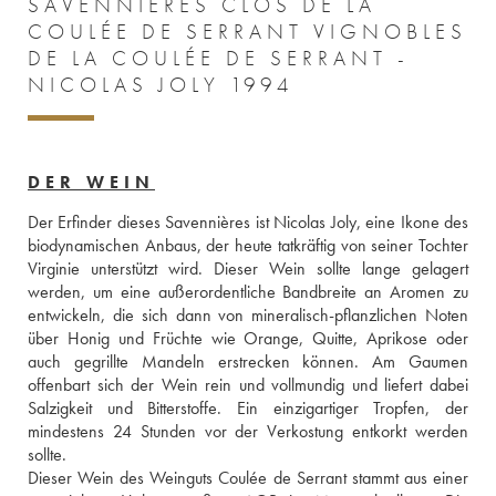
SAVENNIÈRES CLOS DE LA
COULÉE DE SERRANT VIGNOBLES
DE LA COULÉE DE SERRANT -
NICOLAS JOLY 1994
DER WEIN
Der Erfinder dieses Savennières ist Nicolas Joly, eine Ikone des 
biodynamischen Anbaus, der heute tatkräftig von seiner Tochter 
Virginie unterstützt wird. Dieser Wein sollte lange gelagert 
werden, um eine außerordentliche Bandbreite an Aromen zu 
entwickeln, die sich dann von mineralisch-pflanzlichen Noten 
über Honig und Früchte wie Orange, Quitte, Aprikose oder 
auch gegrillte Mandeln erstrecken können. Am Gaumen 
offenbart sich der Wein rein und vollmundig und liefert dabei 
Salzigkeit und Bitterstoffe. Ein einzigartiger Tropfen, der 
mindestens 24 Stunden vor der Verkostung entkorkt werden 
sollte. 
Dieser Wein des Weinguts Coulée de Serrant stammt aus einer 