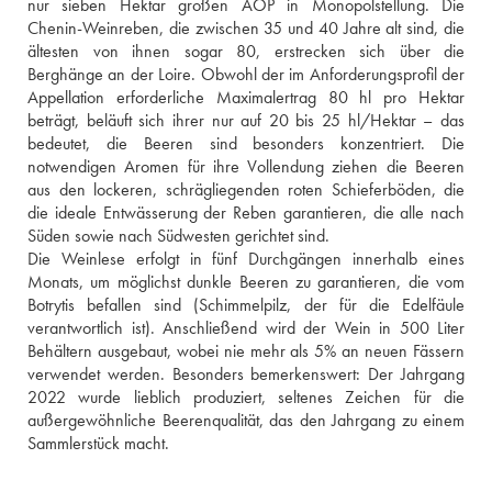
nur sieben Hektar großen AOP in Monopolstellung. Die 
Chenin-Weinreben, die zwischen 35 und 40 Jahre alt sind, die 
ältesten von ihnen sogar 80, erstrecken sich über die 
Berghänge an der Loire. Obwohl der im Anforderungsprofil der 
Appellation erforderliche Maximalertrag 80 hl pro Hektar 
beträgt, beläuft sich ihrer nur auf 20 bis 25 hl/Hektar – das 
bedeutet, die Beeren sind besonders konzentriert. Die 
notwendigen Aromen für ihre Vollendung ziehen die Beeren 
aus den lockeren, schrägliegenden roten Schieferböden, die 
die ideale Entwässerung der Reben garantieren, die alle nach 
Süden sowie nach Südwesten gerichtet sind. 
Die Weinlese erfolgt in fünf Durchgängen innerhalb eines 
Monats, um möglichst dunkle Beeren zu garantieren, die vom 
Botrytis befallen sind (Schimmelpilz, der für die Edelfäule 
verantwortlich ist). Anschließend wird der Wein in 500 Liter 
Behältern ausgebaut, wobei nie mehr als 5% an neuen Fässern 
verwendet werden. Besonders bemerkenswert: Der Jahrgang 
2022 wurde lieblich produziert, seltenes Zeichen für die 
außergewöhnliche Beerenqualität, das den Jahrgang zu einem 
Sammlerstück macht.