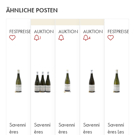
ÄHNLICHE POSTEN
FESTPREISE
AUKTION
AUKTION
AUKTION
FESTPREISE
1
4
Savenni
Savenni
Savenni
Savenni
Savenni
ères
ères
ères
ères
ères Les