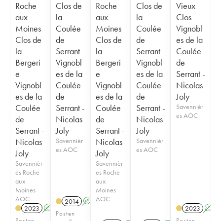
Roche
Clos de
Roche
Clos de
Vieux
aux
la
aux
la
Clos
Moines
Coulée
Moines
Coulée
Vignobl
Clos de
de
Clos de
de
es de la
la
Serrant
la
Serrant
Coulée
Bergeri
Vignobl
Bergeri
Vignobl
de
e
es de la
e
es de la
Serrant -
Vignobl
Coulée
Vignobl
Coulée
Nicolas
es de la
de
es de la
de
Joly
Coulée
Serrant -
Coulée
Serrant -
Savennièr
es AOC
de
Nicolas
de
Nicolas
Serrant -
Joly
Serrant -
Joly
Nicolas
Savennièr
Nicolas
Savennièr
es AOC
es AOC
Joly
Joly
Savennièr
Savennièr
es Roche
es Roche
aux
aux
Moines
Moines
AOC
AOC
2014
A
S
2023
A
S
2023
A
Posten
Posten
Posten