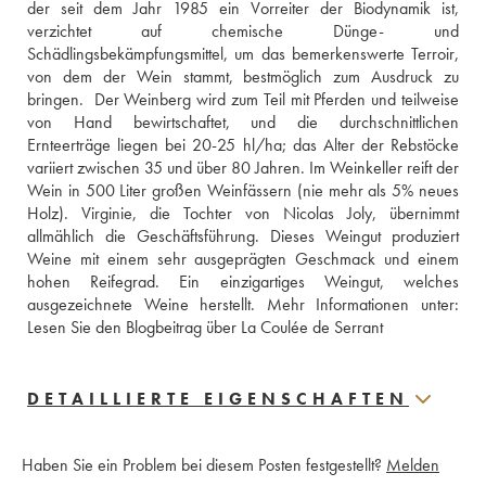
der seit dem Jahr 1985 ein Vorreiter der Biodynamik ist, 
verzichtet auf chemische Dünge- und 
Schädlingsbekämpfungsmittel, um das bemerkenswerte Terroir, 
von dem der Wein stammt, bestmöglich zum Ausdruck zu 
bringen.  Der Weinberg wird zum Teil mit Pferden und teilweise 
von Hand bewirtschaftet, und die durchschnittlichen 
Ernteerträge liegen bei 20-25 hl/ha; das Alter der Rebstöcke 
variiert zwischen 35 und über 80 Jahren. Im Weinkeller reift der 
Wein in 500 Liter großen Weinfässern (nie mehr als 5% neues 
Holz). Virginie, die Tochter von Nicolas Joly, übernimmt 
allmählich die Geschäftsführung. Dieses Weingut produziert 
Weine mit einem sehr ausgeprägten Geschmack und einem 
hohen Reifegrad. Ein einzigartiges Weingut, welches 
Lesen Sie den Blogbeitrag über La Coulée de Serrant
DETAILLIERTE EIGENSCHAFTEN
Haben Sie ein Problem bei diesem Posten festgestellt?
Melden