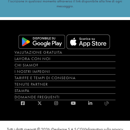
l’iscrizione in qualsiasi momento attraverso il link disponibile alla fine di ogni
messaggio.
VALUTAZIONE GRATUITA
LAVORA CON NOI
CHI SIAMO?
I NOSTRI IMPEGNI
TARIFFE E TEMPI DI CONSEGNA
TENUTE PARTNER
STAMPA
DOMANDE FREQUENTI
Tutti i diritti riservati © 2026 iDealwine S.A.S.
CGV
Informativa sulla privacy