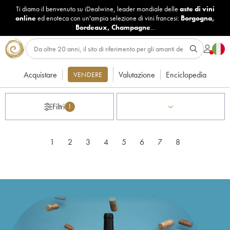
Ti diamo il benvenuto su iDealwine, leader mondiale delle
aste di vini
online
ed enoteca con un'ampia selezione di vini francesi:
Borgogna
,
Bordeaux
,
Champagne
...
Acquistare
Valutazione
Enciclopedia
VENDERE
Filtri
1
1
2
3
4
5
6
7
8