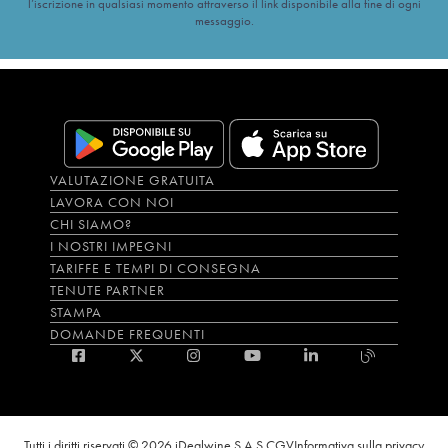
l’iscrizione in qualsiasi momento attraverso il link disponibile alla fine di ogni
messaggio.
VALUTAZIONE GRATUITA
LAVORA CON NOI
CHI SIAMO?
I NOSTRI IMPEGNI
TARIFFE E TEMPI DI CONSEGNA
TENUTE PARTNER
STAMPA
DOMANDE FREQUENTI
Tutti i diritti riservati © 2026 iDealwine S.A.S.
CGV
Informativa sulla privacy