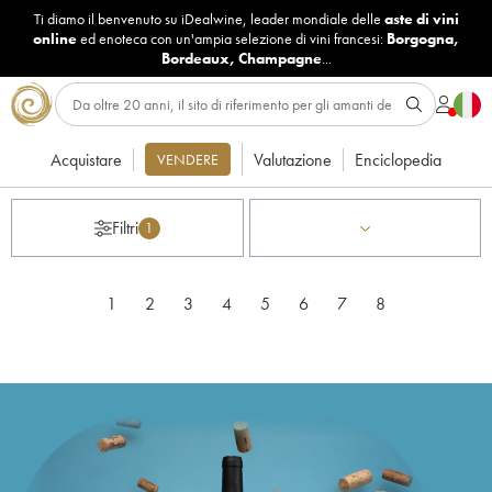
Ti diamo il benvenuto su iDealwine, leader mondiale delle
aste di vini
online
ed enoteca con un'ampia selezione di vini francesi:
Borgogna
,
Bordeaux
,
Champagne
...
Acquistare
Valutazione
Enciclopedia
VENDERE
Filtri
1
1
2
3
4
5
6
7
8