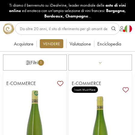
Ti diamo il benvenuto su iDealwine, leader mondiale delle
aste di vini
online
ed enoteca con un'ampia selezione di vini francesi:
Borgogna
,
Bordeaux
,
Champagne
...
Acquistare
Valutazione
Enciclopedia
VENDERE
Filtri
1
E-COMMERCE
E-COMMERCE
I nostri Must-Have