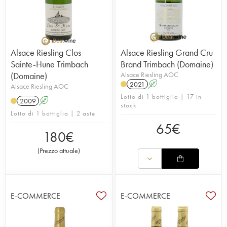
Alsace Riesling Clos
Alsace Riesling Grand Cru
Sainte-Hune Trimbach
Brand Trimbach (Domaine)
(Domaine)
Alsace Riesling AOC
2021
A
Alsace Riesling AOC
Lotto di 1 bottiglia | 17 in
2009
A
stock
Lotto di 1 bottiglia | 2 aste
65
€
180
€
(
Prezzo attuale
)
E-COMMERCE
E-COMMERCE