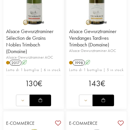
Alsace Gewurztraminer
Alsace Gewurztraminer
Sélection de Grains
Vendanges Tardives
Nobles Trimbach
Trimbach (Domaine)
(Domaine)
Alsace Gewurztraminer AOC
Alsace Gewurztraminer AOC
2017
A
1998
A
Lotto di 1 bottiglia | 6 in stock
Lotto di 1 bottiglia | 5 in stock
130
€
143
€
E-COMMERCE
E-COMMERCE