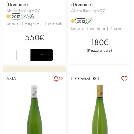
(Domaine)
(Domaine)
Alsace Riesling AOC
Alsace Riesling AOC
2017
A
T
2012
A
Lotto di 1 magnum | 1 in stock
Lotto di 1 bottiglia | 1 asta
550
€
180
€
(
Prezzo attuale
)
ASTA
E-COMMERCE
10