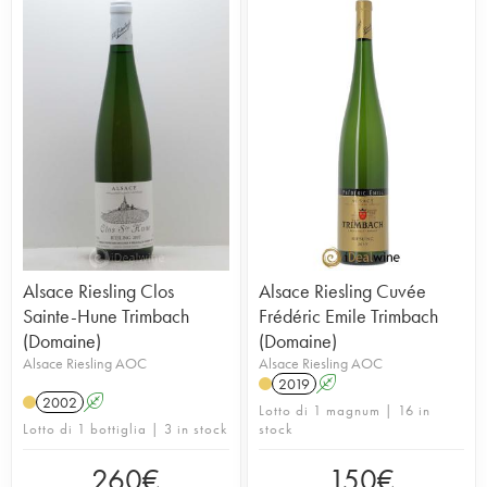
Alsace Riesling Clos
Alsace Riesling Cuvée
Sainte-Hune Trimbach
Frédéric Emile Trimbach
(Domaine)
(Domaine)
Alsace Riesling AOC
Alsace Riesling AOC
2019
A
2002
A
Lotto di 1 magnum | 16 in
Lotto di 1 bottiglia | 3 in stock
stock
260
€
150
€