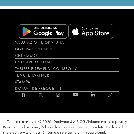
VALUTAZIONE GRATUITA
LAVORA CON NOI
CHI SIAMO?
I NOSTRI IMPEGNI
TARIFFE E TEMPI DI CONSEGNA
TENUTE PARTNER
STAMPA
DOMANDE FREQUENTI
Tutti i diritti riservati © 2026 iDealwine S.A.S.
CGV
Informativa sulla privacy
Bevi con moderazione, l’abuso di alcol è dannoso per la salute. L'utilizzo del
sito e dei servizi annessi è riservato solo agli utenti maggiorenni.