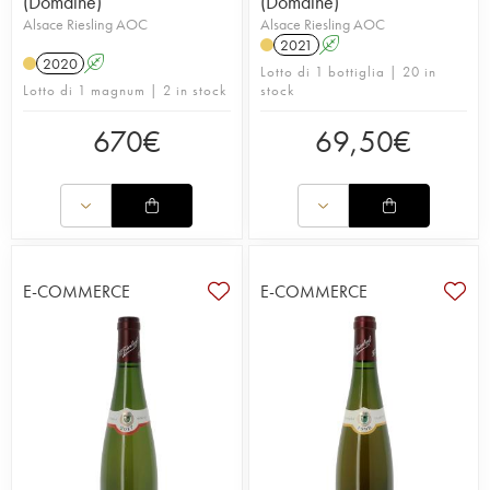
(Domaine)
(Domaine)
Alsace Riesling AOC
Alsace Riesling AOC
2021
A
2020
A
Lotto di 1 bottiglia | 20 in
Lotto di 1 magnum | 2 in stock
stock
670
€
69,50
€
E-COMMERCE
E-COMMERCE