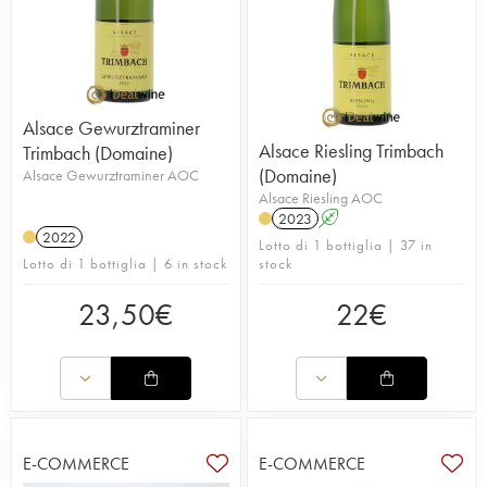
Alsace Gewurztraminer
Alsace Riesling Trimbach
Trimbach (Domaine)
(Domaine)
Alsace Gewurztraminer AOC
Alsace Riesling AOC
2023
A
2022
Lotto di 1 bottiglia | 37 in
Lotto di 1 bottiglia | 6 in stock
stock
23,50
€
22
€
E-COMMERCE
E-COMMERCE