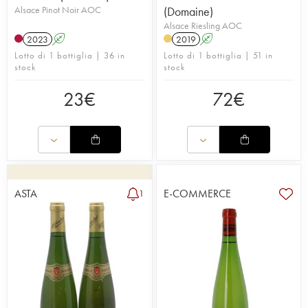
Alsace Pinot Noir AOC
(Domaine)
Alsace Riesling AOC
2023
A
2019
A
Lotto di 1 bottiglia | 36 in
Lotto di 1 bottiglia | 51 in
stock
stock
23
€
72
€
ASTA
E-COMMERCE
1