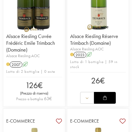
Alsace Riesling Cuvée
Alsace Riesling Réserve
Frédéric Emile Trimbach
Trimbach (Domaine)
(Domaine)
Alsace Riesling AOC
2023
A
Alsace Riesling AOC
Lotto di 1 bottiglia | 59 in
2007
A
stock
Lotto di 2 bottiglie | 0 aste
26
€
126
€
(
Prezzo di riserva
)
63
€
Prezzo a bottiglia
E-COMMERCE
E-COMMERCE