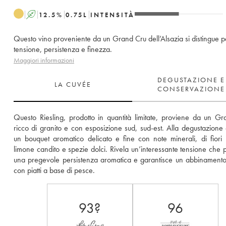
A
12.5
%
0.75
L
INTENSITÀ
Questo vino proveniente da un Grand Cru dell’Alsazia si distingue p
tensione, persistenza e finezza.
Maggiori informazioni
DEGUSTAZIONE E
LA CUVÉE
CONSERVAZIONE
Questo Riesling, prodotto in quantità limitate, proviene da un Gr
ricco di granito e con esposizione sud, sud-est. Alla degustazione 
un bouquet aromatico delicato e fine con note minerali, di fiori b
limone candito e spezie dolci. Rivela un’interessante tensione che p
una pregevole persistenza aromatica e garantisce un abbinamento r
con piatti a base di pesce.
93?
96