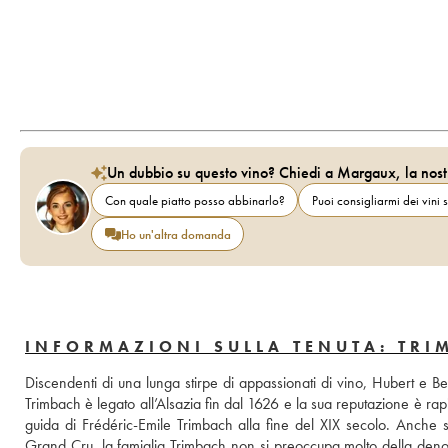
Un dubbio su questo vino? Chiedi a Margaux, la nost
Con quale piatto posso abbinarlo?
Puoi consigliarmi dei vini s
Ho un'altra domanda
INFORMAZIONI SULLA TENUTA: TRI
Discendenti di una lunga stirpe di appassionati di vino, Hubert e Be
Trimbach è legato all’Alsazia fin dal 1626 e la sua reputazione è rapid
guida di Frédéric-Emile Trimbach alla fine del XIX secolo. Anche se 
Grand Cru, la famiglia Trimbach non si preoccupa molto della denom