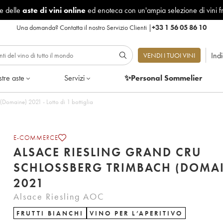
le delle
aste di vini online
ed enoteca con un'ampia selezione di vini f
Una domanda?
Contatta il nostro Servizio Clienti
|
+33 1 56 05 86 10
Ind
VENDI I TUOI VINI
tre aste
Servizi
✨Personal Sommelier
Alsace Riesling Grand Cru Schlossberg Trimbach (Domaine) 2021 - Lotto di 1 bottiglia
E-COMMERCE
ALSACE RIESLING GRAND CRU
SCHLOSSBERG TRIMBACH (DOMA
2021
Alsace Riesling AOC
FRUTTI BIANCHI
VINO PER L’APERITIVO