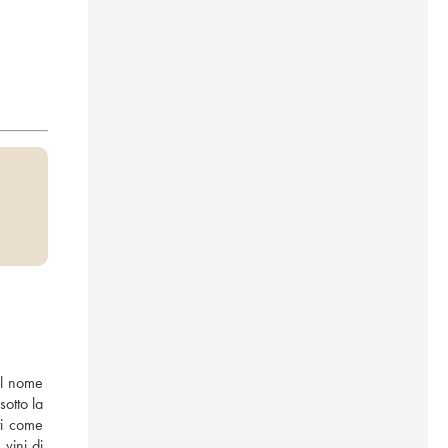
Il nome 
otto la 
ti come 
ini di 