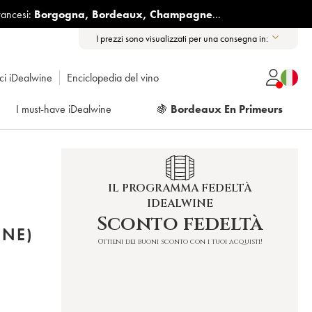
rancesi:
Borgogna
,
Bordeaux
,
Champagne
...
I prezzi sono visualizzati per una consegna in:
ici iDealwine
Enciclopedia del vino
I must-have iDealwine
🍇
Bordeaux En Primeurs
IL PROGRAMMA FEDELTÀ
IDEALWINE
Sconto fedeltà
INE)
Ottieni dei buoni sconto con i tuoi acquisti!