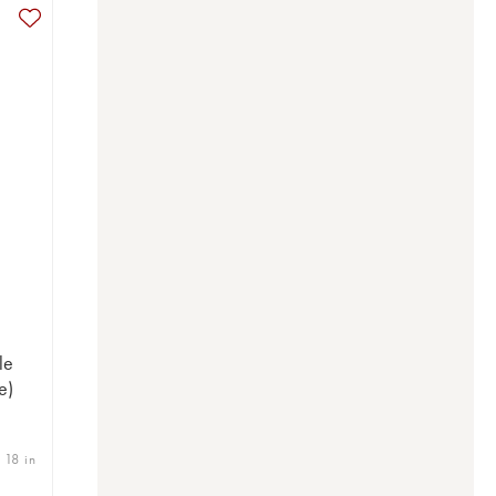
le
e)
 18 in