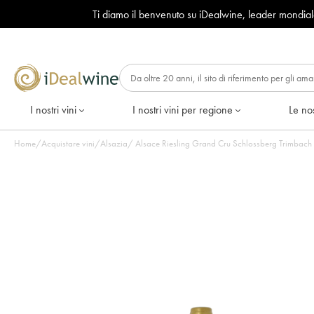
Ti diamo il benvenuto su iDealwine, leader mondia
I nostri vini
I nostri vini per regione
Le nos
Home
/
Acquistare vini
/
Alsazia
/