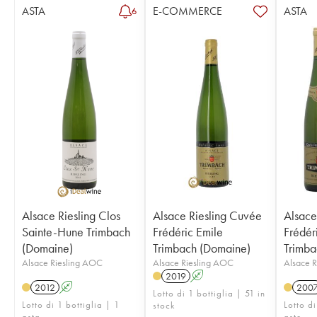
ASTA
E-COMMERCE
ASTA
6
Alsace Riesling Clos
Alsace Riesling Cuvée
Alsace
Sainte-Hune Trimbach
Frédéric Emile
Frédér
(Domaine)
Trimbach (Domaine)
Trimba
Alsace Riesling AOC
Alsace Riesling AOC
Alsace 
2019
A
2012
A
200
Lotto di 1 bottiglia | 51 in
Lotto di 1 bottiglia | 1
Lotto di
stock
asta
aste