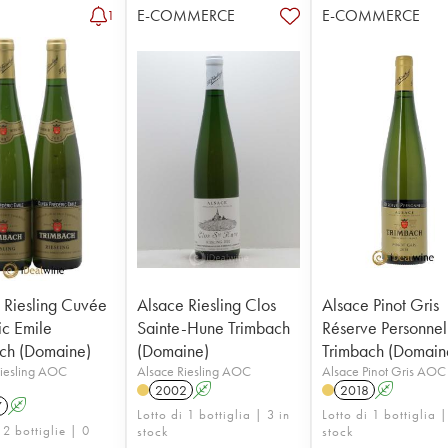
E-COMMERCE
E-COMMERCE
1
 Riesling Cuvée
Alsace Riesling Clos
Alsace Pinot Gris
ic Emile
Sainte-Hune Trimbach
Réserve Personnel
ch (Domaine)
(Domaine)
Trimbach (Domain
Riesling AOC
Alsace Riesling AOC
Alsace Pinot Gris AOC
2002
A
2018
A
7
A
Lotto di 1 bottiglia | 3 in
Lotto di 1 bottiglia |
 2 bottiglie | 0
stock
stock