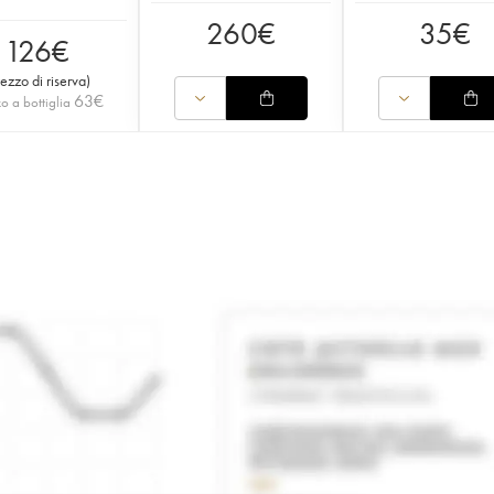
260
€
35
€
126
€
rezzo di riserva
)
63
€
o a bottiglia