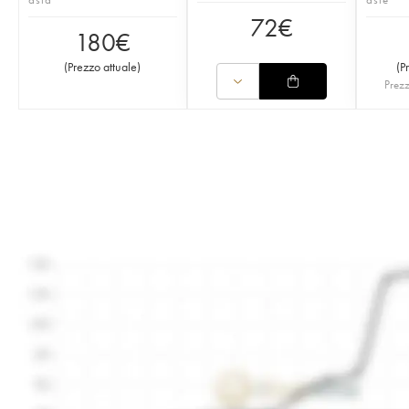
72
€
180
€
(
Prezzo attuale
)
(
P
Prezz