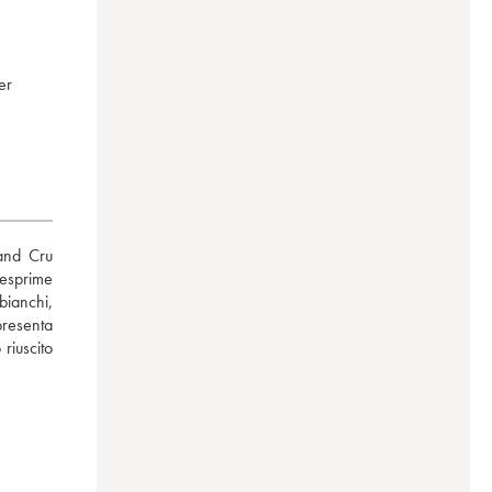
er
and Cru 
esprime 
ianchi, 
resenta 
iuscito 