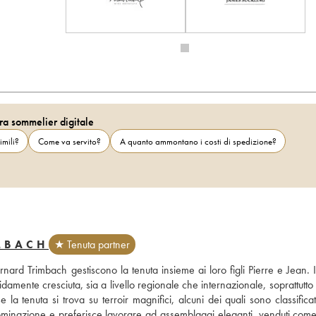
ra sommelier digitale
imili?
Come va servito?
A quanto ammontano i costi di spedizione?
MBACH
★ Tenuta partner
rnard Trimbach gestiscono la tenuta insieme ai loro figli Pierre e Jean. 
amente cresciuta, sia a livello regionale che internazionale, soprattutto s
la tenuta si trova su terroir magnifici, alcuni dei quali sono classifica
inazione e preferisce lavorare ad assemblaggi eleganti, venduti come v