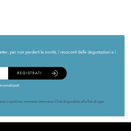
r, per non perderti le novità, i resoconti delle degustazioni e i
REGISTRATI
ersonalizzati
ione in qualsiasi momento attraverso il link disponibile alla fine di ogni