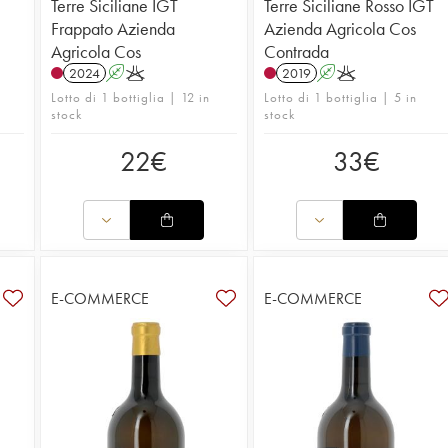
Terre Siciliane IGT
Terre Siciliane Rosso IGT
Frappato Azienda
Azienda Agricola Cos
Agricola Cos
Contrada
2024
A
K
2019
A
K
Lotto di 1 bottiglia | 12 in
Lotto di 1 bottiglia | 5 in
stock
stock
22
€
33
€
E-COMMERCE
E-COMMERCE