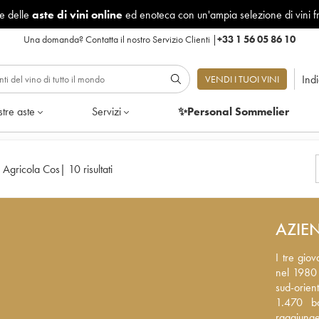
le delle
aste di vini online
ed enoteca con un'ampia selezione di vini f
Una domanda?
Contatta il nostro Servizio Clienti
|
+33 1 56 05 86 10
Ind
VENDI I TUOI VINI
tre aste
Servizi
✨Personal Sommelier
 Agricola Cos
|
10 risultati
AZIE
I tre giov
I tre giov
1980 hann
nel 1980 
orientale,
sud-orien
bottiglie
1.470 bo
ettari e a
raggiunge