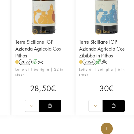
Terre Siciliane IGP
Terre Siciliane IGP
Azienda Agricola Cos
Azienda Agricola Cos
Pithos
Zibibbo in Pithos
2022
A
K
2024
A
K
Lotto di 1 bottiglia | 22 in
Lotto di 1 bottiglia | 6 in
stock
stock
28,50
€
30
€
1