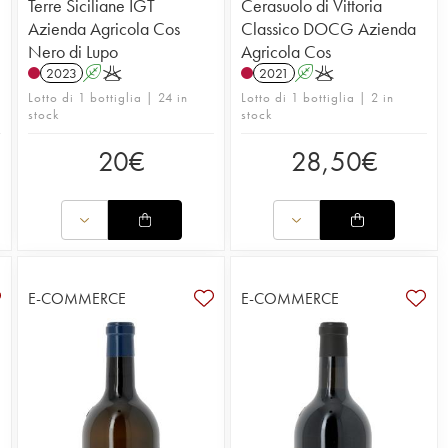
Terre Siciliane IGT
Cerasuolo di Vittoria
Azienda Agricola Cos
Classico DOCG Azienda
Nero di Lupo
Agricola Cos
2023
A
K
2021
A
K
Lotto di 1 bottiglia | 24 in
Lotto di 1 bottiglia | 2 in
stock
stock
20
€
28,50
€
E-COMMERCE
E-COMMERCE