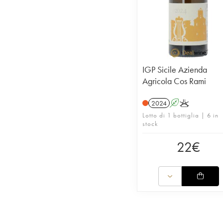
IGP Sicile Azienda
Agricola Cos Rami
2024
A
K
Lotto di 1 bottiglia | 6 in
stock
22
€