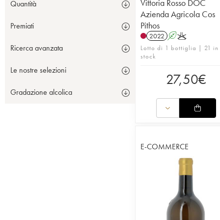
Vittoria Rosso DOC
Quantità
Azienda Agricola Cos
Pithos
Premiati
2022
A
K
Ricerca avanzata
Lotto di 1 bottiglia | 21 in
stock
Le nostre selezioni
27,50
€
Gradazione alcolica
E-COMMERCE