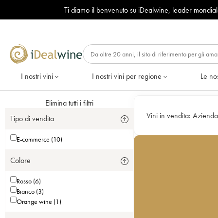
Ti diamo il benvenuto su iDealwine, leader mondia
I nostri vini
I nostri vini per regione
Le nos
Elimina tutti i filtri
Vini in vendita:
Azienda
Tipo di vendita
E-commerce (10)
Colore
Rosso (6)
Bianco (3)
Orange wine (1)