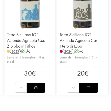
Terre Siciliane IGP
Terre Siciliane IGT
Azienda Agricola Cos
Azienda Agricola Cos
Zibibbo in Pithos
Nero di Lupo
2023
A
K
2024
A
K
Lotto di 1 bottiglia | 8 in
Lotto di 1 bottiglia | 3 in
stock
stock
30
€
20
€