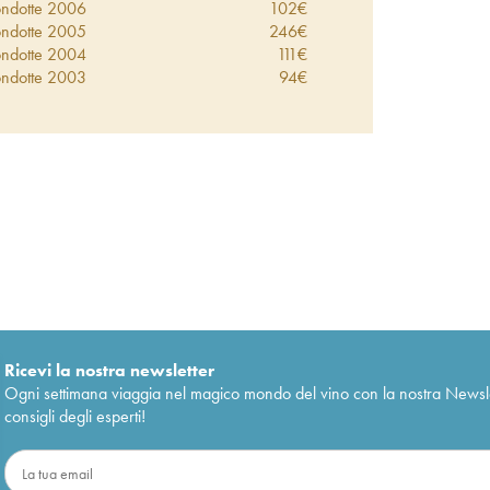
ndotte
2006
102
€
ndotte
2005
246
€
ndotte
2004
111
€
ndotte
2003
94
€
ndotte
2002
122
€
ndotte
2001
106
€
ndotte
2000
140
€
Ricevi la nostra newsletter
Ogni settimana viaggia nel magico mondo del vino con la nostra Newslette
consigli degli esperti!