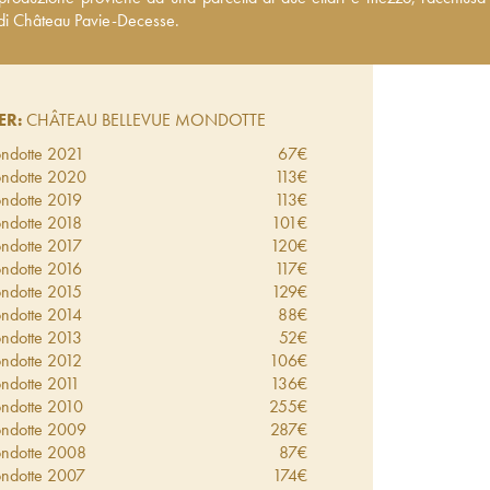
e-Decesse.
a di Château Pavie-Decesse.
ER:
CHÂTEAU BELLEVUE MONDOTTE
ndotte
2021
67
€
ndotte
2020
113
€
ndotte
2019
113
€
ndotte
2018
101
€
ndotte
2017
120
€
ndotte
2016
117
€
ndotte
2015
129
€
ndotte
2014
88
€
ndotte
2013
52
€
ndotte
2012
106
€
ndotte
2011
136
€
ndotte
2010
255
€
ndotte
2009
287
€
ndotte
2008
87
€
ndotte
2007
174
€