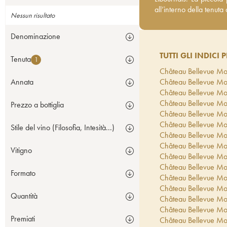
tenuta di Château Pavi
all’interno della tenut
Nessun risultato
Denominazione
TUTTI GLI INDICI P
Tenuta
1
Château Bellevue Mo
Annata
Château Bellevue Mo
Château Bellevue Mo
Château Bellevue Mo
Prezzo a bottiglia
Château Bellevue Mo
Château Bellevue Mo
Stile del vino (Filosofia, Intesità...)
Château Bellevue Mo
Château Bellevue Mo
Vitigno
Château Bellevue Mo
Château Bellevue Mo
Formato
Château Bellevue Mo
Château Bellevue Mo
Quantità
Château Bellevue Mo
Château Bellevue Mo
Premiati
Château Bellevue Mo