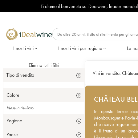
Ti diamo il benvenuto su iDealwine, leader mondia
I nostri vini
I nostri vini per regione
Le nos
Elimina tutti i filtri
Vini in vendita:
Château
Tipo di vendita
Colore
CHÂTEAU BE
Nessun risultato
In questo terroir acqui
In questo terroir ac
Monbousquet e Pavie-Dec
Monbousquet e Pavie-Dec
Regione
che riceve regolarmente
che riceve regolarmente
il frutto di un lavoro m
è il frutto di un lavo
Paese
La piccola produzione p
Libournais. La piccola