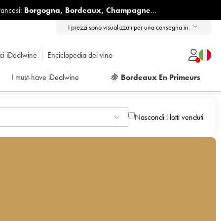
rancesi:
Borgogna
,
Bordeaux
,
Champagne
...
I prezzi sono visualizzati per una consegna in:
ici iDealwine
Enciclopedia del vino
I must-have iDealwine
🍇
Bordeaux En Primeurs
Nascondi i lotti venduti
è
a