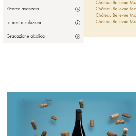
Château Bellevue Mo
Ricerca avanzata
Château Bellevue Mo
Château Bellevue Mo
Château Bellevue Mo
Le nostre selezioni
Château Bellevue Mo
Château Bellevue Mo
Gradazione alcolica
Château Bellevue Mo